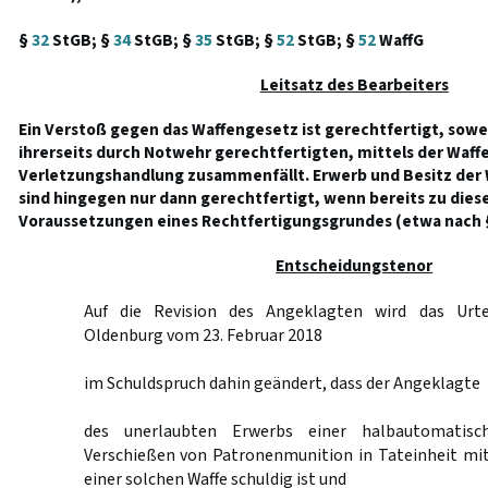
§
32
StGB; §
34
StGB; §
35
StGB; §
52
StGB; §
52
WaffG
Leitsatz des Bearbeiters
Ein Verstoß gegen das Waffengesetz ist gerechtfertigt, sowei
ihrerseits durch Notwehr gerechtfertigten, mittels der Waf
Verletzungshandlung zusammenfällt. Erwerb und Besitz der 
sind hingegen nur dann gerechtfertigt, wenn bereits zu dies
Voraussetzungen eines Rechtfertigungsgrundes (etwa nach
Entscheidungstenor
Auf die Revision des Angeklagten wird das Urte
Oldenburg vom 23. Februar 2018
im Schuldspruch dahin geändert, dass der Angeklagte
des unerlaubten Erwerbs einer halbautomatis
Verschießen von Patronenmunition in Tateinheit mi
einer solchen Waffe schuldig ist und