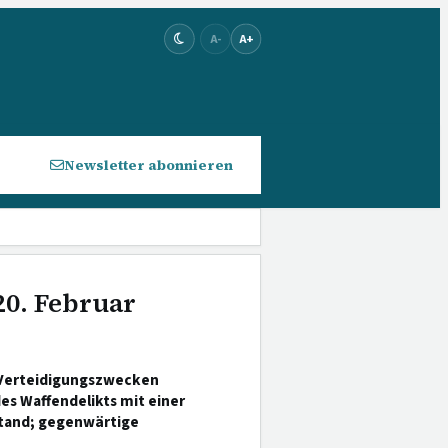
A-
A+
Newsletter abonnieren
20. Februar
u Verteidigungszwecken
s Waffendelikts mit einer
tand; gegenwärtige