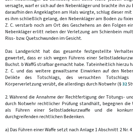
versagte, warf er sich auf den Nebenkläger und brachte ihn zu
daraufhin den Angeklagten am Hals würgte, schlug dieser mit se
es ihm schließlich gelang, den Nebenkläger am Boden zu fixiere
Z. C. verstarb noch am Ort des Geschehens an den Folgen ei
Nebenkläger erlitt neben der Verletzung am Schienbein mult
Riss- bzw. Quetschwunden im Gesicht.
Das Landgericht hat das gesamte festgestellte Verhalt
gewertet, dass er sich wegen Führens einer Selbstladekurz
Buchst. b WaffG strafbar gemacht habe. Tateinheitlich hierzu h
Z. C. und das weitere gewaltsame Einwirken auf den Neben
Delikte des Totschlags, des versuchten Totschlags 
Körperverletzung verübt, die allerdings durch Notwehr (§
32
St
2. Während die Annahme der Rechtfertigung der Tötungs- un
durch Notwehr rechtlicher Prüfung standhält, begegnen die
als Führen einer Selbstladekurzwaffe und die konkurr
durchgreifenden rechtlichen Bedenken.
a) Das Führen einer Waffe setzt nach Anlage 1 Abschnitt 2 Nr. 