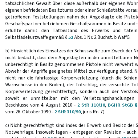
tatsächlichen Gewalt über diese außerhalb der eigenen Woh
eigenen befriedeten Besitztums oder einer Schießstätte voraus
getroffenen Feststellungen nahm der Angeklagte die Pistol
Geschäftspartner betriebenen Geschäftsräumen in Besitz und set
erfüllte damit den Tatbestand des Erwerbs und tateinh
Selbstladekurzwaffe gemäß §
52
Abs. 1 Nr. 2 Buchst. b WaffG.
b) Hinsichtlich des Einsatzes der Schusswaffe zum Zweck der 
nicht bedacht, dass dem Angeklagten in der unmittelbaren N
unberechtigt in Besitz genommenen Pistole nicht verwehrt wa
Abwehr der Angriffe geeignetes Mittel zur Verfügung stand. 
nicht nur die fahrlässige Körperverletzung (durch die Schien
Warnschüsse in den Boden), der Totschlag, der versuchte Tot
Körperverletzung gerechtfertigt, sondern auch der Versto
soweit er unmittelbar mit den Verletzungshandlungen 
Beschlüsse vom 4. August 2010 -
2 StR 118/10
,
BGHR StGB § 
vom 26. Oktober 1990 -
2 StR 310/90
, juris Rn. 7).
c) Nicht gerechtfertigt sind indes der Erwerb und Besitz der S
Notwehrlage. Insoweit lagen - entgegen der Revision - auch