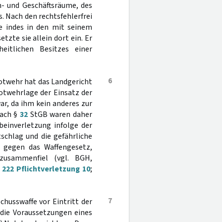
n- und Geschäftsräume, des
. Nach den rechtsfehlerfrei
e indes in den mit seinem
zte sie allein dort ein. Er
eitlichen Besitzes einer
6
Notwehr hat das Landgericht
otwehrlage der Einsatz der
r, da ihm kein anderes zur
Nach §
32
StGB waren daher
beinverletzung infolge der
schlag und die gefährliche
ß gegen das Waffengesetz,
zusammenfiel (vgl. BGH,
222 Pflichtverletzung 10
;
7
chusswaffe vor Eintritt der
 die Voraussetzungen eines