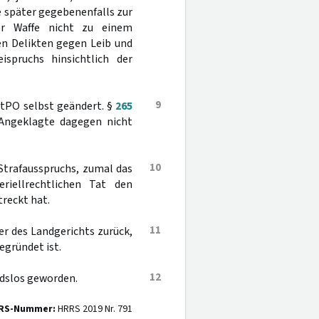
e später gegebenenfalls zur
er Waffe nicht zu einem
en Delikten gegen Leib und
ispruchs hinsichtlich der
9
StPO selbst geändert. §
265
 Angeklagte dagegen nicht
10
Strafausspruchs, zumal das
iellrechtlichen Tat den
reckt hat.
11
er des Landgerichts zurück,
gründet ist.
12
dslos geworden.
RS-Nummer:
HRRS 2019 Nr. 791