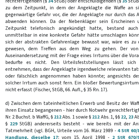
rechtfertigenden (§
34
StGB) oder entschuldigenden (§
35
StGB)
zu dem Zeitpunkt, in dem der Angeklagte die Waffe an s
gegenwärtige Gefahr vor, die der Angeklagte nur durch das
abwenden können. Da der Nebenkläger sein Erscheinen u
Zeitpunkt telefonisch angekündigt hatte, bestand auch
unmittelbar in eine konkrete Gefahr hätte umschlagen kön
sich der abstrakten Gefahrenlage bewusst war, wäre es zu
gewesen, dem Treffen aus dem Weg zu gehen. Der von 
Auseinandersetzung mit der Frage eines Irrtums über die Vor
bedurfte es nicht. Den Urteilsfeststellungen lässt sich
entnehmen, dass der Angeklagte irgendwelche relevanten ta
oder fälschlich angenommen haben könnte; angesichts des
solcher Irrtum auch sonst fern. Ein bloßer Bewertungsirrtu
nicht erfasst (Fischer, StGB, 66. Aufl., § 35 Rn. 17).
d) Zwischen dem tateinheitlichen Erwerb und Besitz der Waff
ihren Einsatz begangenen - hier durch Notwehr gerechtfertigt
Nr. 2 Buchst. b WaffG, §
212
Abs. 1 sowie §
212
Abs. 1, §§
22
,
23
Ab
§
229
StGB) andererseits besteht - wie bereits mit der Ank
Tatmehrheit (vgl. BGH, Urteile vom 16. März 1989 -
4 StR 60/
Handlung, dieselbe 17
; vom 15. April 1998 -
2 StR 670/