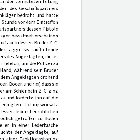
n an der vermuteten Tötung
den des Geschäftspartners
enkläger bedroht und hatte
ne Stunde vor dem Eintreffen
ftspartners dessen Pistole
läger bewaffnet erscheinen
auf auch dessen Bruder Z. C.
er aggressiv auftretende
rs des Angeklagten; dieser
 Telefon, um die Polizei zu
r Hand, während sein Bruder
es dem Angeklagten drohend
 den Boden und rief, dass sie
er am Schienbein. Z. C. ging
u und forderte ihn auf, die
t bedingtem Tötungsvorsatz
 dessen lebensbedrohlichen
tödlich getroffen zu Boden
ie er in einer Ledertasche
uchte der Angeklagte, auf
en einer Funktionsstörung