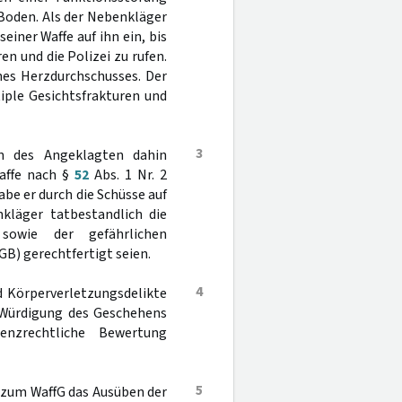
 Boden. Als der Nebenkläger
iner Waffe auf ihn ein, bis
n und die Polizei zu rufen.
nes Herzdurchschusses. Der
iple Gesichtsfrakturen und
3
en des Angeklagten dahin
waffe nach §
52
Abs. 1 Nr. 2
abe er durch die Schüsse auf
kläger tatbestandlich die
sowie der gefährlichen
GB) gerechtfertigt seien.
4
d Körperverletzungsdelikte
 Würdigung des Geschehens
enzrechtliche Bewertung
5
4 zum WaffG das Ausüben der