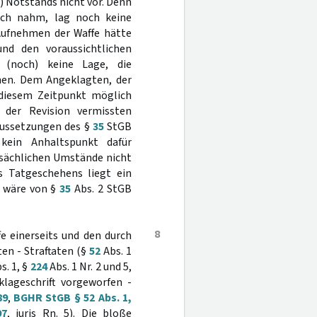
 Notstands nicht vor. Denn
ich nahm, lag noch keine
 Aufnehmen der Waffe hätte
nd den voraussichtlichen
 (noch) keine Lage, die
nen. Dem Angeklagten, der
 diesem Zeitpunkt möglich
der Revision vermissten
aussetzungen des §
35
StGB
 kein Anhaltspunkt dafür
tsächlichen Umstände nicht
 Tatgeschehens liegt ein
m wäre von §
35
Abs. 2 StGB
8
e einerseits und den durch
en - Straftaten (§
52
Abs. 1
s. 1, §
224
Abs. 1 Nr. 2 und 5,
lageschrift vorgeworfen -
89
,
BGHR StGB § 52 Abs. 1,
97
, juris Rn. 5). Die bloße