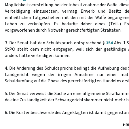
Möglichkeitsvorstellung bei der Inbesitznahme der Waffe, dies
Verteidigung einzusetzen, vermag Erwerb und Besitz d
einheitlichen Tatgeschehen mit den mit der Waffe begangen
Leben zu verknüpfen. Es bedurfte daher eines (Teil-) Fre
vorgeworfenen durch Notwehr gerechtfertigten Straftaten.
3. Der Senat hat den Schuldspruch entsprechend §
354
Abs. 1 
StPO steht dem nicht entgegen, weil sich der geständige
anders hätte verteidigen können.
4. Die Änderung des Schuldspruchs bedingt die Aufhebung des 
Landgericht wegen der irrigen Annahme nur einer mater
Schuldumfang auf die Phase des gerechtfertigten Handelns erst
5. Der Senat verweist die Sache an eine allgemeine Strafkamm
da eine Zuständigkeit der Schwurgerichtskammer nicht mehr be
6. Die Kostenbeschwerde des Angeklagten ist damit gegenstan
HR