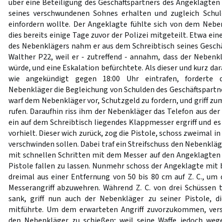
über eine Beteiligung des Geschäftspartners des Angeklagte
seines verschwundenen Sohnes erhalten und zugleich Schul
einfordern wollte. Der Angeklagte fühlte sich von dem Neb
dies bereits einige Tage zuvor der Polizei mitgeteilt. Etwa ei
des Nebenklägers nahm er aus dem Schreibtisch seines Geschä
Walther P22, weil er - zutreffend - annahm, dass der Nebenk
würde, und eine Eskalation befürchtete. Als dieser und kurz dar
wie angekündigt gegen 18:00 Uhr eintrafen, forderte d
Nebenkläger die Begleichung von Schulden des Geschäftspartne
warf dem Nebenkläger vor, Schutzgeld zu fordern, und griff zum
rufen. Daraufhin riss ihm der Nebenkläger das Telefon aus de
ein auf dem Schreibtisch liegendes Klappmesser ergriff und 
vorhielt. Dieser wich zurück, zog die Pistole, schoss zweimal in
verschwinden sollen. Dabei traf ein Streifschuss den Nebenkläg
mit schnellen Schritten mit dem Messer auf den Angeklagten z
Pistole fallen zu lassen. Nunmehr schoss der Angeklagte mi
dreimal aus einer Entfernung von 50 bis 80 cm auf Z. C., um
Messerangriff abzuwehren. Während Z. C. von drei Schüssen 
sank, griff nun auch der Nebenkläger zu seiner Pistole, d
mitführte. Um dem erwarteten Angriff zuvorzukommen, vers
den Nebenkläger zu schießen; weil seine Waffe jedoch weg