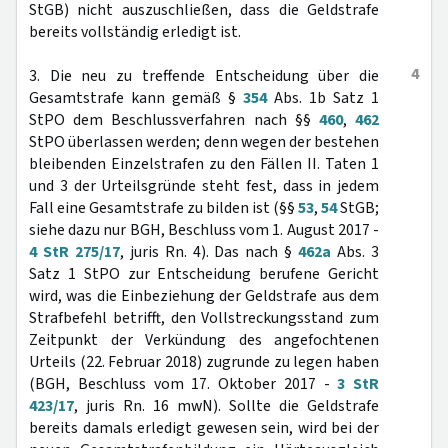
StGB) nicht auszuschließen, dass die Geldstrafe
bereits vollständig erledigt ist.
4
3. Die neu zu treffende Entscheidung über die
Gesamtstrafe kann gemäß §
354
Abs. 1b Satz 1
StPO dem Beschlussverfahren nach §§
460
,
462
StPO überlassen werden; denn wegen der bestehen
bleibenden Einzelstrafen zu den Fällen II. Taten 1
und 3 der Urteilsgründe steht fest, dass in jedem
Fall eine Gesamtstrafe zu bilden ist (§§
53
,
54
StGB;
siehe dazu nur BGH, Beschluss vom 1. August 2017 -
4 StR 275/17
, juris Rn. 4). Das nach §
462a
Abs. 3
Satz 1 StPO zur Entscheidung berufene Gericht
wird, was die Einbeziehung der Geldstrafe aus dem
Strafbefehl betrifft, den Vollstreckungsstand zum
Zeitpunkt der Verkündung des angefochtenen
Urteils (22. Februar 2018) zugrunde zu legen haben
(BGH, Beschluss vom 17. Oktober 2017 -
3 StR
423/17
, juris Rn. 16 mwN). Sollte die Geldstrafe
bereits damals erledigt gewesen sein, wird bei der