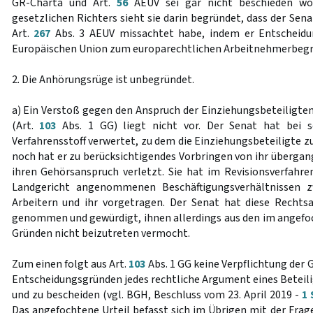
GR-Charta und Art.
56
AEUV sei gar nicht beschieden wo
gesetzlichen Richters sieht sie darin begründet, dass der Sena
Art.
267
Abs. 3 AEUV missachtet habe, indem er Entscheidu
Europäischen Union zum europarechtlichen Arbeitnehmerbegriff
2. Die Anhörungsrüge ist unbegründet.
a) Ein Verstoß gegen den Anspruch der Einziehungsbeteiligten
(Art.
103
Abs. 1 GG) liegt nicht vor. Der Senat hat bei s
Verfahrensstoff verwertet, zu dem die Einziehungsbeteiligte zu
noch hat er zu berücksichtigendes Vorbringen von ihr übergan
ihren Gehörsanspruch verletzt. Sie hat im Revisionsverfah
Landgericht angenommenen Beschäftigungsverhältnissen z
Arbeitern und ihr vorgetragen. Der Senat hat diese Rechts
genommen und gewürdigt, ihnen allerdings aus den im angefo
Gründen nicht beizutreten vermocht.
Zum einen folgt aus Art.
103
Abs. 1 GG keine Verpflichtung der Ge
Entscheidungsgründen jedes rechtliche Argument eines Beteili
und zu bescheiden (vgl. BGH, Beschluss vom 23. April 2019 -
1 
Das angefochtene Urteil befasst sich im Übrigen mit der Frag