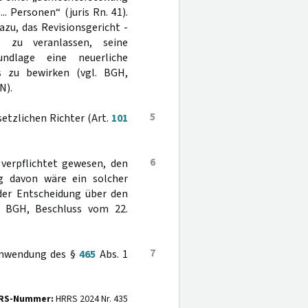
. Personen“ (juris Rn. 41).
zu, das Revisionsgericht -
- zu veranlassen, seine
ndlage eine neuerliche
ls zu bewirken (vgl. BGH,
N).
5
etzlichen Richter (Art.
101
6
 verpflichtet gewesen, den
g davon wäre ein solcher
er Entscheidung über den
. BGH, Beschluss vom 22.
7
 Anwendung des §
465
Abs. 1
RS-Nummer:
HRRS 2024 Nr. 435