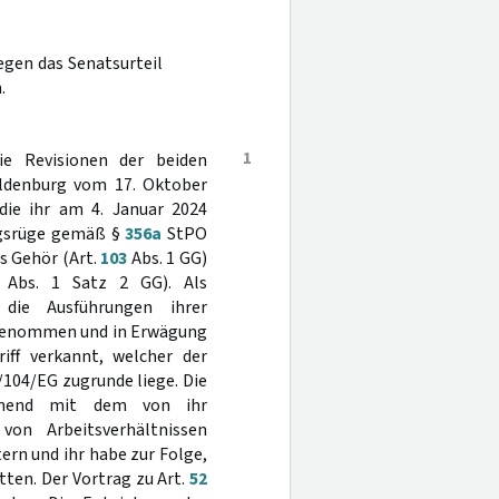
egen das Senatsurteil
.
1
e Revisionen der beiden
Oldenburg vom 17. Oktober
die ihr am 4. Januar 2024
ngsrüge gemäß §
356a
StPO
es Gehör (Art.
103
Abs. 1 GG)
Abs. 1 Satz 2 GG). Als
die Ausführungen ihrer
s genommen und in Erwägung
iff verkannt, welcher der
/104/EG zugrunde liege. Die
eichend mit dem von ihr
von Arbeitsverhältnissen
ern und ihr habe zur Folge,
tten. Der Vortrag zu Art.
52