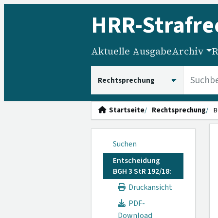
HRR
-Strafre
Aktuelle Ausgabe
Archiv
R
HRRS durchsuchen
Startseite
Rechtsprechung
B
Suchen
Entscheidung
BGH 3 StR 192/18:
Druckansicht
PDF-
Download