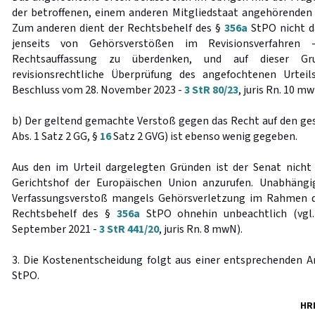
der betroffenen, einem anderen Mitgliedstaat angehörenden ..
Zum anderen dient der Rechtsbehelf des §
356a
StPO nicht da
jenseits von Gehörsverstößen im Revisionsverfahren 
Rechtsauffassung zu überdenken, und auf dieser Gru
revisionsrechtliche Überprüfung des angefochtenen Urtei
Beschluss vom 28. November 2023 -
3 StR 80/23
, juris Rn. 10 mw
b) Der geltend gemachte Verstoß gegen das Recht auf den ges
Abs. 1 Satz 2 GG, §
16
Satz 2 GVG) ist ebenso wenig gegeben.
Aus den im Urteil dargelegten Gründen ist der Senat nicht
Gerichtshof der Europäischen Union anzurufen. Unabhängi
Verfassungsverstoß mangels Gehörsverletzung im Rahmen d
Rechtsbehelf des §
356a
StPO ohnehin unbeachtlich (vgl
September 2021 -
3 StR 441/20
, juris Rn. 8 mwN).
3. Die Kostenentscheidung folgt aus einer entsprechenden
StPO.
HR