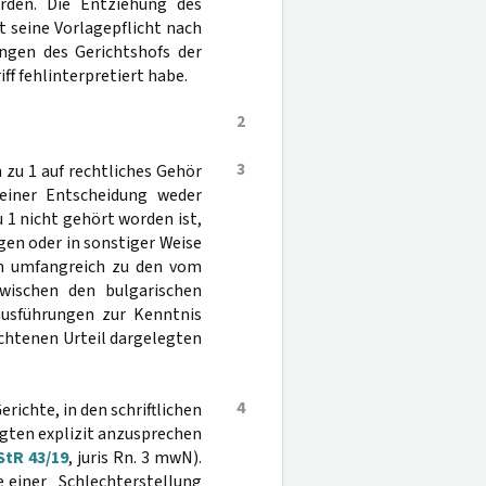
rden. Die Entziehung des
t seine Vorlagepflicht nach
ngen des Gerichtshofs der
 fehlinterpretiert habe.
2
3
 zu 1 auf rechtliches Gehör
einer Entscheidung weder
 1 nicht gehört worden ist,
gen oder in sonstiger Weise
ren umfangreich zu den vom
wischen den bulgarischen
ausführungen zur Kenntnis
chtenen Urteil dargelegten
4
richte, in den schriftlichen
gten explizit anzusprechen
StR 43/19
, juris Rn. 3 mwN).
e einer „Schlechterstellung