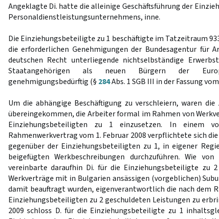
Angeklagte Di. hatte die alleinige Geschäftsführung der Einzie
Personaldienstleistungsunternehmens, inne.
Die Einziehungsbeteiligte zu 1 beschäftigte im Tatzeitraum 93
die erforderlichen Genehmigungen der Bundesagentur für A
deutschen Recht unterliegende nichtselbständige Erwerbst
Staatangehörigen als neuen Bürgern der Euro
genehmigungsbedürftig (§
284
Abs. 1 SGB III in der Fassung vo
Um die abhängige Beschäftigung zu verschleiern, waren die
übereingekommen, die Arbeiter formal im Rahmen von Werkve
Einziehungsbeteiligten zu 1 einzusetzen. In einem v
Rahmenwerkvertrag vom 1. Februar 2008 verpflichtete sich die
gegenüber der Einziehungsbeteiligten zu 1, in eigener Reg
beigefügten Werkbeschreibungen durchzuführen. Wie von v
vereinbarte daraufhin Di. für die Einziehungsbeteiligte zu 2
Werkverträge mit in Bulgarien ansässigen (vorgeblichen) Su
damit beauftragt wurden, eigenverantwortlich die nach dem
Einziehungsbeteiligten zu 2 geschuldeten Leistungen zu erb
2009 schloss D. für die Einziehungsbeteiligte zu 1 inhaltsg