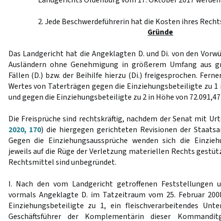
Landgerichts Oldenburg vom 17. Oktober 2017 werden
2. Jede Beschwerdeführerin hat die Kosten ihres Recht
Gründe
Das Landgericht hat die Angeklagten D. und Di. von den Vorwü
Ausländern ohne Genehmigung in größerem Umfang aus gr
Fällen (D.) bzw. der Beihilfe hierzu (Di.) freigesprochen. Fern
Wertes von Taterträgen gegen die Einziehungsbeteiligte zu 1 
und gegen die Einziehungsbeteiligte zu 2 in Höhe von 72.091,47
Die Freisprüche sind rechtskräftig, nachdem der Senat mit Urt
2020, 170
) die hiergegen gerichteten Revisionen der Staatsa
Gegen die Einziehungsaussprüche wenden sich die Einzieh
jeweils auf die Rüge der Verletzung materiellen Rechts gestüt
Rechtsmittel sind unbegründet.
I. Nach den vom Landgericht getroffenen Feststellungen 
vormals Angeklagte D. im Tatzeitraum vom 25. Februar 2008
Einziehungsbeteiligte zu 1, ein fleischverarbeitendes Unt
Geschäftsführer der Komplementärin dieser Kommanditge