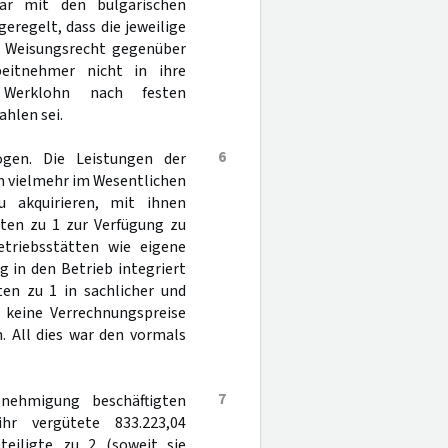
bar mit den bulgarischen
regelt, dass die jeweilige
in Weisungsrecht gegenüber
eitnehmer nicht in ihre
r Werklohn nach festen
hlen sei.
6
ogen. Die Leistungen der
h vielmehr im Wesentlichen
u akquirieren, mit ihnen
gten zu 1 zur Verfügung zu
etriebsstätten wie eigene
 in den Betrieb integriert
en zu 1 in sachlicher und
e keine Verrechnungspreise
. All dies war den vormals
7
nehmigung beschäftigten
hr vergütete 833.223,04
teiligte zu 2 (soweit sie