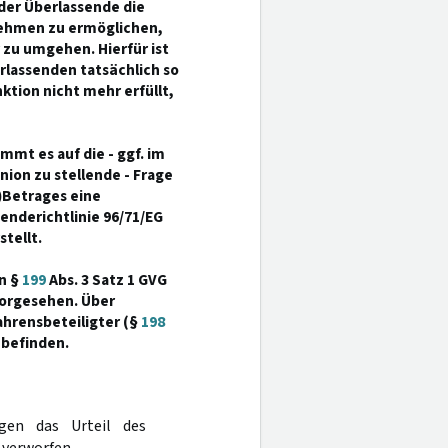
der Überlassende die
ehmen zu ermöglichen,
r zu umgehen. Hierfür ist
rlassenden tatsächlich so
ktion nicht mehr erfüllt,
mt es auf die - ggf. im
ion zu stellende - Frage
)Betrages eine
nderichtlinie 96/71/EG
stellt.
n §
199
Abs. 3 Satz 1 GVG
vorgesehen. Über
rensbeteiligter (§
198
 befinden.
egen das Urteil des