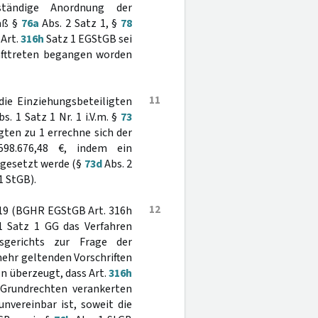
tändige Anordnung der
äß §
76a
Abs. 2 Satz 1, §
78
 Art.
316h
Satz 1 EGStGB sei
afttreten begangen worden
11
ie Einziehungsbeteiligten
s. 1 Satz 1 Nr. 1 i.V.m. §
73
gten zu 1 errechne sich der
598.676,48 €, indem ein
ngesetzt werde (§
73d
Abs. 2
1 StGB).
12
2019 (BGHR EGStGB Art. 316h
1 Satz 1 GG das Verfahren
sgerichts zur Frage der
ehr geltenden Vorschriften
n überzeugt, dass Art.
316h
 Grundrechten verankerten
nvereinbar ist, soweit die