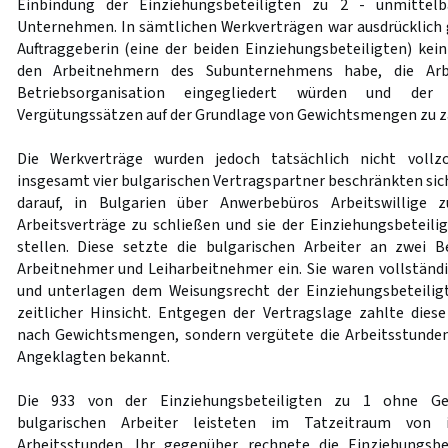
Einbindung der Einziehungsbeteiligten zu 2 - unmittel
Unternehmen. In sämtlichen Werkverträgen war ausdrücklich ge
Auftraggeberin (eine der beiden Einziehungsbeteiligten) ke
den Arbeitnehmern des Subunternehmens habe, die Arb
Betriebsorganisation eingegliedert würden und de
Vergütungssätzen auf der Grundlage von Gewichtsmengen zu za
Die Werkverträge wurden jedoch tatsächlich nicht vollz
insgesamt vier bulgarischen Vertragspartner beschränkten sic
darauf, in Bulgarien über Anwerbebüros Arbeitswillige z
Arbeitsverträge zu schließen und sie der Einziehungsbeteili
stellen. Diese setzte die bulgarischen Arbeiter an zwei B
Arbeitnehmer und Leiharbeitnehmer ein. Sie waren vollständig
und unterlagen dem Weisungsrecht der Einziehungsbeteiligt
zeitlicher Hinsicht. Entgegen der Vertragslage zahlte dies
nach Gewichtsmengen, sondern vergütete die Arbeitsstunden
Angeklagten bekannt.
Die 933 von der Einziehungsbeteiligten zu 1 ohne Ge
bulgarischen Arbeiter leisteten im Tatzeitraum von i
Arbeitsstunden. Ihr gegenüber rechnete die Einziehungsbe