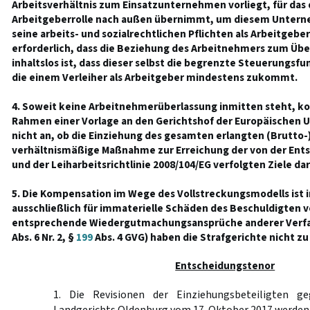
Arbeitsverhältnis zum Einsatzunternehmen vorliegt, für das 
Arbeitgeberrolle nach außen übernimmt, um diesem Untern
seine arbeits- und sozialrechtlichen Pflichten als Arbeitgebe
erforderlich, dass die Beziehung des Arbeitnehmers zum Übe
inhaltslos ist, dass dieser selbst die begrenzte Steuerungsfun
die einem Verleiher als Arbeitgeber mindestens zukommt.
4. Soweit keine Arbeitnehmerüberlassung inmitten steht, kom
Rahmen einer Vorlage an den Gerichtshof der Europäischen Un
nicht an, ob die Einziehung des gesamten erlangten (Brutto-
verhältnismäßige Maßnahme zur Erreichung der von der Entse
und der Leiharbeitsrichtlinie 2008/104/EG verfolgten Ziele dar
5. Die Kompensation im Wege des Vollstreckungsmodells ist i
ausschließlich für immaterielle Schäden des Beschuldigten 
entsprechende Wiedergutmachungsansprüche anderer Verfah
Abs. 6 Nr. 2, §
199
Abs. 4 GVG) haben die Strafgerichte nicht zu
Entscheidungstenor
1. Die Revisionen der Einziehungsbeteiligten g