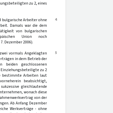
hungsbeteiligten zu 2, eines
4
3 bulgarische Arbeiter ohne
rbeit. Damals war die dem
ätigkeit von bulgarischen
päischen Union noch
m 7. Dezember 2006).
5
 zwei vormals Angeklagten
rträgen in dem Betrieb der
on beiden geschlossenen
 Einziehungsbeteiligte zu 2
ie bestimmte Arbeiten laut
orneherein beabsichtigt,
 sukzessive gleichlautende
bunternehmen, wonach diese
 Rahmenwerkvertrag von der
ringen. Ab Anfang Dezember
leiche Werkverträge - ohne