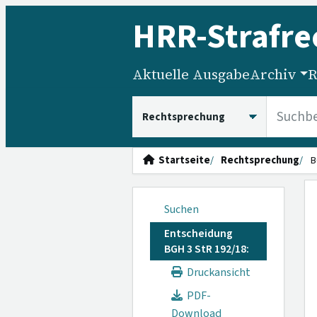
HRR
-Strafre
Aktuelle Ausgabe
Archiv
R
HRRS durchsuchen
Startseite
Rechtsprechung
B
Suchen
Entscheidung
BGH 3 StR 192/18:
Druckansicht
PDF-
Download