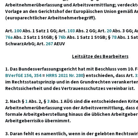
Arbeitnehmerüberlassung und Arbeitsvermittlung; verdeckt
Vorlage an den Gerichtshof der Europäischen Union gemäß A
(europarechtlicher Arbeitnehmerbegriff).
Art.
100
Abs. 1 Satz 1 GG; Art.
103
Abs. 2 GG; Art.
20
Abs. 3 GG; A
76a
Abs. 2 Satz 1 StGB; §
76b
Abs. 1 Satz 1 StGB; §
78
Abs. 1 Sat
SchwarzArbG; Art.
267
AEUV
Leitsätze des Bearbeiters
1. Das Bundesverfassungsgericht hat mit Beschluss vom 10. F
BVerfGE 156, 354
=
HRRS 2021 Nr. 280
) entschieden, dass Art.
3
im Rechtsstaatsprinzip und in den Grundrechten verankerten
Rechtssicherheit und des Vertrauensschutzes vereinbar ist.
2. Nach §
1
Abs. 2, §
3
Abs. 1 AÜG sind die entscheidenden Krit
Arbeitnehmerüberlassung von der Arbeitsvermittlung, dass de
formale Arbeitgeberstellung hinaus die üblichen Arbeitgeber
Arbeitgeberrisiko übernimmt.
3. Daran fehlt es namentlich, wenn in der gelebten Rechtswir