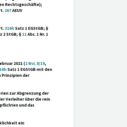
en Rechtsgeschäfte);
rt.
267
AEUV
rt.
316h
Satz 1 EGStGB; §
z 2 StGB; §
11
Abs. 1 Nr. 1
ebruar 2021 (
2 BvL 8/19
,
16h
Satz 1 EGStGB mit den
 Prinzipien der
erien zur Abgrenzung der
r Verleiher über die rein
pflichten und das
klichkeit ein