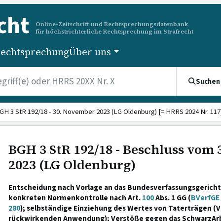
cht
Online-Zeitschrift und Rechtsprechungsdatenbank
für höchstrichterliche Rechtsprechung im Strafrecht
echtsprechung
Über uns
Suchen
GH 3 StR 192/18 - 30. November 2023 (LG Oldenburg) [= HRRS 2024 Nr. 117
BGH 3 StR 192/18 - Beschluss vom
2023 (LG Oldenburg)
Entscheidung nach Vorlage an das Bundesverfassungsgerich
konkreten Normenkontrolle nach Art.
100
Abs. 1 GG (
BVerfGE 
280
); selbständige Einziehung des Wertes von Taterträgen (
rückwirkenden Anwendung); Verstöße gegen das SchwarzAr