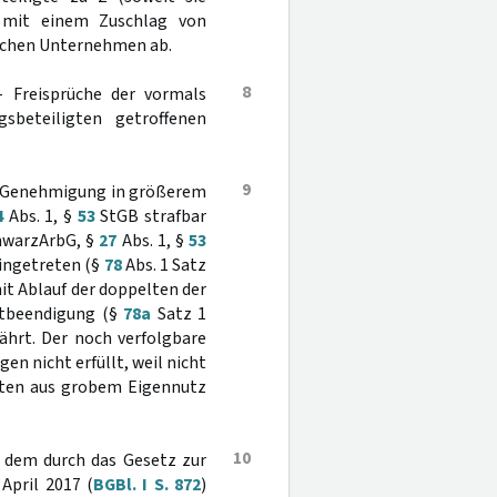
r mit einem Zuschlag von
ischen Unternehmen ab.
8
 - Freisprüche der vormals
sbeteiligten getroffenen
9
ne Genehmigung in größerem
4
Abs. 1, §
53
StGB strafbar
chwarzArbG, §
27
Abs. 1, §
53
eingetreten (§
78
Abs. 1 Satz
it Ablauf der doppelten der
Tatbeendigung (§
78a
Satz 1
ährt. Der noch verfolgbare
en nicht erfüllt, weil nicht
gten aus grobem Eigennutz
10
ß dem durch das Gesetz zur
April 2017 (
BGBl. I S. 872
)