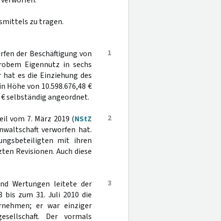
 verworfen.
smittels zu tragen.
1
rfen der Beschäftigung von
obem Eigennutz in sechs
er hat es die Einziehung des
in Höhe von 10.598.676,48 €
 € selbständig angeordnet.
2
eil vom 7. März 2019 (
NStZ
nwaltschaft verworfen hat.
ungsbeteiligten mit ihren
zten Revisionen. Auch diese
3
und Wertungen leitete der
 bis zum 31. Juli 2010 die
ernehmen; er war einziger
sellschaft. Der vormals