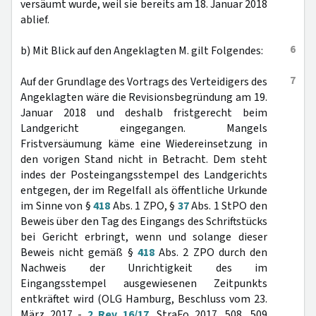
versäumt wurde, weil sie bereits am 18. Januar 2018
ablief.
6
b) Mit Blick auf den Angeklagten M. gilt Folgendes:
7
Auf der Grundlage des Vortrags des Verteidigers des
Angeklagten wäre die Revisionsbegründung am 19.
Januar 2018 und deshalb fristgerecht beim
Landgericht eingegangen. Mangels
Fristversäumung käme eine Wiedereinsetzung in
den vorigen Stand nicht in Betracht. Dem steht
indes der Posteingangsstempel des Landgerichts
entgegen, der im Regelfall als öffentliche Urkunde
im Sinne von §
418
Abs. 1 ZPO, §
37
Abs. 1 StPO den
Beweis über den Tag des Eingangs des Schriftstücks
bei Gericht erbringt, wenn und solange dieser
Beweis nicht gemäß §
418
Abs. 2 ZPO durch den
Nachweis der Unrichtigkeit des im
Eingangsstempel ausgewiesenen Zeitpunkts
entkräftet wird (OLG Hamburg, Beschluss vom 23.
März 2017 -
2 Rev 16/17
, StraFo 2017, 508, 509