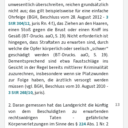
unwesentlich überschreiten, reichen grundsätzlich
nicht aus; das gilt beispielsweise für eine einfache
Ohrfeige (BGH, Beschluss vom 28. August 2012 -
3
StR 304/12
, juris Rn. 4 f.), das Ziehen an den Haaren,
einen Stoß gegen die Brust oder einen Kniff ins
Gesäß (BT-Drucks. aaO, S. 19). Nicht erforderlich ist
hingegen, dass Straftaten zu erwarten sind, durch
welche die Opfer körperlich oder seelisch „schwer“
geschädigt werden (BT-Drucks. aaO, S. 19).
Dementsprechend sind etwa Faustschläge ins
Gesicht in der Regel bereits mittlerer Kriminalität
zuzurechnen, insbesondere wenn sie Platzwunden
zur Folge haben, die ärztlich versorgt werden
müssen (vgl. BGH, Beschluss vom 10. August 2010 -
3 StR 268/10
, juris).
13
2. Daran gemessen hat das Landgericht die künftig
von dem Beschuldigten zu erwartenden
rechtswidrigen Taten - gefährliche
Körperverletzungen im Sinne des §
224
Abs. 1 Nr. 2