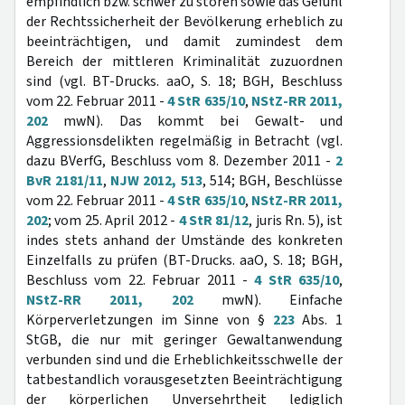
empfindlich bzw. schwer zu stören sowie das Gefühl
der Rechtssicherheit der Bevölkerung erheblich zu
beeinträchtigen, und damit zumindest dem
Bereich der mittleren Kriminalität zuzuordnen
sind (vgl. BT-Drucks. aaO, S. 18; BGH, Beschluss
vom 22. Februar 2011 -
4 StR 635/10
,
NStZ-RR 2011,
202
mwN). Das kommt bei Gewalt- und
Aggressionsdelikten regelmäßig in Betracht (vgl.
dazu BVerfG, Beschluss vom 8. Dezember 2011 -
2
BvR 2181/11
,
NJW 2012, 513
, 514; BGH, Beschlüsse
vom 22. Februar 2011 -
4 StR 635/10
,
NStZ-RR 2011,
202
; vom 25. April 2012 -
4 StR 81/12
, juris Rn. 5), ist
indes stets anhand der Umstände des konkreten
Einzelfalls zu prüfen (BT-Drucks. aaO, S. 18; BGH,
Beschluss vom 22. Februar 2011 -
4 StR 635/10
,
NStZ-RR 2011, 202
mwN). Einfache
Körperverletzungen im Sinne von §
223
Abs. 1
StGB, die nur mit geringer Gewaltanwendung
verbunden sind und die Erheblichkeitsschwelle der
tatbestandlich vorausgesetzten Beeinträchtigung
der körperlichen Unversehrtheit lediglich