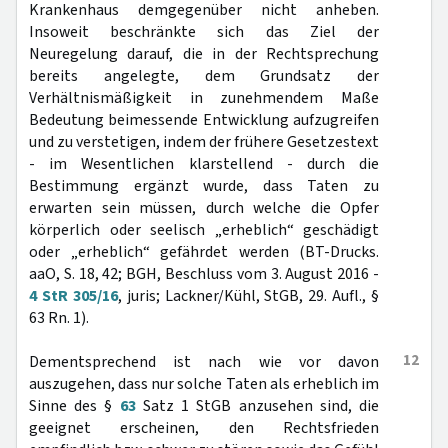
Krankenhaus demgegenüber nicht anheben.
Insoweit beschränkte sich das Ziel der
Neuregelung darauf, die in der Rechtsprechung
bereits angelegte, dem Grundsatz der
Verhältnismäßigkeit in zunehmendem Maße
Bedeutung beimessende Entwicklung aufzugreifen
und zu verstetigen, indem der frühere Gesetzestext
- im Wesentlichen klarstellend - durch die
Bestimmung ergänzt wurde, dass Taten zu
erwarten sein müssen, durch welche die Opfer
körperlich oder seelisch „erheblich“ geschädigt
oder „erheblich“ gefährdet werden (BT-Drucks.
aaO, S. 18, 42; BGH, Beschluss vom 3. August 2016 -
4 StR 305/16
, juris; Lackner/Kühl, StGB, 29. Aufl., §
63 Rn. 1).
12
Dementsprechend ist nach wie vor davon
auszugehen, dass nur solche Taten als erheblich im
Sinne des §
63
Satz 1 StGB anzusehen sind, die
geeignet erscheinen, den Rechtsfrieden