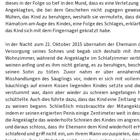
dieses in der Folge so tief in den Mund, dass es eine Verletzung
Angeklagten, die bei dem Geschehen nicht zugegen gewese
Mühen, das Kind zu beruhigen, weshalb sie vermutete, dass d
Hämatom am Auge des Kindes, eine Folge des Schlages, erklär
das Kind sich mit dem Fingernagel gekratzt habe.
In der Nacht zum 21. Oktober 2015 übernahm der Ehemann d
Versorgung seines Sohnes und begab sich deshalb mit ih
Wohnzimmer, während die Angeklagte im Schlafzimmer verbli
weinen anfing und es ihm nicht gelang, es zu beruhigen, besc
seinen Sohn zu töten. Zuvor nahm er über annähernd
Misshandlungen des Säuglings vor, indem er sich mit volle
bäuchlings auf einem Kissen liegenden Kindes setzte und d
verstummt war, dann aber wieder zu schreien angefangen h
schüttelte. Auch dies führte dazu, dass das Kind eine Zeitlang 
zu weinen begann. Schließlich missbrauchte der Mitangekla
indem er seinen erigierten Penis einige Zentimeter weit in de
die Angeklagte das wiederholte Schreien des Kindes im ang
und daraus schloss, dass ihr Ehemann dem Kind wiederholt erh
schlafend und griff nicht ein, um ihrem Mann vorzuspielen, das