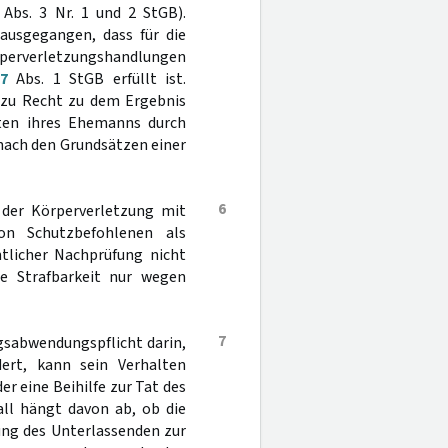
Abs. 3 Nr. 1 und 2 StGB).
 ausgegangen, dass für die
örperverletzungshandlungen
27
Abs. 1 StGB erfüllt ist.
h zu Recht zu dem Ergebnis
aten ihres Ehemanns durch
d nach den Grundsätzen einer
6
e der Körperverletzung mit
on Schutzbefohlenen als
htlicher Nachprüfung nicht
e Strafbarkeit nur wegen
7
lgsabwendungspflicht darin,
ert, kann sein Verhalten
r eine Beihilfe zur Tat des
all hängt davon ab, ob die
ung des Unterlassenden zur