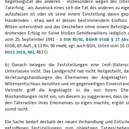
Begehungstat des anderen - insbesondere wegen des Int
Taterfolg - als Ausdruck eines sich die Tat des anderen zu e
aufzufassen ist oder ob seine innere Einstellung davon gep
Handelnden - etwa weil er dessen bestimmendem Einfluss 
Willen unterordnet und das Geschehen ohne innere Beteilig
drohenden Erfolg im Sinne bloßen Gehilfenwillens lediglich a
vom 25. September 1991 -
3 StR 95/91
,
BGHR StGB § 27 Abs.
StGB, 65. Aufl., § 13 Rn. 96 mwN; vgl. auch BGH, Urteil vom 10.
NStZ 2018, 462
, 463 f.).
b) Danach belegen die Feststellungen eine (mit-)tätersc
Unterlassen nicht. Das Landgericht hat nicht festgestellt, d
Verletzungshandlungen des Ehemannes der Angeklagten
Willensentschluss beruhten und im gegenseitigen Einverstä
Vielmehr griff die Angeklagte in die von ihrem Ehe
Misshandlungen nicht ein, um diesem zu suggerieren, dass sie 
den Täterwillen ihres Ehemannes zu eigen machte, ergibt s
somit nicht.
Die Sache bedarf deshalb der neuen Verhandlung und Entschei
getroffenen Feststellungen zum objektiven Tatgeschehe