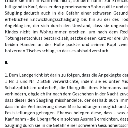
traute sie ihm in Wahrheit nicht, sondern nahm zur Erreic
billigend in Kauf, dass er den gemeinsamen Sohn quälte und de
Säugling dadurch auch in die Gefahr einer schweren Gesund
erheblichen Entwicklungsschädigung bis hin zu der des To
Angeklagten, der sich durch den Umstand, dass sie ungeach
Kindes nicht im Wohnzimmer erschien, um nach dem Rech
Tötungsentschluss bestärkt sah, setzte diesen kurz vor drei Uh
beiden Händen an der Hüfte packte und seinen Kopf zwe
hölzernen Tisches schlug, so dass es alsbald verstarb.
II.
1. Dem Landgericht ist darin zu folgen, dass die Angeklagte d
1 Nr. 1 und Nr. 2 StGB verwirklichte, indem sie es unter Mis
Schutzpflichten unterließ, die Übergriffe ihres Ehemanns 
verhindern, obgleich ihr nach dem Geschehen in der Nacht zuvo
dass dieser den Säugling misshandelte, der deshalb auch imme
dass ihr die Verhinderung dieser Misshandlungen möglich und 
Feststellungen getragen. Ebenso belegen diese, dass - was d
Kauf nahm - die Übergriffe ein solches Ausmaß erreichten, dass
Säugling durch sie in die Gefahr einer schweren Gesundheitssc