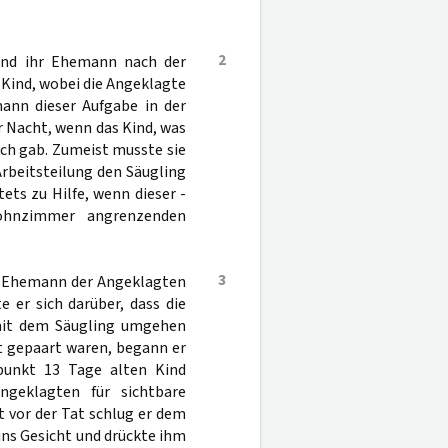
2
und ihr Ehemann nach der
ind, wobei die Angeklagte
ann dieser Aufgabe in der
r Nacht, wenn das Kind, was
sich gab. Zumeist musste sie
rbeitsteilung den Säugling
ts zu Hilfe, wenn dieser -
ohnzimmer angrenzenden
3
er Ehemann der Angeklagten
te er sich darüber, dass die
 mit dem Säugling umgehen
t gepaart waren, begann er
punkt 13 Tage alten Kind
geklagten für sichtbare
t vor der Tat schlug er dem
 ins Gesicht und drückte ihm