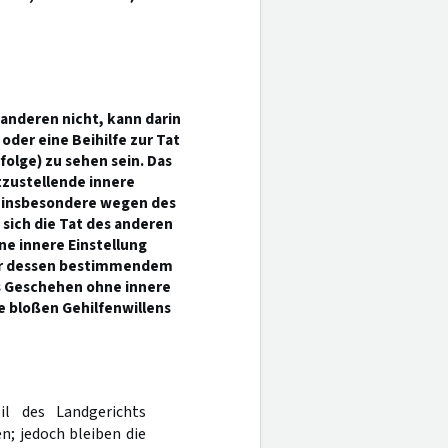
anderen nicht, kann darin
der eine Beihilfe zur Tat
olge) zu sehen sein. Das
tzustellende innere
- insbesondere wegen des
sich die Tat des anderen
ne innere Einstellung
l er dessen bestimmendem
as Geschehen ohne innere
e bloßen Gehilfenwillens
il des Landgerichts
; jedoch bleiben die