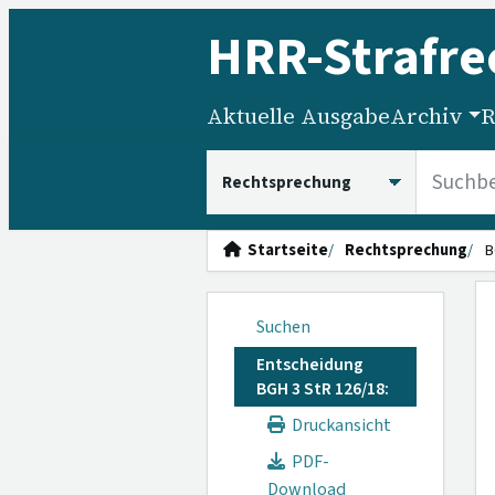
HRR
-Strafre
Aktuelle Ausgabe
Archiv
R
HRRS durchsuchen
Startseite
Rechtsprechung
B
Suchen
Entscheidung
BGH 3 StR 126/18:
Druckansicht
PDF-
Download