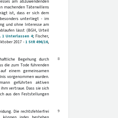
eresses am abzuwendenden
igen machenden Täterwillens
rägt ist, dass er sich dem
besonders unterliegt - im
ung und ohne Interesse am
blaufen lässt (BGH, Urteil
 1 Unterlassen 4
; Fischer,
 Oktober 2017 -
1 StR 496/16
,
8
haftliche Begehung durch
ass die zum Tode führenden
 auf einem gemeinsamen
ndnis vorgenommen wurden.
mann geführten aktiven
ihm vertraue. Dass sie sich
ich aus den Feststellungen
9
dung. Die rechtsfehlerfrei
n können indes bestehen