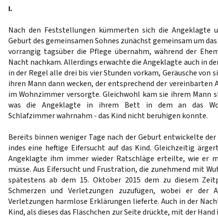
I.
Nach den Feststellungen kümmerten sich die Angeklagte 
Geburt des gemeinsamen Sohnes zunächst gemeinsam um das K
vorrangig tagsüber die Pflege übernahm, während der Ehem
Nacht nachkam. Allerdings erwachte die Angeklagte auch in de
in der Regel alle drei bis vier Stunden vorkam, Geräusche von 
ihren Mann dann wecken, der entsprechend der vereinbarten A
im Wohnzimmer versorgte. Gleichwohl kam sie ihrem Mann ste
was die Angeklagte in ihrem Bett in dem an das W
Schlafzimmer wahrnahm - das Kind nicht beruhigen konnte.
Bereits binnen weniger Tage nach der Geburt entwickelte d
indes eine heftige Eifersucht auf das Kind. Gleichzeitig ärger
Angeklagte ihm immer wieder Ratschläge erteilte, wie er
müsse. Aus Eifersucht und Frustration, die zunehmend mit Wu
spätestens ab dem 15. Oktober 2015 dem zu diesem Zeit
Schmerzen und Verletzungen zuzufügen, wobei er der An
Verletzungen harmlose Erklärungen lieferte. Auch in der Nach
Kind, als dieses das Fläschchen zur Seite drückte, mit der Hand