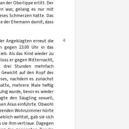
 an der Oberlippe erlitt. Der
n war, gelang es nur mit
ieses Schmerzen hatte. Das
te der Ehemann damit, dass
4
er Angeklagten erneut die
m gegen 23.00 Uhr in das
eb. Als das Kind wieder zu
hloss er gegen Mitternacht,
 drei Stunden mehrfach
m Gewicht auf den Kopf des
ieses, nachdem es zunächst
atte, mehrere Male heftig
ruhig wurde, bevor es wieder
gte den Säugling sexuell,
ssen Anus einführte. Obwohl
renzenden Wohnzimmer hörte
eblich wehtat, gab sie sich
s sie ihm vertraue. Dagegen