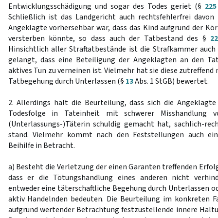
Entwicklungsschädigung und sogar des Todes geriet (§
225
Schließlich ist das Landgericht auch rechtsfehlerfrei davon
Angeklagte vorhersehbar war, dass das Kind aufgrund der K
versterben könnte, so dass auch der Tatbestand des §
2
Hinsichtlich aller Straftatbestände ist die Strafkammer auc
gelangt, dass eine Beteiligung der Angeklagten an den T
aktives Tun zu verneinen ist. Vielmehr hat sie diese zutreffen
Tatbegehung durch Unterlassen (§
13
Abs. 1 StGB) bewertet.
2. Allerdings hält die Beurteilung, dass sich die Angeklagt
Todesfolge in Tateinheit mit schwerer Misshandlung v
(Unterlassungs-)Täterin schuldig gemacht hat, sachlich-rec
stand. Vielmehr kommt nach den Feststellungen auch ein
Beihilfe in Betracht.
a) Besteht die Verletzung der einen Garanten treffenden Erfo
dass er die Tötungshandlung eines anderen nicht verhind
entweder eine täterschaftliche Begehung durch Unterlassen ode
aktiv Handelnden bedeuten. Die Beurteilung im konkreten F
aufgrund wertender Betrachtung festzustellende innere Halt