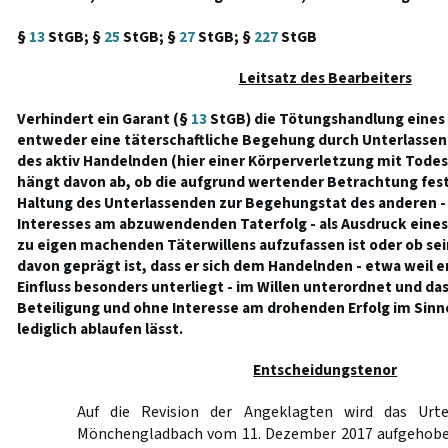
§
13
StGB; §
25
StGB; §
27
StGB; §
227
StGB
Leitsatz des Bearbeiters
Verhindert ein Garant (§
13
StGB) die Tötungshandlung eines 
entweder eine täterschaftliche Begehung durch Unterlassen o
des aktiv Handelnden (hier einer Körperverletzung mit Todesf
hängt davon ab, ob die aufgrund wertender Betrachtung fes
Haltung des Unterlassenden zur Begehungstat des anderen 
Interesses am abzuwendenden Taterfolg - als Ausdruck eines 
zu eigen machenden Täterwillens aufzufassen ist oder ob sei
davon geprägt ist, dass er sich dem Handelnden - etwa wei
Einfluss besonders unterliegt - im Willen unterordnet und d
Beteiligung und ohne Interesse am drohenden Erfolg im Sinn
lediglich ablaufen lässt.
Entscheidungstenor
Auf die Revision der Angeklagten wird das Urte
Mönchengladbach vom 11. Dezember 2017 aufgehoben