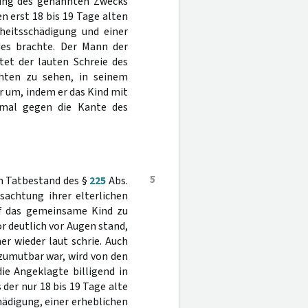
hung des genannten Zwecks
n erst 18 bis 19 Tage alten
heitsschädigung und einer
des brachte. Der Mann der
tet der lauten Schreie des
ten zu sehen, in seinem
r um, indem er das Kind mit
imal gegen die Kante des
5
en Tatbestand des §
225
Abs.
sachtung ihrer elterlichen
auf das gemeinsame Kind zu
r deutlich vor Augen stand,
r wieder laut schrie. Auch
zumutbar war, wird von den
ie Angeklagte billigend in
 der nur 18 bis 19 Tage alte
hädigung, einer erheblichen