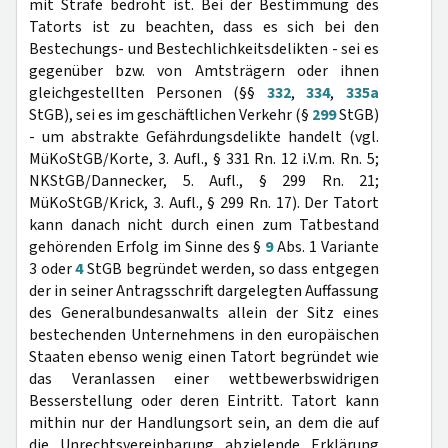
mit Strafe bedroht ist. Bei der Bestimmung des
Tatorts ist zu beachten, dass es sich bei den
Bestechungs- und Bestechlichkeitsdelikten - sei es
gegenüber bzw. von Amtsträgern oder ihnen
gleichgestellten Personen (§§
332
,
334
,
335a
StGB), sei es im geschäftlichen Verkehr (§
299
StGB)
- um abstrakte Gefährdungsdelikte handelt (vgl.
MüKoStGB/Korte, 3. Aufl., § 331 Rn. 12 i.V.m. Rn. 5;
NKStGB/Dannecker, 5. Aufl., § 299 Rn. 21;
MüKoStGB/Krick, 3. Aufl., § 299 Rn. 17). Der Tatort
kann danach nicht durch einen zum Tatbestand
gehörenden Erfolg im Sinne des §
9
Abs. 1 Variante
3 oder
4
StGB begründet werden, so dass entgegen
der in seiner Antragsschrift dargelegten Auffassung
des Generalbundesanwalts allein der Sitz eines
bestechenden Unternehmens in den europäischen
Staaten ebenso wenig einen Tatort begründet wie
das Veranlassen einer wettbewerbswidrigen
Besserstellung oder deren Eintritt. Tatort kann
mithin nur der Handlungsort sein, an dem die auf
die Unrechtsvereinbarung abzielende Erklärung