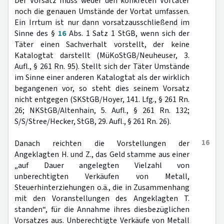
Der Vorsatz muss weder den konkreten Vortäter
noch die genauen Umstände der Vortat umfassen.
Ein Irrtum ist nur dann vorsatzausschließend im
Sinne des §
16
Abs. 1 Satz 1 StGB, wenn sich der
Täter einen Sachverhalt vorstellt, der keine
Katalogtat darstellt (MüKoStGB/Neuheuser, 3.
Aufl., § 261 Rn. 95). Stellt sich der Täter Umstände
im Sinne einer anderen Katalogtat als der wirklich
begangenen vor, so steht dies seinem Vorsatz
nicht entgegen (SKStGB/Hoyer, 141. Lfg., § 261 Rn.
26; NKStGB/Altenhain, 5. Aufl., § 261 Rn. 132;
S/S/Stree/Hecker, StGB, 29. Aufl., § 261 Rn. 26).
16
Danach reichten die Vorstellungen der
Angeklagten H. und Z., das Geld stamme aus einer
„auf Dauer angelegten Vielzahl von
unberechtigten Verkäufen von Metall,
Steuerhinterziehungen o.ä., die in Zusammenhang
mit den Voranstellungen des Angeklagten T.
standen“, für die Annahme ihres diesbezüglichen
Vorsatzes aus. Unberechtigte Verkäufe von Metall