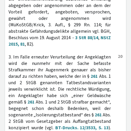
abgegeben oder angenommen oder an dem der
Vorteil gefordert, angeboten, versprochen,
gewährt oder angenommen wird
(MüKoStGB/Krick, 3. Aufl., § 299 Rn. 114; für
abstrakte Gefährdungsdelikte allgemein vgl. BGH,
Beschluss vom 19. August 2014 -
3 StR 88/14
,
NStZ
2015, 81
, 82).
20
3. Im Falle erneuter Verurteilung der Angeklagten
wird die nunmehr mit der Sache befasste
Strafkammer ihr Augenmerk genauer als bisher
darauf zu richten haben, welche der in §
261
Abs. 1
und 2 StGB genannten Tatbestandsvarianten
jeweils verwirklicht ist. Die rechtliche Würdigung,
ein Angeklagter habe sich „einer Geldwäsche
gemäß §
261
Abs. 1 und 2 StGB strafbar gemacht“,
begegnet schon deshalb Bedenken, weil der
sogenannte „Isolierungstatbestand“ des §
261
Abs.
2 StGB vom Gesetzgeber als Auffangtatbestand
konzipiert wurde (vgl.
BT-Drucks. 12/3533, S. 13
).