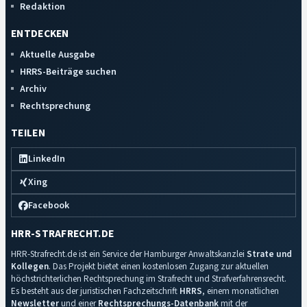
Redaktion
ENTDECKEN
Aktuelle Ausgabe
HRRS-Beiträge suchen
Archiv
Rechtsprechung
TEILEN
LinkedIn
Xing
Facebook
HRR-STRAFRECHT.DE
HRR-Strafrecht.de ist ein Service der Hamburger Anwaltskanzlei
Strate und
Kollegen
. Das Projekt bietet einen kostenlosen Zugang zur aktuellen
höchstrichterlichen Rechtsprechung im Strafrecht und Strafverfahrensrecht.
Es besteht aus der juristischen Fachzeitschrift
HRRS
, einem monatlichen
Newsletter
und einer
Rechtsprechungs-Datenbank
mit der