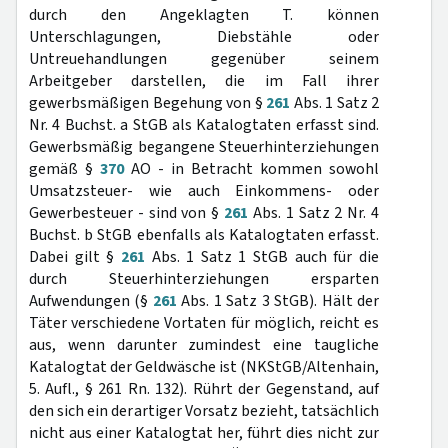
durch den Angeklagten T. können
Unterschlagungen, Diebstähle oder
Untreuehandlungen gegenüber seinem
Arbeitgeber darstellen, die im Fall ihrer
gewerbsmäßigen Begehung von §
261
Abs. 1 Satz 2
Nr. 4 Buchst. a StGB als Katalogtaten erfasst sind.
Gewerbsmäßig begangene Steuerhinterziehungen
gemäß §
370
AO - in Betracht kommen sowohl
Umsatzsteuer- wie auch Einkommens- oder
Gewerbesteuer - sind von §
261
Abs. 1 Satz 2 Nr. 4
Buchst. b StGB ebenfalls als Katalogtaten erfasst.
Dabei gilt §
261
Abs. 1 Satz 1 StGB auch für die
durch Steuerhinterziehungen ersparten
Aufwendungen (§
261
Abs. 1 Satz 3 StGB). Hält der
Täter verschiedene Vortaten für möglich, reicht es
aus, wenn darunter zumindest eine taugliche
Katalogtat der Geldwäsche ist (NKStGB/Altenhain,
5. Aufl., § 261 Rn. 132). Rührt der Gegenstand, auf
den sich ein derartiger Vorsatz bezieht, tatsächlich
nicht aus einer Katalogtat her, führt dies nicht zur