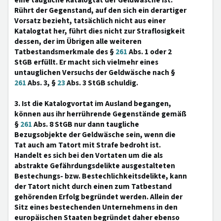
eine taugliche Katalogtat der Geldwäsche ist.
Rührt der Gegenstand, auf den sich ein derartiger
Vorsatz bezieht, tatsächlich nicht aus einer
Katalogtat her, führt dies nicht zur Straflosigkeit
dessen, der im Übrigen alle weiteren
Tatbestandsmerkmale des §
261
Abs. 1 oder 2
StGB erfüllt. Er macht sich vielmehr eines
untauglichen Versuchs der Geldwäsche nach §
261
Abs. 3, §
23
Abs. 3 StGB schuldig.
3. Ist die Katalogvortat im Ausland begangen,
können aus ihr herrührende Gegenstände gemäß
§
261
Abs. 8 StGB nur dann taugliche
Bezugsobjekte der Geldwäsche sein, wenn die
Tat auch am Tatort mit Strafe bedroht ist.
Handelt es sich bei den Vortaten um die als
abstrakte Gefährdungsdelikte ausgestalteten
Bestechungs- bzw. Bestechlichkeitsdelikte, kann
der Tatort nicht durch einen zum Tatbestand
gehörenden Erfolg begründet werden. Allein der
Sitz eines bestechenden Unternehmens in den
europäischen Staaten begründet daher ebenso