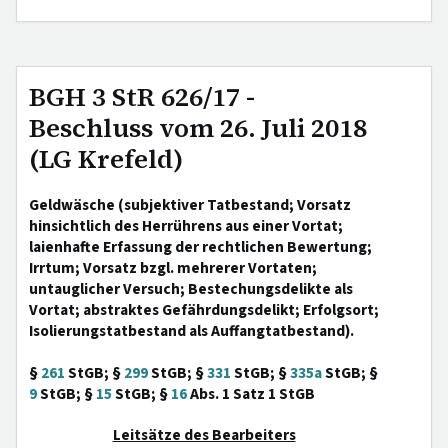
BGH 3 StR 626/17 -
Beschluss vom 26. Juli 2018
(LG Krefeld)
Geldwäsche (subjektiver Tatbestand; Vorsatz
hinsichtlich des Herrührens aus einer Vortat;
laienhafte Erfassung der rechtlichen Bewertung;
Irrtum; Vorsatz bzgl. mehrerer Vortaten;
untauglicher Versuch; Bestechungsdelikte als
Vortat; abstraktes Gefährdungsdelikt; Erfolgsort;
Isolierungstatbestand als Auffangtatbestand).
§
261
StGB; §
299
StGB; §
331
StGB; §
335a
StGB; §
9
StGB; §
15
StGB; §
16
Abs. 1 Satz 1 StGB
Leitsätze des Bearbeiters