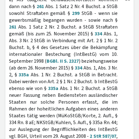
dann nach §
261
Abs. 1 Satz 2 Nr. 4 Buchst. a StGB
sowohl Straftaten gemäß §
299
StGB - wenn sie
gewerbsmäßig begangen wurden - sowie nach §
261
Abs. 1 Satz 2 Nr. 2 Buchst. a StGB Straftaten
gemäß (bis zum 25. November 2015) §
334
Abs. 1,
Abs. 3 Nr. 2 StGB in Verbindung mit Art. 2 § 1 Nr. 2
Buchst. b, § 4 des Gesetzes über die Bekämpfung
internationaler Bestechung (IntBestG) vom 10.
September 1998 (
BGBl. II S. 2327
) beziehungsweise
(ab dem 26. November 2015) §
334
Abs. 1, Abs. 3 Nr.
2, §
335a
Abs. 1 Nr. 2 Buchst. a StGB in Betracht.
Dabei werden von Art. 2 § 1 Nr. 2 Buchst. b IntBestG
ebenso wie von §
335a
Abs. 1 Nr. 2 Buchst. a StGB
neuer Fassung neben Bediensteten ausländischer
Staaten nur solche Personen erfasst, die im
Rahmen der hoheitlichen Aufgaben eines anderen
Staates tätig werden (MüKoStGB/Korte, 2. Aufl., §
334 Rn. 8 aE; NKStGB/Kuhlen, 5. Aufl., § 335a Rn. 44;
zur Auslegung der Begrifflichkeiten des IntBestG
vgl. BGH, Urteil vom 29. August 2008 -
2 StR 587/07
,