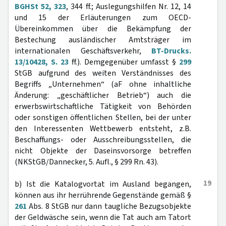
BGHSt 52, 323
, 344 ff.; Auslegungshilfen Nr. 12, 14
und 15 der Erläuterungen zum OECD-
Übereinkommen über die Bekämpfung der
Bestechung ausländischer Amtsträger im
internationalen Geschäftsverkehr,
BT-Drucks.
13/10428, S. 23
ff.). Demgegenüber umfasst §
299
StGB aufgrund des weiten Verständnisses des
Begriffs „Unternehmen“ (aF ohne inhaltliche
Änderung: „geschäftlicher Betrieb“) auch die
erwerbswirtschaftliche Tätigkeit von Behörden
oder sonstigen öffentlichen Stellen, bei der unter
den Interessenten Wettbewerb entsteht, z.B.
Beschaffungs- oder Ausschreibungsstellen, die
nicht Objekte der Daseinsvorsorge betreffen
(NKStGB/Dannecker, 5. Aufl., § 299 Rn. 43).
19
b) Ist die Katalogvortat im Ausland begangen,
können aus ihr herrührende Gegenstände gemäß §
261
Abs. 8 StGB nur dann taugliche Bezugsobjekte
der Geldwäsche sein, wenn die Tat auch am Tatort