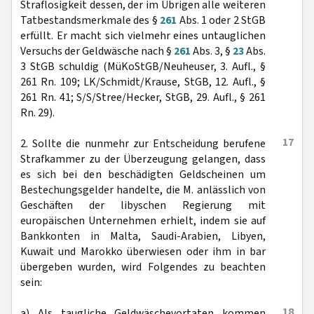
Straflosigkeit dessen, der im Übrigen alle weiteren
Tatbestandsmerkmale des §
261
Abs. 1 oder 2 StGB
erfüllt. Er macht sich vielmehr eines untauglichen
Versuchs der Geldwäsche nach §
261
Abs. 3, §
23
Abs.
3 StGB schuldig (MüKoStGB/Neuheuser, 3. Aufl., §
261 Rn. 109; LK/Schmidt/Krause, StGB, 12. Aufl., §
261 Rn. 41; S/S/Stree/Hecker, StGB, 29. Aufl., § 261
Rn. 29).
17
2. Sollte die nunmehr zur Entscheidung berufene
Strafkammer zu der Überzeugung gelangen, dass
es sich bei den beschädigten Geldscheinen um
Bestechungsgelder handelte, die M. anlässlich von
Geschäften der libyschen Regierung mit
europäischen Unternehmen erhielt, indem sie auf
Bankkonten in Malta, Saudi-Arabien, Libyen,
Kuwait und Marokko überwiesen oder ihm in bar
übergeben wurden, wird Folgendes zu beachten
sein:
18
a) Als taugliche Geldwäschevortaten kommen