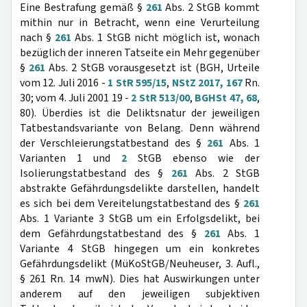
Eine Bestrafung gemäß §
261
Abs. 2 StGB kommt
mithin nur in Betracht, wenn eine Verurteilung
nach §
261
Abs. 1 StGB nicht möglich ist, wonach
bezüglich der inneren Tatseite ein Mehr gegenüber
§
261
Abs. 2 StGB vorausgesetzt ist (BGH, Urteile
vom 12. Juli 2016 -
1 StR 595/15
,
NStZ 2017, 167
Rn.
30; vom 4. Juli 2001 19 -
2 StR 513/00
,
BGHSt 47, 68
,
80). Überdies ist die Deliktsnatur der jeweiligen
Tatbestandsvariante von Belang. Denn während
der Verschleierungstatbestand des §
261
Abs. 1
Varianten 1 und
2
StGB ebenso wie der
Isolierungstatbestand des §
261
Abs. 2 StGB
abstrakte Gefährdungsdelikte darstellen, handelt
es sich bei dem Vereitelungstatbestand des §
261
Abs. 1 Variante 3 StGB um ein Erfolgsdelikt, bei
dem Gefährdungstatbestand des §
261
Abs. 1
Variante 4 StGB hingegen um ein konkretes
Gefährdungsdelikt (MüKoStGB/Neuheuser, 3. Aufl.,
§ 261 Rn. 14 mwN). Dies hat Auswirkungen unter
anderem auf den jeweiligen subjektiven