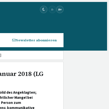
A-
A+
Newsletter abonnieren
]
Januar 2018 (LG
bild des Angeklagten;
htlicher Mangel bei
n Person zum
mens; kommunikative