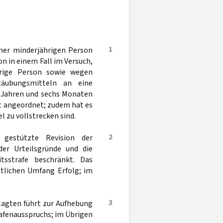
1
ner minderjährigen Person
n in einem Fall im Versuch,
rige Person sowie wegen
täubungsmitteln an eine
i Jahren und sechs Monaten
lt angeordnet; zudem hat es
l zu vollstrecken sind.
2
gestützte Revision der
 der Urteilsgründe und die
tsstrafe beschränkt. Das
htlichen Umfang Erfolg; im
3
lagten führt zur Aufhebung
trafenausspruchs; im Übrigen