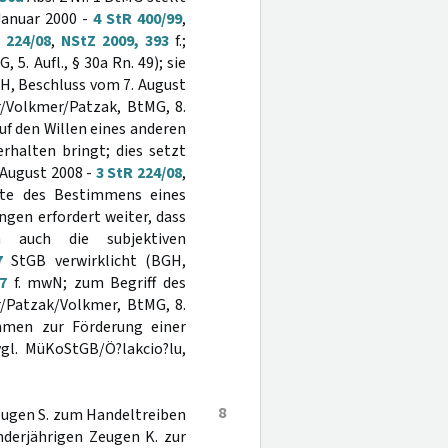
Januar 2000 -
4 StR 400/99
,
 224/08
,
NStZ 2009, 393
f.;
5. Aufl., § 30a Rn. 49); sie
H, Beschluss vom 7. August
/Volkmer/Patzak, BtMG, 8.
auf den Willen eines anderen
rhalten bringt; dies setzt
 August 2008 -
3 StR 224/08
,
nte des Bestimmens eines
gen erfordert weiter, dass
n auch die subjektiven
7
StGB verwirklicht (BGH,
7
f. mwN; zum Begriff des
r/Patzak/Volkmer, BtMG, 8.
timmen zur Förderung einer
gl. MüKoStGB/Ö?lakcio?lu,
8
eugen S. zum Handeltreiben
derjährigen Zeugen K. zur