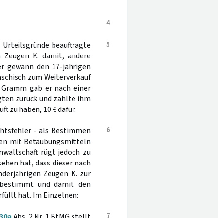
4
5
r Urteilsgründe beauftragte
n Zeugen K. damit, andere
er gewann den 17-jährigen
aschisch zum Weiterverkauf
 2 Gramm gab er nach einer
ten zurück und zahlte ihm
t zu haben, 10 € dafür.
6
chtsfehler - als Bestimmen
iben mit Betäubungsmitteln
nwaltschaft rügt jedoch zu
ehen hat, dass dieser nach
derjährigen Zeugen K. zur
 bestimmt und damit den
rfüllt hat. Im Einzelnen:
7
30a
Abs. 2 Nr. 1 BtMG stellt