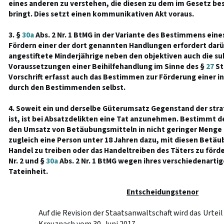
eines anderen zu verstehen, die diesen zu dem im Gesetz be
bringt. Dies setzt einen kommunikativen Akt voraus.
3. §
30a
Abs. 2 Nr. 1 BtMG in der Variante des Bestimmens ein
Fördern einer der dort genannten Handlungen erfordert darüb
angestiftete Minderjährige neben den objektiven auch die su
Voraussetzungen einer Beihilfehandlung im Sinne des §
27
St
Vorschrift erfasst auch das Bestimmen zur Förderung einer i
durch den Bestimmenden selbst.
4. Soweit ein und derselbe Güterumsatz Gegenstand der str
ist, ist bei Absatzdelikten eine Tat anzunehmen. Bestimmt d
den Umsatz von Betäubungsmitteln in nicht geringer Menge
zugleich eine Person unter 18 Jahren dazu, mit diesen Betäu
Handel zu treiben oder das Handeltreiben des Täters zu förd
Nr. 2 und §
30a
Abs. 2 Nr. 1 BtMG wegen ihres verschiedenarti
Tateinheit.
Entscheidungstenor
Auf die Revision der Staatsanwaltschaft wird das Urtei