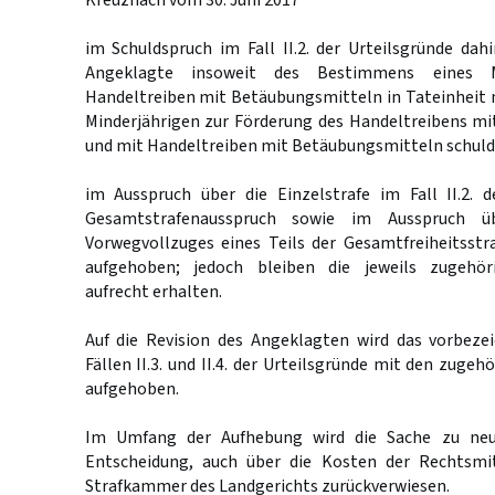
Kreuznach vom 30. Juni 2017
im Schuldspruch im Fall II.2. der Urteilsgründe dah
Angeklagte insoweit des Bestimmens eines M
Handeltreiben mit Betäubungsmitteln in Tateinheit
Minderjährigen zur Förderung des Handeltreibens m
und mit Handeltreiben mit Betäubungsmitteln schuldi
im Ausspruch über die Einzelstrafe im Fall II.2. d
Gesamtstrafenausspruch sowie im Ausspruch ü
Vorwegvollzuges eines Teils der Gesamtfreiheitsstr
aufgehoben; jedoch bleiben die jeweils zugehör
aufrecht erhalten.
Auf die Revision des Angeklagten wird das vorbezei
Fällen II.3. und II.4. der Urteilsgründe mit den zuge
aufgehoben.
Im Umfang der Aufhebung wird die Sache zu neu
Entscheidung, auch über die Kosten der Rechtsmit
Strafkammer des Landgerichts zurückverwiesen.