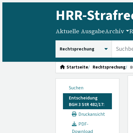
HRR
-Strafre
Aktuelle Ausgabe
Archiv
R
HRRS durchsuchen
Startseite
Rechtsprechung
B
Suchen
Entscheidung
BGH 3 StR 482/17:
Druckansicht
PDF-
Download