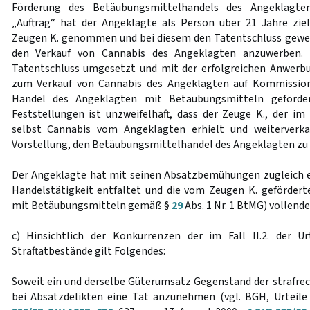
Förderung des Betäubungsmittelhandels des Angeklagten
„Auftrag“ hat der Angeklagte als Person über 21 Jahre ziel
Zeugen K. genommen und bei diesem den Tatentschluss gewec
den Verkauf von Cannabis des Angeklagten anzuwerben. 
Tatentschluss umgesetzt und mit der erfolgreichen Anwerbu
zum Verkauf von Cannabis des Angeklagten auf Kommissions
Handel des Angeklagten mit Betäubungsmitteln geförder
Feststellungen ist unzweifelhaft, dass der Zeuge K., der im F
selbst Cannabis vom Angeklagten erhielt und weiterverka
Vorstellung, den Betäubungsmittelhandel des Angeklagten zu f
Der Angeklagte hat mit seinen Absatzbemühungen zugleich e
Handelstätigkeit entfaltet und die vom Zeugen K. geförder
mit Betäubungsmitteln gemäß §
29
Abs. 1 Nr. 1 BtMG) vollende
c) Hinsichtlich der Konkurrenzen der im Fall II.2. der Ur
Straftatbestände gilt Folgendes:
Soweit ein und derselbe Güterumsatz Gegenstand der strafrech
bei Absatzdelikten eine Tat anzunehmen (vgl. BGH, Urteile