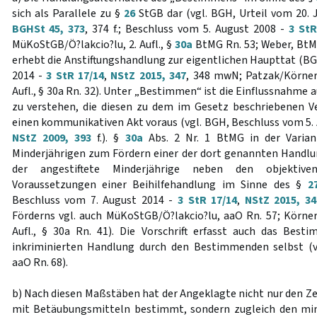
sich als Parallele zu §
26
StGB dar (vgl. BGH, Urteil vom 20. 
BGHSt 45, 373
, 374 f.; Beschluss vom 5. August 2008 -
3 StR
MüKoStGB/Ö?lakcio?lu, 2. Aufl., §
30a
BtMG Rn. 53; Weber, BtMG, 
erhebt die Anstiftungshandlung zur eigentlichen Haupttat (BG
2014 -
3 StR 17/14
,
NStZ 2015, 347
, 348 mwN; Patzak/Körner
Aufl., § 30a Rn. 32). Unter „Bestimmen“ ist die Einflussnahme 
zu verstehen, die diesen zu dem im Gesetz beschriebenen Ve
einen kommunikativen Akt voraus (vgl. BGH, Beschluss vom 5.
NStZ 2009, 393
f.). §
30a
Abs. 2 Nr. 1 BtMG in der Varia
Minderjährigen zum Fördern einer der dort genannten Handlun
der angestiftete Minderjährige neben den objektive
Voraussetzungen einer Beihilfehandlung im Sinne des §
2
Beschluss vom 7. August 2014 -
3 StR 17/14
,
NStZ 2015, 34
Förderns vgl. auch MüKoStGB/Ö?lakcio?lu, aaO Rn. 57; Körne
Aufl., § 30a Rn. 41). Die Vorschrift erfasst auch das Bes
inkriminierten Handlung durch den Bestimmenden selbst (v
aaO Rn. 68).
b) Nach diesen Maßstäben hat der Angeklagte nicht nur den Z
mit Betäubungsmitteln bestimmt, sondern zugleich den min