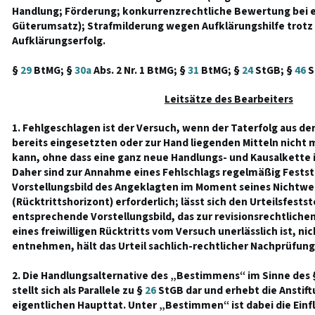
Handlung; Förderung; konkurrenzrechtliche Bewertung bei 
Güterumsatz); Strafmilderung wegen Aufklärungshilfe trot
Aufklärungserfolg.
§
29
BtMG; §
30a
Abs. 2 Nr. 1 BtMG; §
31
BtMG; §
24
StGB; §
46
S
Leitsätze des Bearbeiters
1. Fehlgeschlagen ist der Versuch, wenn der Taterfolg aus der
bereits eingesetzten oder zur Hand liegenden Mitteln nicht
kann, ohne dass eine ganz neue Handlungs- und Kausalkette i
Daher sind zur Annahme eines Fehlschlags regelmäßig Fests
Vorstellungsbild des Angeklagten im Moment seines Nichtwe
(Rücktrittshorizont) erforderlich; lässt sich den Urteilsfests
entsprechende Vorstellungsbild, das zur revisionsrechtliche
eines freiwilligen Rücktritts vom Versuch unerlässlich ist, ni
entnehmen, hält das Urteil sachlich-rechtlicher Nachprüfung
2. Die Handlungsalternative des „Bestimmens“ im Sinne des
stellt sich als Parallele zu §
26
StGB dar und erhebt die Anstif
eigentlichen Haupttat. Unter „Bestimmen“ ist dabei die Einf