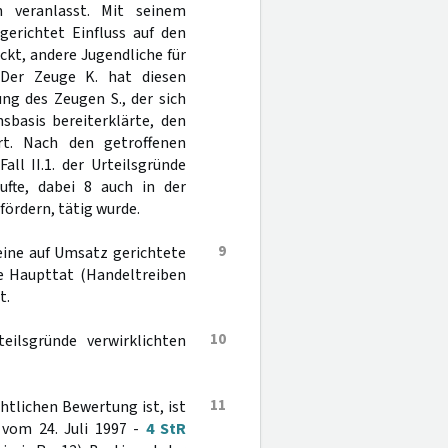
 veranlasst. Mit seinem
gerichtet Einfluss auf den
kt, andere Jugendliche für
Der Zeuge K. hat diesen
ng des Zeugen S., der sich
basis bereiterklärte, den
t. Nach den getroffenen
all II.1. der Urteilsgründe
ufte, dabei 8 auch in der
ördern, tätig wurde.
9
ine auf Umsatz gerichtete
te Haupttat (Handeltreiben
t.
10
teilsgründe verwirklichten
11
tlichen Bewertung ist, ist
 vom 24. Juli 1997 -
4 StR