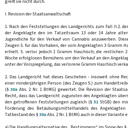
greift sie nicht durch.
I. Revision der Staatsanwaltschaft
1. Nach den Feststellungen des Landgerichts zum Fall II.2. de
der Angeklagte den im Tatzeitraum 13 oder 14 Jahre alte
Jugendliche für den Verkauf von Cannabis anzuwerben. Dies
Zeugen S. für das Vorhaben, der vom Angeklagten 3 Gramm H
erhielt. S. verlor jedoch 1 Gramm Haschisch; die restlichen
Woche erfolglosen Bemühens um den Verkauf an den Angeklag
unter der Vorspiegelung, das verlorene Gramm Haschisch verkauf
2. Das Landgericht hat dieses Geschehen - insoweit ohne Re
einer minderjährigen Person (des Zeugen S.) zum Handeltre
(§
30a
Abs. 2 Nr. 1 BtMG) gewertet. Die Revision der Staatsa
Recht, dass das Landgericht zugunsten des Angeklagten übers
den getroffenen Feststellungen zugleich (§
52
StGB) den min
Förderung des Betäubungsmittelhandels des Angeklagten
Tatbestand des §
30a
Abs. 2 Nr. 1 BtMG auch in dieser Variante e
a) Die Handlungsalternative des „Bestimmens“ im Sinne des §