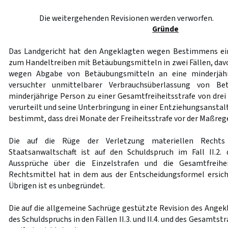
Die weitergehenden Revisionen werden verworfen.
Gründe
Das Landgericht hat den Angeklagten wegen Bestimmens ei
zum Handeltreiben mit Betäubungsmitteln in zwei Fällen, davo
wegen Abgabe von Betäubungsmitteln an eine minderjäh
versuchter unmittelbarer Verbrauchsüberlassung von Be
minderjährige Person zu einer Gesamtfreiheitsstrafe von dre
verurteilt und seine Unterbringung in einer Entziehungsansta
bestimmt, dass drei Monate der Freiheitsstrafe vor der Maßrege
Die auf die Rüge der Verletzung materiellen Rechts 
Staatsanwaltschaft ist auf den Schuldspruch im Fall II.2.
Aussprüche über die Einzelstrafen und die Gesamtfreihei
Rechtsmittel hat in dem aus der Entscheidungsformel ersic
Übrigen ist es unbegründet.
Die auf die allgemeine Sachrüge gestützte Revision des Angek
des Schuldspruchs in den Fällen II.3. und II.4. und des Gesamts