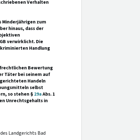
schriebenen Verhalten
es Minderjährigen zum
er hinaus, dass der
bjektiven
GB verwirklicht. Die
nkriminierten Handlung
afrechtlichen Bewertung
er Täter bei seinem auf
 gerichteten Handeln
bungsmitteln selbst
ern, so stehen §
29a
Abs. 1
gen Unrechtsgehalts in
l des Landgerichts Bad