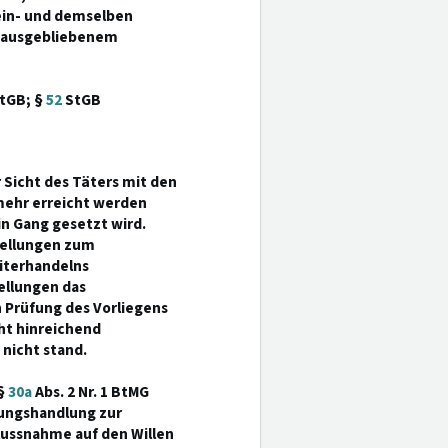
ein- und demselben
z ausgebliebenem
tGB; §
52
StGB
 Sicht des Täters mit den
 mehr erreicht werden
n Gang gesetzt wird.
tellungen zum
iterhandelns
tellungen das
n Prüfung des Vorliegens
cht hinreichend
 nicht stand.
 §
30a
Abs. 2 Nr. 1 BtMG
tungshandlung zur
lussnahme auf den Willen