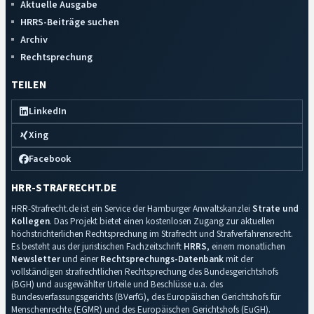
Aktuelle Ausgabe
HRRS-Beiträge suchen
Archiv
Rechtsprechung
TEILEN
LinkedIn
Xing
Facebook
HRR-STRAFRECHT.DE
HRR-Strafrecht.de ist ein Service der Hamburger Anwaltskanzlei
Strate und
Kollegen
. Das Projekt bietet einen kostenlosen Zugang zur aktuellen
höchstrichterlichen Rechtsprechung im Strafrecht und Strafverfahrensrecht.
Es besteht aus der juristischen Fachzeitschrift
HRRS
, einem monatlichen
Newsletter
und einer
Rechtsprechungs-Datenbank
mit der
vollständigen strafrechtlichen Rechtsprechung des Bundesgerichtshofs
(BGH) und ausgewählter Urteile und Beschlüsse u.a. des
Bundesverfassungsgerichts (BVerfG), des Europäischen Gerichtshofs für
Menschenrechte (EGMR) und des Europäischen Gerichtshofs (EuGH).