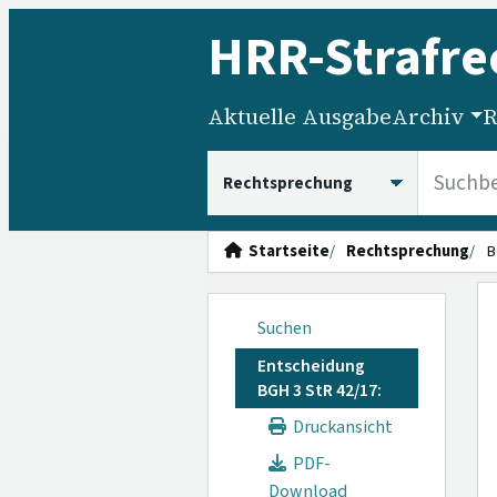
HRR
-Strafre
Aktuelle Ausgabe
Archiv
R
HRRS durchsuchen
Startseite
Rechtsprechung
B
Suchen
Entscheidung
BGH 3 StR 42/17:
Druckansicht
PDF-
Download