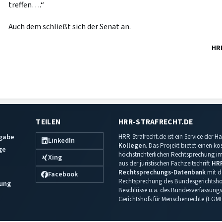
treffen….“
Auch dem schließt sich der Senat an.
HR
TEILEN
HRR-STRAFRECHT.DE
sgabe
HRR-Strafrecht.de ist ein Service der
LinkedIn
Kollegen
. Das Projekt bietet einen k
ge
höchstrichterlichen Rechtsprechung im 
Xing
aus der juristischen Fachzeitschrift
HR
Rechtsprechungs-Datenbank
mit de
Facebook
Rechtsprechung des Bundesgerichtshof
ung
Beschlüsse u.a. des Bundesverfassungs
Gerichtshofs für Menschenrechte (EGM