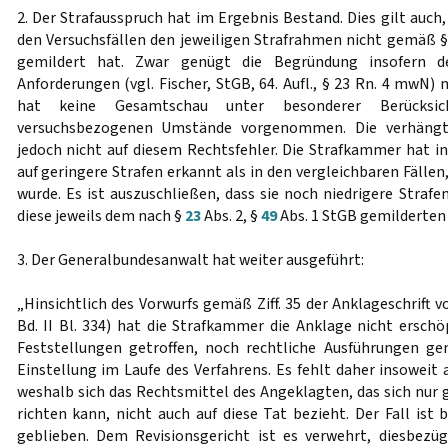
2. Der Strafausspruch hat im Ergebnis Bestand. Dies gilt auch
den Versuchsfällen den jeweiligen Strafrahmen nicht gemäß 
gemildert hat. Zwar genügt die Begründung insofern d
Anforderungen (vgl. Fischer, StGB, 64. Aufl., § 23 Rn. 4 mwN) 
hat keine Gesamtschau unter besonderer Berücksic
versuchsbezogenen Umstände vorgenommen. Die verhängte
jedoch nicht auf diesem Rechtsfehler. Die Strafkammer hat in
auf geringere Strafen erkannt als in den vergleichbaren Fällen
wurde. Es ist auszuschließen, dass sie noch niedrigere Strafe
diese jeweils dem nach §
23
Abs. 2, §
49
Abs. 1 StGB gemilderte
3. Der Generalbundesanwalt hat weiter ausgeführt:
„Hinsichtlich des Vorwurfs gemäß Ziff. 35 der Anklageschrift
Bd. II Bl. 334) hat die Strafkammer die Anklage nicht erschö
Feststellungen getroffen, noch rechtliche Ausführungen ge
Einstellung im Laufe des Verfahrens. Es fehlt daher insoweit
weshalb sich das Rechtsmittel des Angeklagten, das sich nur 
richten kann, nicht auch auf diese Tat bezieht. Der Fall ist
geblieben. Dem Revisionsgericht ist es verwehrt, diesbezü