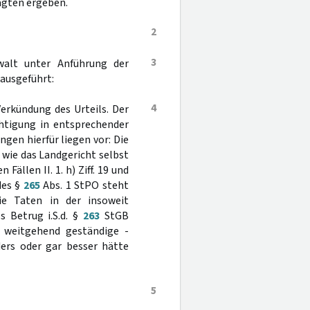
agten ergeben.
2
3
walt unter Anführung der
ausgeführt:
4
erkündung des Urteils. Der
htigung in entsprechender
gen hierfür liegen vor: Die
 wie das Landgericht selbst
ällen II. 1. h) Ziff. 19 und
des §
265
Abs. 1 StPO steht
ie Taten in der insoweit
 Betrug i.S.d. §
263
StGB
- weitgehend geständige -
ers oder gar besser hätte
5