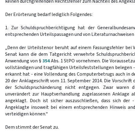
keinen durchgreifenden Rechtsfehler zum Nachteil des Angekl
Der Erörterung bedarf lediglich Folgendes:
1. Zur Schuldspruchberichtigung hat der Generalbundesan
entsprechenden Urteilspassagen und von Literaturnachweisen 
„Denn der Urteilstenor beruht auf einem Fassungsfehler bei V
Senat kann die dem Tatgericht verwehrte Schuldspruchberic
Anwendung von §
354
Abs. 1 StPO vornehmen. Die Voraussetzun
vollständigen und tragfähigen Urteilsfeststellungen belegen -
erkannt hat - eine Vollendung des Computerbetrugs auch in den F
20 der Anklageschrift vom 11. September 2014. Die Vorschrift 
der Schuldspruchänderung nicht entgegen. Zwar waren d
unverändert zur Hauptverhandlung zugelassenen Anklage als
angeklagt. Doch ist sicher auszuschließen, dass sich der 
Angeklagte insoweit bei einem entsprechenden Hinweis and
verteidigen können.“
Dem stimmt der Senat zu.