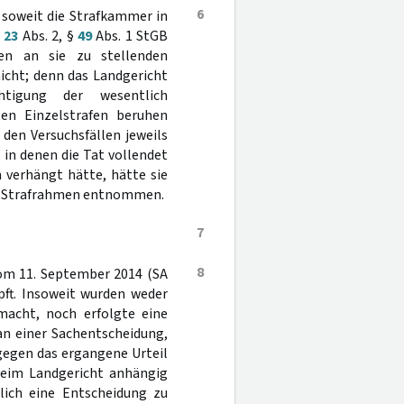
6
, soweit die Strafkammer in
§
23
Abs. 2, §
49
Abs. 1 StGB
en an sie zu stellenden
nicht; denn das Landgericht
htigung der wesentlich
n Einzelstrafen beruhen
 den Versuchsfällen jeweils
, in denen die Tat vollendet
n verhängt hätte, hätte sie
n Strafrahmen entnommen.
7
8
 vom 11. September 2014 (SA
pft. Insoweit wurden weder
macht, noch erfolgte eine
 an einer Sachentscheidung,
gegen das ergangene Urteil
 beim Landgericht anhängig
glich eine Entscheidung zu