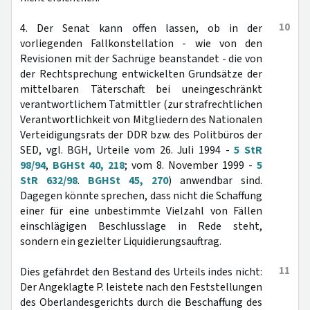
10
4. Der Senat kann offen lassen, ob in der
vorliegenden Fallkonstellation - wie von den
Revisionen mit der Sachrüge beanstandet - die von
der Rechtsprechung entwickelten Grundsätze der
mittelbaren Täterschaft bei uneingeschränkt
verantwortlichem Tatmittler (zur strafrechtlichen
Verantwortlichkeit von Mitgliedern des Nationalen
Verteidigungsrats der DDR bzw. des Politbüros der
SED, vgl. BGH, Urteile vom 26. Juli 1994 -
5 StR
98/94
,
BGHSt 40, 218
; vom 8. November 1999 -
5
StR 632/98
.
BGHSt 45, 270
) anwendbar sind.
Dagegen könnte sprechen, dass nicht die Schaffung
einer für eine unbestimmte Vielzahl von Fällen
einschlägigen Beschlusslage in Rede steht,
sondern ein gezielter Liquidierungsauftrag.
11
Dies gefährdet den Bestand des Urteils indes nicht:
Der Angeklagte P. leistete nach den Feststellungen
des Oberlandesgerichts durch die Beschaffung des