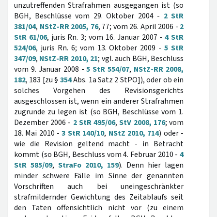
unzutreffenden Strafrahmen ausgegangen ist (so
BGH, Beschlüsse vom 29. Oktober 2004 -
2 StR
381/04
,
NStZ-RR 2005, 76
, 77; vom 26. April 2006 -
2
StR 61/06
, juris Rn. 3; vom 16. Januar 2007 -
4 StR
524/06
, juris Rn. 6; vom 13. Oktober 2009 -
5 StR
347/09
,
NStZ-RR 2010, 21
; vgl. auch BGH, Beschluss
vom 9. Januar 2008 -
5 StR 554/07
,
NStZ-RR 2008,
182
, 183 [zu §
354
Abs. 1a Satz 2 StPO]), oder ob ein
solches Vorgehen des Revisionsgerichts
ausgeschlossen ist, wenn ein anderer Strafrahmen
zugrunde zu legen ist (so BGH, Beschlüsse vom 1.
Dezember 2006 -
2 StR 495/06
,
StV 2008, 176
; vom
18. Mai 2010 -
3 StR 140/10
,
NStZ 2010, 714
) oder -
wie die Revision geltend macht - in Betracht
kommt (so BGH, Beschluss vom 4. Februar 2010 -
4
StR 585/09
,
StraFo 2010, 159
). Denn hier lagen
minder schwere Fälle im Sinne der genannten
Vorschriften auch bei uneingeschränkter
strafmildernder Gewichtung des Zeitablaufs seit
den Taten offensichtlich nicht vor (zu einem