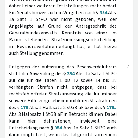
daher keiner weiteren Feststellungen mehr bedarf.
Ein Senatshinweis auf ein Vorgehen nach §
354
Abs.
1a Satz 1 StPO war nicht geboten, weil der
Angeklagte auf Grund der Antragsschrift des
Generalbundesanwalts Kenntnis von einer im
Raum stehenden Strafzumessungsentscheidung
im Revisionsverfahren erlangt hat; er hat hierzu
auch Stellung genommen.
7
Entgegen der Auffassung des Beschwerdeführers
steht der Anwendung des §
354
Abs. 1a Satz 1 StPO
auf die für die Taten 1 bis 12 sowie 14 bis 18
verhängten Strafen nicht entgegen, dass bei
rechtsfehlerfreier Strafzumessung die für minder
schwere Fälle vorgesehenen milderen Strafrahmen
des §
176
Abs. 1 Halbsatz 2 StGB aF bzw. des §
176a
Abs. 3 Halbsatz 1 StGB aF in Betracht kämen. Dabei
kann hier dahinstehen, inwieweit eine
Entscheidung nach §
354
Abs. 1a Satz 1 StPO auch
dann möglich ist, wenn das Tatgericht von einem