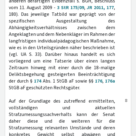
anderen derartigen Evidenzfall s. BGH, Beschluss
vom 11. August 2009 -
3 StR 175/09
,
JR 2011, 177
,
180). Das jeweilige Tatbild war geprägt von der
spezifischen Ausgestaltung des
Abhängigkeitsverhältnisses zwischen dem
Angeklagten und dem Nebenkläger im Rahmen der
langfristigen individualpädagogischen Maßnahme,
wie es in den Urteilsgründen näher beschrieben ist
(vgl. UA S. 33). Darüber hinaus handelt es sich
vorliegend um eine Tatserie über einen langen
Zeitraum hinweg mit einer durch die 18-malige
Deliktsbegehung gesteigerten Beeinträchtigung
der durch §
174
Abs. 1 StGB aF sowie §§
176
,
176a
StGB aF geschützten Rechtsgüter.
8
Auf der Grundlage des zutreffend ermittelten,
vollständigen und aktuellen
Strafzumessungssachverhalts kann der Senat
daher diese und die weiteren für die
Strafzumessung relevanten Umstände und deren
konkretes Gewicht selbst abwägen und