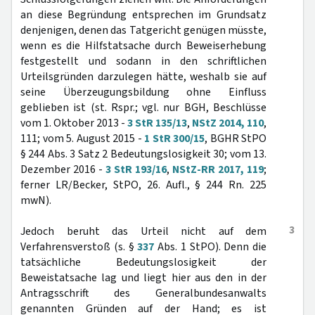
an diese Begründung entsprechen im Grundsatz
denjenigen, denen das Tatgericht genügen müsste,
wenn es die Hilfstatsache durch Beweiserhebung
festgestellt und sodann in den schriftlichen
Urteilsgründen darzulegen hätte, weshalb sie auf
seine Überzeugungsbildung ohne Einfluss
geblieben ist (st. Rspr.; vgl. nur BGH, Beschlüsse
vom 1. Oktober 2013 -
3 StR 135/13
,
NStZ 2014, 110
,
111; vom 5. August 2015 -
1 StR 300/15
, BGHR StPO
§ 244 Abs. 3 Satz 2 Bedeutungslosigkeit 30; vom 13.
Dezember 2016 -
3 StR 193/16
,
NStZ-RR 2017, 119
;
ferner LR/Becker, StPO, 26. Aufl., § 244 Rn. 225
mwN).
3
Jedoch beruht das Urteil nicht auf dem
Verfahrensverstoß (s. §
337
Abs. 1 StPO). Denn die
tatsächliche Bedeutungslosigkeit der
Beweistatsache lag und liegt hier aus den in der
Antragsschrift des Generalbundesanwalts
genannten Gründen auf der Hand; es ist