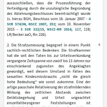
auszuschließen, dass die Prozessführung der
Verteidigung durch die unzulängliche Begründung
des Ablehnungsbeschlusses beeinträchtigt wurde
(s. hierzu BGH, Beschluss vom 16. Januar 2007 -
4
StR 574/06
,
NStZ 2007, 352
; vom 10. November
2015 -
3 StR 322/15
,
NStZ-RR 2016, 117
, 118;
LR/Becker aaO, Rn. 226).
4
2. Die Strafzumessung begegnet in einem Punkt
sachlich-rechtlichen Bedenken: Die Strafkammer
hat die seit den Taten bis zur Urteilsverkündung
vergangene Zeitspanne von zwölf bis 13 Jahren nur
einschränkend zugunsten des Angeklagten
gewürdigt, weil diesem Umstand in Fällen des
sexuellen Kindesmissbrauchs „nicht die gleich
hohe Bedeutung“ wie sonst zukomme. Eine der
artige pauschale Relativierung der strafmildernden
Wirkung des zeitlichen Abstands zwischen
Deliktsbegehung und Urteil ungeachtet
einzelfallbezogener Feststellungen ist