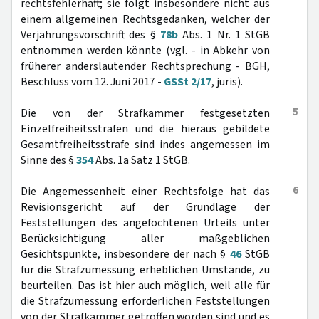
rechtsfehlerhaft; sie folgt insbesondere nicht aus
einem allgemeinen Rechtsgedanken, welcher der
Verjährungsvorschrift des §
78b
Abs. 1 Nr. 1 StGB
entnommen werden könnte (vgl. - in Abkehr von
früherer anderslautender Rechtsprechung - BGH,
Beschluss vom 12. Juni 2017 -
GSSt 2/17
, juris).
5
Die von der Strafkammer festgesetzten
Einzelfreiheitsstrafen und die hieraus gebildete
Gesamtfreiheitsstrafe sind indes angemessen im
Sinne des §
354
Abs. 1a Satz 1 StGB.
6
Die Angemessenheit einer Rechtsfolge hat das
Revisionsgericht auf der Grundlage der
Feststellungen des angefochtenen Urteils unter
Berücksichtigung aller maßgeblichen
Gesichtspunkte, insbesondere der nach §
46
StGB
für die Strafzumessung erheblichen Umstände, zu
beurteilen. Das ist hier auch möglich, weil alle für
die Strafzumessung erforderlichen Feststellungen
von der Strafkammer getroffen worden sind und es