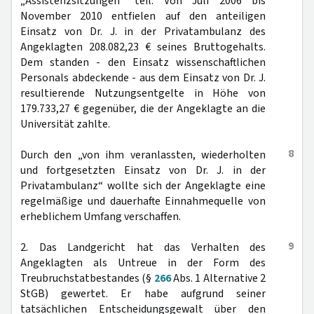
„Assistenzsitzungen“ teil. Von Juli 2006 bis
November 2010 entfielen auf den anteiligen
Einsatz von Dr. J. in der Privatambulanz des
Angeklagten 208.082,23 € seines Bruttogehalts.
Dem standen - den Einsatz wissenschaftlichen
Personals abdeckende - aus dem Einsatz von Dr. J.
resultierende Nutzungsentgelte in Höhe von
179.733,27 € gegenüber, die der Angeklagte an die
Universität zahlte.
8
Durch den „von ihm veranlassten, wiederholten
und fortgesetzten Einsatz von Dr. J. in der
Privatambulanz“ wollte sich der Angeklagte eine
regelmäßige und dauerhafte Einnahmequelle von
erheblichem Umfang verschaffen.
9
2. Das Landgericht hat das Verhalten des
Angeklagten als Untreue in der Form des
Treubruchstatbestandes (§
266
Abs. 1 Alternative 2
StGB) gewertet. Er habe aufgrund seiner
tatsächlichen Entscheidungsgewalt über den