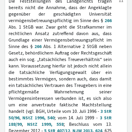
11
Die Feststellungen des Landgerichts tragen
bereits nicht die Annahme, dass der Angeklagte
gegenüber der geschädigten Universität
vermögensbetreuungspflichtig im Sinne des §
266
Abs. 1 StGB war. Zwar geht die Strafkammer im
rechtlichen Ansatz zutreffend davon aus, dass
Grundlage einer Vermögensbetreuungspflicht im
Sinne des §
266
Abs. 1 Alternative 2 StGB neben
Gesetz, behördlichem Auftrag oder Rechtsgeschäft
auch ein sog. „tatsächliches Treueverhältnis“ sein
kann. Voraussetzung hierfür ist jedoch nicht allein
die tatsächliche Verfügungsgewalt über ein
bestimmtes Vermögen, sondern auch, dass damit
ein tatsächliches Vertrauen des Treugebers in eine
pflichtgemäße Wahrnehmung seiner
Vermögensinteressen verbunden ist, es sich also
um eine anvertraute faktische Machtstellung
handelt (vgl. BGH, Urteile vom 10. Juli 1996 -
3 StR
50/96
,
NStZ 1996, 540
; vom 14. Juli 1999 -
3 StR
188/99
,
NStZ 1999, 558
; Beschluss vom 13.
Dezember 2012 -
5 StR 407/12
,
NJW 2013, 624
, 625