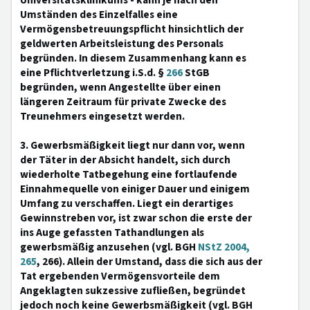
Universitätsklinikums - kann je nach den
Umständen des Einzelfalles eine
Vermögensbetreuungspflicht hinsichtlich der
geldwerten Arbeitsleistung des Personals
begründen. In diesem Zusammenhang kann es
eine Pflichtverletzung i.S.d. §
266
StGB
begründen, wenn Angestellte über einen
längeren Zeitraum für private Zwecke des
Treunehmers eingesetzt werden.
3. Gewerbsmäßigkeit liegt nur dann vor, wenn
der Täter in der Absicht handelt, sich durch
wiederholte Tatbegehung eine fortlaufende
Einnahmequelle von einiger Dauer und einigem
Umfang zu verschaffen. Liegt ein derartiges
Gewinnstreben vor, ist zwar schon die erste der
ins Auge gefassten Tathandlungen als
gewerbsmäßig anzusehen (vgl. BGH
NStZ 2004,
265
, 266). Allein der Umstand, dass die sich aus der
Tat ergebenden Vermögensvorteile dem
Angeklagten sukzessive zufließen, begründet
jedoch noch keine Gewerbsmäßigkeit (vgl. BGH