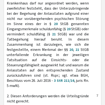
Krankenhaus darf nur angeordnet werden, wenn
zweifelsfrei feststeht, dass der Unterzubringende
bei der Begehung der Anlasstaten aufgrund einer
nicht nur vorübergehenden psychischen Störung
im Sinne eines der in §
20
StGB genannten
Eingangsmerkmale schuldunfähig (§
20
StGB) oder
vermindert schuldfähig (§
21
StGB) war und die
Tatbegehung hierauf beruht. In diesem
Zusammenhang ist darzulegen, wie sich die
festgestellte, einem Merkmal der §§
20
,
21
StGB
unterfallende Erkrankung in der jeweiligen
Tatsituation auf die Einsichts- oder die
Steuerungsfähigkeit ausgewirkt hat und warum die
Anlasstaten auf den entsprechenden Zustand
zurückzuführen sind (st. Rspr.; vgl. etwa BGH,
Beschluss vom 26. Juli 2016 -
3 StR 211/16
, juris Rn.
5 mwN).
7
2. Diesen Anforderungen werden die Urteilsgründe
nicht gerecht.