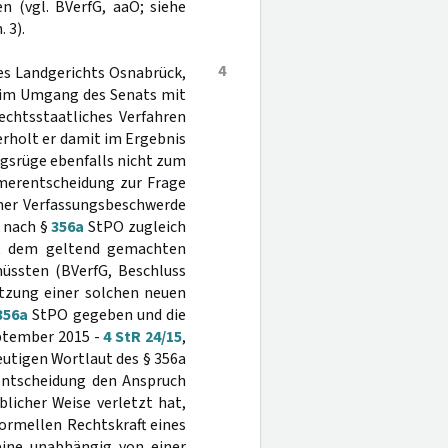
n (vgl. BVerfG, aaO; siehe
. 3).
4
des Landgerichts Osnabrück,
nd im Umgang des Senats mit
echtsstaatliches Verfahren
derholt er damit im Ergebnis
ngsrüge ebenfalls nicht zum
mmerentscheidung zur Frage
iner Verfassungsbeschwerde
g nach §
356a
StPO zugleich
mit dem geltend gemachten
ssten (BVerfG, Beschluss
etzung einer solchen neuen
356a
StPO gegeben und die
eptember 2015 -
4 StR 24/15
,
eutigen Wortlaut des § 356a
sentscheidung den Anspruch
blicher Weise verletzt hat,
 formellen Rechtskraft eines
eine unabhängig von einer