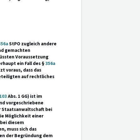
356a
StPO zugleich andere
end gemachten
üssten Voraussetzung
rhaupt ein Fall des §
356a
t voraus, dass das
teiligten auf rechtliches
103
Abs. 1 GG) ist im
end vorgeschriebene
 Staatsanwaltschaft bei
ie Möglichkeit einer
 bei diesem
n, muss sich das
eilen der Begründung dem