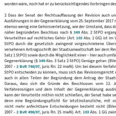
worden wäre, noch hat er zu berücksichtigendes Vorbringen de
2 Dass der Senat der Rechtsauffassung der Revision auch un
Ausführungen in der Gegenerklärung vom 25. September 2017 ni
ebenso wenig eine Gehörsverletzung, wie der Umstand, dass di
näher begründeten Beschluss nach §
349
Abs. 2 StPO ergang
Verurteilten auf rechtliches Gehör (Art.
103
Abs. 1 GG) ist im
StPO durch die gesetzlich zwingend vorgeschriebene Über
versehenen Antragsschrift der Staatsanwaltschaft bei dem Re
Satz 1 StPO) sowie durch die Möglichkeit einer - hier auch u
Gegenerklärung (§
349
Abs. 3 Satz 2 StPO) Genüge getan (BVer
2007 -
2 BvR 746/07
, juris Rn. 22 mwN). Um bei diesem Verfa
StPO entscheiden zu können, muss sich das Revisionsgericht n
auch in allen Teilen der Begründung dem Antrag der Staats
Daraus, dass sich die Gründe des Beschlusses vom 12. J
Verfahrensrügen und dem Inhalt der Gegenerklärung ausdrü
kann der Verurteilte mithin nicht schließen, der Senat habe 
denn eine Begründungspflicht für letztinstanzliche, mit o
nicht mehr anfechtbare Entscheidungen besteht nicht (BVer
2007 -
2 BvR 496/07
, juris Rn. 15 mwN). Art.
103
Abs. 1 GG zwin