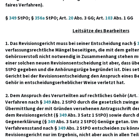
faires Verfahren).
§
349
StPO; §
356a
StPO; Art.
20
Abs. 3 GG; Art.
103
Abs. 1 GG
Leitsätze des Bearbeiters
1. Das Revisionsgericht muss bei seiner Entscheidung nach §
verfassungsrechtliche Mängel beseitigen, die mit dem gelt
Gehörsverstoß nicht notwendig in Zusammenhang stehen m
einer solchen neuen Revisionsentscheidung ist aber, dass übe
StPO gegeben und die Anhörungsrüge begründet ist. Dies setz
Gericht bei der Revisionsentscheidung den Anspruch eines Be
Gehör in entscheidungserheblicher Weise verletzt hat.
2. Dem Anspruch des Verurteilten auf rechtliches Gehör (Art.
Verfahren nach §
349
Abs. 2 StPO durch die gesetzlich zwing
Übermittlung der mit Gründen versehenen Antragsschrift der
dem Revisionsgericht (§
349
Abs. 3 Satz 1 StPO) sowie durch d
Gegenerklärung (§
349
Abs. 3 Satz 2 StPO) Genüge getan. Um
Verfahrensstand nach §
349
Abs. 2 StPO entscheiden zu könne
Revisionsgericht nur im Ergebnis, nicht aber auch in allen T