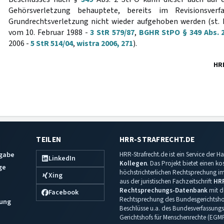
Gehörsverletzung behauptete, bereits im Revisionsver
Grundrechtsverletzung nicht wieder aufgehoben werden (st. R
vom 10. Februar 1988 -
3 StR 579/87
,
BGHR StPO § 349 Abs. 
2006 -
5 StR 514/04
,
wistra 2006, 271
).
HR
TEILEN
HRR-STRAFRECHT.DE
sgabe
HRR-Strafrecht.de ist ein Service der
LinkedIn
Kollegen
. Das Projekt bietet einen k
ge
höchstrichterlichen Rechtsprechung im 
Xing
aus der juristischen Fachzeitschrift
HR
Rechtsprechungs-Datenbank
mit de
Facebook
Rechtsprechung des Bundesgerichtshof
ung
Beschlüsse u.a. des Bundesverfassungs
Gerichtshofs für Menschenrechte (EGM