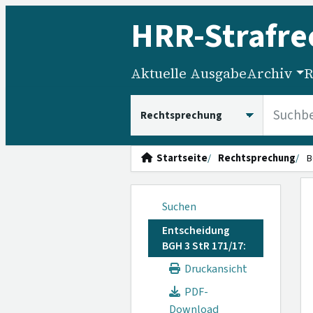
HRR
-Strafre
Aktuelle Ausgabe
Archiv
R
HRRS durchsuchen
Startseite
Rechtsprechung
B
Suchen
Entscheidung
BGH 3 StR 171/17:
Druckansicht
PDF-
Download