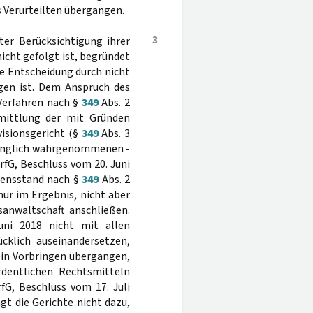
s Verurteilten übergangen.
3
ter Berücksichtigung ihrer
cht gefolgt ist, begründet
e Entscheidung durch nicht
en ist. Dem Anspruch des
 Verfahren nach §
349
Abs. 2
mittlung der mit Gründen
visionsgericht (§
349
Abs. 3
mfänglich wahrgenommenen -
fG, Beschluss vom 20. Juni
hrensstand nach §
349
Abs. 2
ur im Ergebnis, nicht aber
anwaltschaft anschließen.
uni 2018 nicht mit allen
cklich auseinandersetzen,
sein Vorbringen übergangen,
rdentlichen Rechtsmitteln
fG, Beschluss vom 17. Juli
gt die Gerichte nicht dazu,