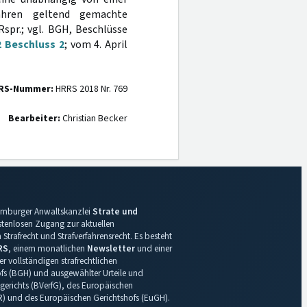
fahren geltend gemachte
spr.; vgl. BGH, Beschlüsse
2 Beschluss 2
; vom 4. April
RS-Nummer:
HRRS 2018 Nr. 769
Bearbeiter:
Christian Becker
 Hamburger Anwaltskanzlei
Strate und
ostenlosen Zugang zur aktuellen
Strafrecht und Strafverfahrensrecht. Es besteht
RS
, einem monatlichen
Newsletter
und einer
r vollständigen strafrechtlichen
s (BGH) und ausgewählter Urteile und
gerichts (BVerfG), des Europäischen
R) und des Europäischen Gerichtshofs (EuGH).