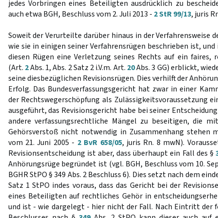
jedes Vorbringen eines Beteiligten ausdrücklich zu bescheide
auch etwa BGH, Beschluss vom 2. Juli 2013 -
2 StR 99/13
, juris Rn
Soweit der Verurteilte darüber hinaus in der Verfahrensweise 
wie sie in einigen seiner Verfahrensrügen beschrieben ist, u
diesen Rügen eine Verletzung seines Rechts auf ein faires, r
(Art.
2
Abs. 1, Abs. 2 Satz 2 i.V.m. Art.
20
Abs. 3 GG) erblickt, wie
seine diesbezüglichen Revisionsrügen. Dies verhilft der Anhöru
Erfolg. Das Bundesverfassungsgericht hat zwar in einer Ka
der Rechtswegerschöpfung als Zulässigkeitsvoraussetzung e
ausgeführt, das Revisionsgericht habe bei seiner Entscheidun
andere verfassungsrechtliche Mängel zu beseitigen, die 
Gehörsverstoß nicht notwendig in Zusammenhang stehen mü
vom 21. Juni 2005 -
2 BvR 658/05
, juris Rn. 8 mwN). Vorauss
Revisionsentscheidung ist aber, dass überhaupt ein Fall des §
Anhörungsrüge begründet ist (vgl. BGH, Beschluss vom 10. S
BGHR StPO § 349 Abs. 2 Beschluss 6). Dies setzt nach dem eind
Satz 1 StPO indes voraus, dass das Gericht bei der Revision
eines Beteiligten auf rechtliches Gehör in entscheidungserhe
und ist - wie dargelegt - hier nicht der Fall. Nach Eintritt der
Beschlusses nach §
349
Abs. 2 StPO kann dieser auch auf 