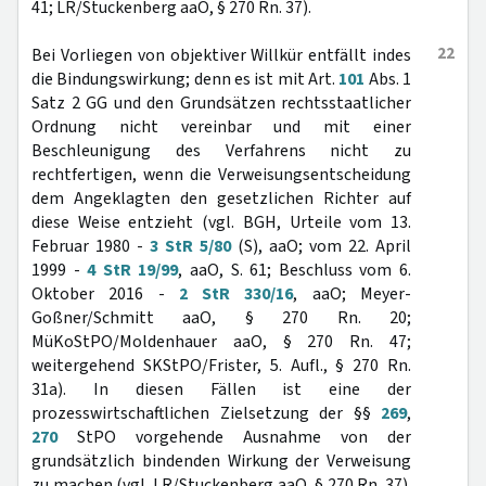
41; LR/Stuckenberg aaO, § 270 Rn. 37).
22
Bei Vorliegen von objektiver Willkür entfällt indes
die Bindungswirkung; denn es ist mit Art.
101
Abs. 1
Satz 2 GG und den Grundsätzen rechtsstaatlicher
Ordnung nicht vereinbar und mit einer
Beschleunigung des Verfahrens nicht zu
rechtfertigen, wenn die Verweisungsentscheidung
dem Angeklagten den gesetzlichen Richter auf
diese Weise entzieht (vgl. BGH, Urteile vom 13.
Februar 1980 -
3 StR 5/80
(S), aaO; vom 22. April
1999 -
4 StR 19/99
, aaO, S. 61; Beschluss vom 6.
Oktober 2016 -
2 StR 330/16
, aaO; Meyer-
Goßner/Schmitt aaO, § 270 Rn. 20;
MüKoStPO/Moldenhauer aaO, § 270 Rn. 47;
weitergehend SKStPO/Frister, 5. Aufl., § 270 Rn.
31a). In diesen Fällen ist eine der
prozesswirtschaftlichen Zielsetzung der §§
269
,
270
StPO vorgehende Ausnahme von der
grundsätzlich bindenden Wirkung der Verweisung
zu machen (vgl. LR/Stuckenberg aaO, § 270 Rn. 37).