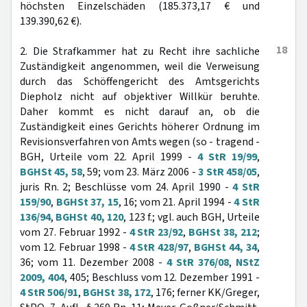
höchsten Einzelschäden (185.373,17 € und
139.390,62 €).
18
2. Die Strafkammer hat zu Recht ihre sachliche
Zuständigkeit angenommen, weil die Verweisung
durch das Schöffengericht des Amtsgerichts
Diepholz nicht auf objektiver Willkür beruhte.
Daher kommt es nicht darauf an, ob die
Zuständigkeit eines Gerichts höherer Ordnung im
Revisionsverfahren von Amts wegen (so - tragend -
BGH, Urteile vom 22. April 1999 -
4 StR 19/99
,
BGHSt 45, 58
, 59; vom 23. März 2006 -
3 StR 458/05
,
juris Rn. 2; Beschlüsse vom 24. April 1990 -
4 StR
159/90
,
BGHSt 37, 15
, 16; vom 21. April 1994 -
4 StR
136/94
,
BGHSt 40, 120
, 123 f.; vgl. auch BGH, Urteile
vom 27. Februar 1992 -
4 StR 23/92
,
BGHSt 38, 212
;
vom 12. Februar 1998 -
4 StR 428/97
,
BGHSt 44, 34
,
36; vom 11. Dezember 2008 -
4 StR 376/08
,
NStZ
2009, 404
, 405; Beschluss vom 12. Dezember 1991 -
4 StR 506/91
,
BGHSt 38, 172
, 176; ferner KK/Greger,