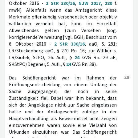
Oktober 2016 -
2 StR 330/16
,
NJW 2017, 280
f.
mwN). Allenfalls wenn das Amtsgericht diese
Merkmale offenkundig versehentlich oder objektiv
willkürlich verneint hat, kann im Einzelfall
Abweichendes gelten (zum Versehen [sog.
korrigierende Verweisung] vgl. BGH, Beschluss vom
6. Oktober 2016 -
2 StR 330/16
, aaO, S. 281;
LR/Stuckenberg aaO, § 270 Rn. 16; zur Willkür s.
LR/Siolek, StPO, 26. Aufl., §
24
GVG Rn. 29 aE;
SKStPO/Degener, 5. Aufl., §
24
GVG Rn. 38).
28
Das Schöffengericht war im Rahmen der
Eröffnungsentscheidung von einem Umfang der
Sache ausgegangen, der noch in seine
Zuständigkeit fiel. Dabei war ihm bekannt, dass
sich der Angeklagte nicht zur Sache eingelassen
hatte und der Anklageschrift zufolge in der
Hauptverhandlung als Beweismittel acht Zeugen
einzuvernehmen waren sowie eine Vielzahl von
Urkunden einzuführen war. Das Schöffengericht