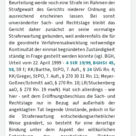
Beurteilung werde noch eine Strafe im Rahmen der
Strafgewalt des Gerichts niederer Ordnung als
ausreichend erscheinen lassen. Bei sonst
unveränderter Sach- und Rechtslage bleibt das
Gericht daher zunächst an seine vormalige
Straferwartung gebunden, weil anderenfalls die für
die geordnete Verfahrensabwicklung notwendige
Kontinuität der einmal begründeten Zuständigkeit
ständig in Frage gestellt werden könnte (vgl. BGH,
Urteil vom 22. April 1999 -
4 StR 19/99
,
BGHSt 45,
58
, 59 f.; KK/Barthe, StPO, 7. Aufl., §
24
GVG Rn. 4;
KK/Greger, StPO, 7. Aufl., § 270 30 31 Rn. 11; Meyer-
Goßner/Schmitt aaO, § 270 Rn. 10; LR/Stuckenberg
aaO, § 270 Rn. 19 mwN). Hat sich allerdings - wie
hier - seit dem Eröffnungsbeschluss die Sach- und
Rechtslage nur in Bezug auf außerhalb der
angeklagten Tat liegende Umstände, jedoch in für
die Straferwartung entscheidungserheblicher
Weise geändert, so besteht für eine derartige
Bindung unter dem Aspekt der willkürlichen