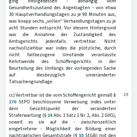
ging infolgedessen - abhängig vom
Gesundheitszustand des Angeklagten - von etwa
30 Hauptverhandlungstagen zu je 90 Minuten aus,
was knapp sechs „vollen“ Verhandlungstagen zu je
acht Stunden entspricht. Vor diesem Hintergrund
war die Annahme der Zuständigkeit des
Amtsgerichts jedenfalls vertretbar. Nicht
nachvollziehbar war indes die plötzliche, durch
nicht fallbezogene Umstände veranlasste
Kehrtwende des Schöffengerichts in der
Beurteilung des Umfangs der vorliegenden Sache
auf diesbezüglich unveränderter
Tatsachengrundlage.
29
cc) Vertretbar ist die vom Schöffengericht gemäß §
270
StPO beschlossene Verweisung indes unter
dem Gesichtspunkt der veränderten
Straferwartung (§
24
Abs. 1 Satz 1 Nr. 2, Abs. 2 GVG),
soweit es sie auf die - zwischenzeitlich
eingetretene - Möglichkeit der Bildung einer
nachträglichen Gesamtstrafe (§
55
StGB) mit den