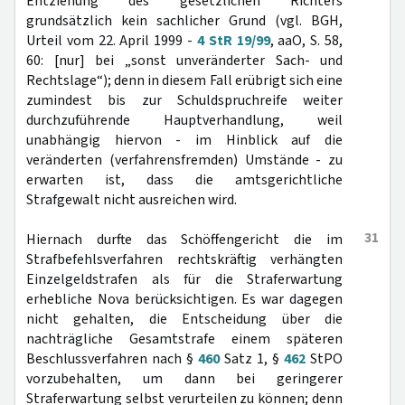
Entziehung des gesetzlichen Richters
grundsätzlich kein sachlicher Grund (vgl. BGH,
Urteil vom 22. April 1999 -
4 StR 19/99
, aaO, S. 58,
60: [nur] bei „sonst unveränderter Sach- und
Rechtslage“); denn in diesem Fall erübrigt sich eine
zumindest bis zur Schuldspruchreife weiter
durchzuführende Hauptverhandlung, weil
unabhängig hiervon - im Hinblick auf die
veränderten (verfahrensfremden) Umstände - zu
erwarten ist, dass die amtsgerichtliche
Strafgewalt nicht ausreichen wird.
31
Hiernach durfte das Schöffengericht die im
Strafbefehlsverfahren rechtskräftig verhängten
Einzelgeldstrafen als für die Straferwartung
erhebliche Nova berücksichtigen. Es war dagegen
nicht gehalten, die Entscheidung über die
nachträgliche Gesamtstrafe einem späteren
Beschlussverfahren nach §
460
Satz 1, §
462
StPO
vorzubehalten, um dann bei geringerer
Straferwartung selbst verurteilen zu können; denn