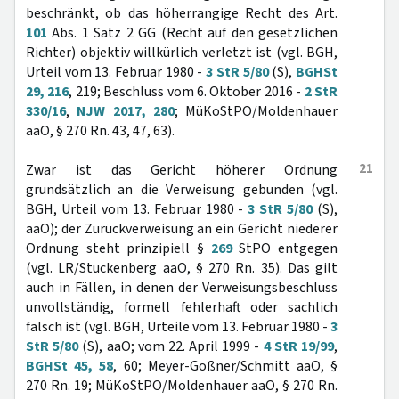
beschränkt, ob das höherrangige Recht des Art.
101
Abs. 1 Satz 2 GG (Recht auf den gesetzlichen
Richter) objektiv willkürlich verletzt ist (vgl. BGH,
Urteil vom 13. Februar 1980 -
3 StR 5/80
(S),
BGHSt
29, 216
, 219; Beschluss vom 6. Oktober 2016 -
2 StR
330/16
,
NJW 2017, 280
; MüKoStPO/Moldenhauer
aaO, § 270 Rn. 43, 47, 63).
21
Zwar ist das Gericht höherer Ordnung
grundsätzlich an die Verweisung gebunden (vgl.
BGH, Urteil vom 13. Februar 1980 -
3 StR 5/80
(S),
aaO); der Zurückverweisung an ein Gericht niederer
Ordnung steht prinzipiell §
269
StPO entgegen
(vgl. LR/Stuckenberg aaO, § 270 Rn. 35). Das gilt
auch in Fällen, in denen der Verweisungsbeschluss
unvollständig, formell fehlerhaft oder sachlich
falsch ist (vgl. BGH, Urteile vom 13. Februar 1980 -
3
StR 5/80
(S), aaO; vom 22. April 1999 -
4 StR 19/99
,
BGHSt 45, 58
, 60; Meyer-Goßner/Schmitt aaO, §
270 Rn. 19; MüKoStPO/Moldenhauer aaO, § 270 Rn.