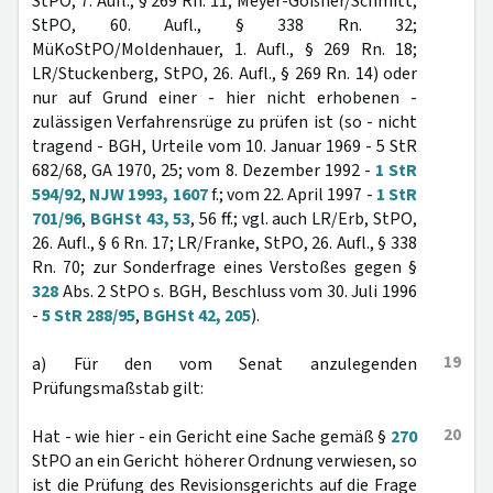
StPO, 7. Aufl., § 269 Rn. 11; Meyer-Goßner/Schmitt,
StPO, 60. Aufl., § 338 Rn. 32;
MüKoStPO/Moldenhauer, 1. Aufl., § 269 Rn. 18;
LR/Stuckenberg, StPO, 26. Aufl., § 269 Rn. 14) oder
nur auf Grund einer - hier nicht erhobenen -
zulässigen Verfahrensrüge zu prüfen ist (so - nicht
tragend - BGH, Urteile vom 10. Januar 1969 - 5 StR
682/68, GA 1970, 25; vom 8. Dezember 1992 -
1 StR
594/92
,
NJW 1993, 1607
f.; vom 22. April 1997 -
1 StR
701/96
,
BGHSt 43, 53
, 56 ff.; vgl. auch LR/Erb, StPO,
26. Aufl., § 6 Rn. 17; LR/Franke, StPO, 26. Aufl., § 338
Rn. 70; zur Sonderfrage eines Verstoßes gegen §
328
Abs. 2 StPO s. BGH, Beschluss vom 30. Juli 1996
-
5 StR 288/95
,
BGHSt 42, 205
).
19
a) Für den vom Senat anzulegenden
Prüfungsmaßstab gilt:
20
Hat - wie hier - ein Gericht eine Sache gemäß §
270
StPO an ein Gericht höherer Ordnung verwiesen, so
ist die Prüfung des Revisionsgerichts auf die Frage