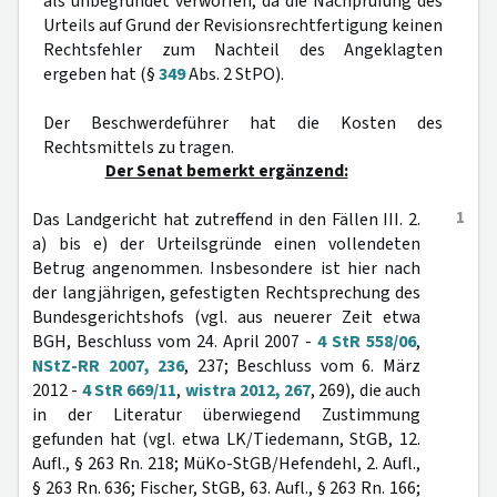
als unbegründet verworfen, da die Nachprüfung des
Urteils auf Grund der Revisionsrechtfertigung keinen
Rechtsfehler zum Nachteil des Angeklagten
ergeben hat (§
349
Abs. 2 StPO).
Der Beschwerdeführer hat die Kosten des
Rechtsmittels zu tragen.
Der Senat bemerkt ergänzend:
1
Das Landgericht hat zutreffend in den Fällen III. 2.
a) bis e) der Urteilsgründe einen vollendeten
Betrug angenommen. Insbesondere ist hier nach
der langjährigen, gefestigten Rechtsprechung des
Bundesgerichtshofs (vgl. aus neuerer Zeit etwa
BGH, Beschluss vom 24. April 2007 -
4 StR 558/06
,
NStZ-RR 2007, 236
, 237; Beschluss vom 6. März
2012 -
4 StR 669/11
,
wistra 2012, 267
, 269), die auch
in der Literatur überwiegend Zustimmung
gefunden hat (vgl. etwa LK/Tiedemann, StGB, 12.
Aufl., § 263 Rn. 218; MüKo-StGB/Hefendehl, 2. Aufl.,
§ 263 Rn. 636; Fischer, StGB, 63. Aufl., § 263 Rn. 166;