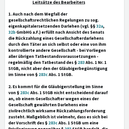
Leitsätze des Bearbeiters
1. Auch nach dem Wegfall der
gesellschaftsrechtlichen Regelungen zu sog.
eigenkapitalersetzenden Darlehen (vgl. §§
32a
,
32b
GmbHG a.F.) erfüllt nach Ansicht des Senats
die Rückzahlung eines Gesellschafterdarlehens
durch den Täter an sich selbst oder eine von ihm
kontrollierte andere Gesellschaft - bei Vorliegen
aller übrigen Tatbestandsvoraussetzungen -
regelmäßig den Tatbestand des §
283
Abs. 1 Nr. 1
StGB, nicht aber den der Gläubigerbegünstigung
im Sinne von §
283c
Abs. 1 StGB.
2. Es kommt für die Gläubigerstellung im Sinne
von §
283c
Abs. 1 StGB nicht entscheidend darauf
an, ob einem Gesellschafter wegen eines der
Gesellschaft gewährten Darlehens eine
zivilrechtlich wirksame Rückzahlungsforderung
zusteht. Maßgeblich ist vielmehr, dass es sich bei
der Vorschrift des §
283c
Abs. 1 StGB um eine