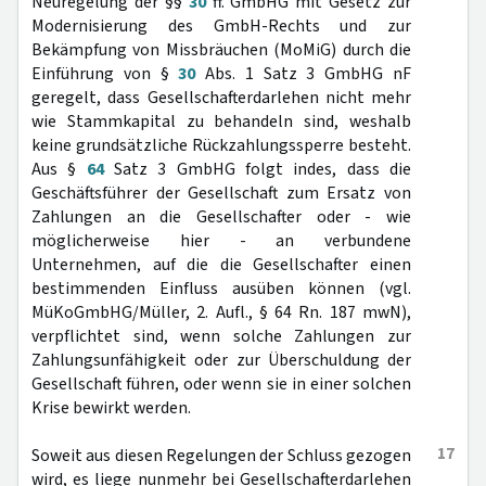
Neuregelung der §§
30
ff. GmbHG mit Gesetz zur
Modernisierung des GmbH-Rechts und zur
Bekämpfung von Missbräuchen (MoMiG) durch die
Einführung von §
30
Abs. 1 Satz 3 GmbHG nF
geregelt, dass Gesellschafterdarlehen nicht mehr
wie Stammkapital zu behandeln sind, weshalb
keine grundsätzliche Rückzahlungssperre besteht.
Aus §
64
Satz 3 GmbHG folgt indes, dass die
Geschäftsführer der Gesellschaft zum Ersatz von
Zahlungen an die Gesellschafter oder - wie
möglicherweise hier - an verbundene
Unternehmen, auf die die Gesellschafter einen
bestimmenden Einfluss ausüben können (vgl.
MüKoGmbHG/Müller, 2. Aufl., § 64 Rn. 187 mwN),
verpflichtet sind, wenn solche Zahlungen zur
Zahlungsunfähigkeit oder zur Überschuldung der
Gesellschaft führen, oder wenn sie in einer solchen
Krise bewirkt werden.
17
Soweit aus diesen Regelungen der Schluss gezogen
wird, es liege nunmehr bei Gesellschafterdarlehen