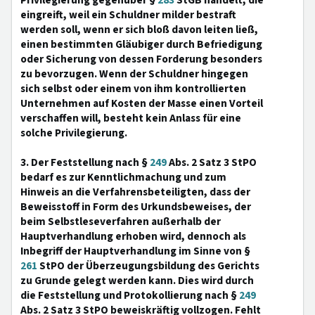
Privilegierung gegenüber §
283
StGB handelt, die
eingreift, weil ein Schuldner milder bestraft
werden soll, wenn er sich bloß davon leiten ließ,
einen bestimmten Gläubiger durch Befriedigung
oder Sicherung von dessen Forderung besonders
zu bevorzugen. Wenn der Schuldner hingegen
sich selbst oder einem von ihm kontrollierten
Unternehmen auf Kosten der Masse einen Vorteil
verschaffen will, besteht kein Anlass für eine
solche Privilegierung.
3. Der Feststellung nach §
249
Abs. 2 Satz 3 StPO
bedarf es zur Kenntlichmachung und zum
Hinweis an die Verfahrensbeteiligten, dass der
Beweisstoff in Form des Urkundsbeweises, der
beim Selbstleseverfahren außerhalb der
Hauptverhandlung erhoben wird, dennoch als
Inbegriff der Hauptverhandlung im Sinne von §
261
StPO der Überzeugungsbildung des Gerichts
zu Grunde gelegt werden kann. Dies wird durch
die Feststellung und Protokollierung nach §
249
Abs. 2 Satz 3 StPO beweiskräftig vollzogen. Fehlt