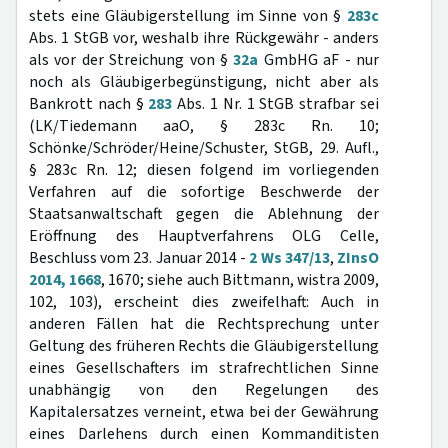
stets eine Gläubigerstellung im Sinne von §
283c
Abs. 1 StGB vor, weshalb ihre Rückgewähr - anders
als vor der Streichung von §
32a
GmbHG aF - nur
noch als Gläubigerbegünstigung, nicht aber als
Bankrott nach §
283
Abs. 1 Nr. 1 StGB strafbar sei
(LK/Tiedemann aaO, § 283c Rn. 10;
Schönke/Schröder/Heine/Schuster, StGB, 29. Aufl.,
§ 283c Rn. 12; diesen folgend im vorliegenden
Verfahren auf die sofortige Beschwerde der
Staatsanwaltschaft gegen die Ablehnung der
Eröffnung des Hauptverfahrens OLG Celle,
Beschluss vom 23. Januar 2014 -
2 Ws 347/13
,
ZInsO
2014, 1668
, 1670; siehe auch Bittmann, wistra 2009,
102, 103), erscheint dies zweifelhaft: Auch in
anderen Fällen hat die Rechtsprechung unter
Geltung des früheren Rechts die Gläubigerstellung
eines Gesellschafters im strafrechtlichen Sinne
unabhängig von den Regelungen des
Kapitalersatzes verneint, etwa bei der Gewährung
eines Darlehens durch einen Kommanditisten