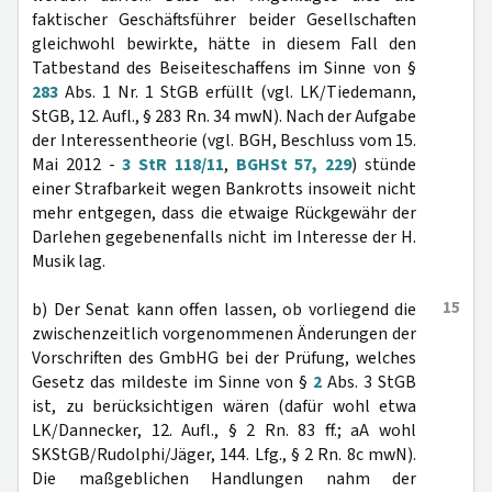
faktischer Geschäftsführer beider Gesellschaften
gleichwohl bewirkte, hätte in diesem Fall den
Tatbestand des Beiseiteschaffens im Sinne von §
283
Abs. 1 Nr. 1 StGB erfüllt (vgl. LK/Tiedemann,
StGB, 12. Aufl., § 283 Rn. 34 mwN). Nach der Aufgabe
der Interessentheorie (vgl. BGH, Beschluss vom 15.
Mai 2012 -
3 StR 118/11
,
BGHSt 57, 229
) stünde
einer Strafbarkeit wegen Bankrotts insoweit nicht
mehr entgegen, dass die etwaige Rückgewähr der
Darlehen gegebenenfalls nicht im Interesse der H.
Musik lag.
15
b) Der Senat kann offen lassen, ob vorliegend die
zwischenzeitlich vorgenommenen Änderungen der
Vorschriften des GmbHG bei der Prüfung, welches
Gesetz das mildeste im Sinne von §
2
Abs. 3 StGB
ist, zu berücksichtigen wären (dafür wohl etwa
LK/Dannecker, 12. Aufl., § 2 Rn. 83 ff.; aA wohl
SKStGB/Rudolphi/Jäger, 144. Lfg., § 2 Rn. 8c mwN).
Die maßgeblichen Handlungen nahm der