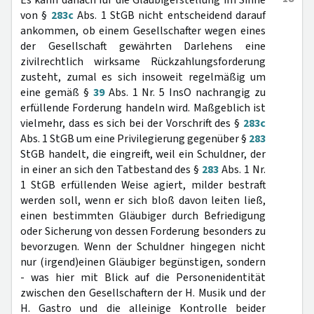
Es kann danach für die Gläubigerstellung im Sinne
von §
283c
Abs. 1 StGB nicht entscheidend darauf
ankommen, ob einem Gesellschafter wegen eines
der Gesellschaft gewährten Darlehens eine
zivilrechtlich wirksame Rückzahlungsforderung
zusteht, zumal es sich insoweit regelmäßig um
eine gemäß §
39
Abs. 1 Nr. 5 InsO nachrangig zu
erfüllende Forderung handeln wird. Maßgeblich ist
vielmehr, dass es sich bei der Vorschrift des §
283c
Abs. 1 StGB um eine Privilegierung gegenüber §
283
StGB handelt, die eingreift, weil ein Schuldner, der
in einer an sich den Tatbestand des §
283
Abs. 1 Nr.
1 StGB erfüllenden Weise agiert, milder bestraft
werden soll, wenn er sich bloß davon leiten ließ,
einen bestimmten Gläubiger durch Befriedigung
oder Sicherung von dessen Forderung besonders zu
bevorzugen. Wenn der Schuldner hingegen nicht
nur (irgend)einen Gläubiger begünstigen, sondern
- was hier mit Blick auf die Personenidentität
zwischen den Gesellschaftern der H. Musik und der
H. Gastro und die alleinige Kontrolle beider