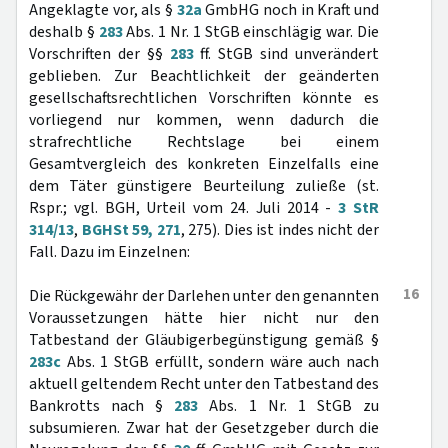
Angeklagte vor, als §
32a
GmbHG noch in Kraft und
deshalb §
283
Abs. 1 Nr. 1 StGB einschlägig war. Die
Vorschriften der §§
283
ff. StGB sind unverändert
geblieben. Zur Beachtlichkeit der geänderten
gesellschaftsrechtlichen Vorschriften könnte es
vorliegend nur kommen, wenn dadurch die
strafrechtliche Rechtslage bei einem
Gesamtvergleich des konkreten Einzelfalls eine
dem Täter günstigere Beurteilung zuließe (st.
Rspr.; vgl. BGH, Urteil vom 24. Juli 2014 -
3 StR
314/13
,
BGHSt 59, 271
, 275). Dies ist indes nicht der
Fall. Dazu im Einzelnen:
16
Die Rückgewähr der Darlehen unter den genannten
Voraussetzungen hätte hier nicht nur den
Tatbestand der Gläubigerbegünstigung gemäß §
283c
Abs. 1 StGB erfüllt, sondern wäre auch nach
aktuell geltendem Recht unter den Tatbestand des
Bankrotts nach §
283
Abs. 1 Nr. 1 StGB zu
subsumieren. Zwar hat der Gesetzgeber durch die