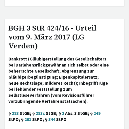
BGH 3 StR 424/16 - Urteil
vom 9. März 2017 (LG
Verden)
Bankrott (Gläubigerstellung des Gesellschafters
bei Darlehensrückgewähr an sich selbst oder eine
beherrschte Gesellschaft; Abgrenzung zur
Gläubigerbegünstigung; Eigenkapitalersatz;
neue Rechtslage; milderes Recht); Inbegriffsrüge
bei fehlender Feststellung zum
Selbstleseverfahren (vom Revisionsführer
vorzubringende Verfahrenstatsachen).
§
283
StGB; §
283c
StGB; §
2
Abs. 3 StGB; §
249
StPO; §
261
StPO; §
344
StPO