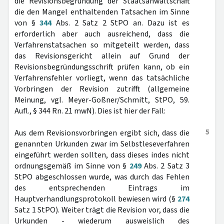
die Revisionsbegründung der Staatsanwaltschaft
die den Mangel enthaltenden Tatsachen im Sinne
von §
344
Abs. 2 Satz 2 StPO an. Dazu ist es
erforderlich aber auch ausreichend, dass die
Verfahrenstatsachen so mitgeteilt werden, dass
das Revisionsgericht allein auf Grund der
Revisionsbegründungsschrift prüfen kann, ob ein
Verfahrensfehler vorliegt, wenn das tatsächliche
Vorbringen der Revision zutrifft (allgemeine
Meinung, vgl. Meyer-Goßner/Schmitt, StPO, 59.
Aufl., § 344 Rn. 21 mwN). Dies ist hier der Fall:
5
Aus dem Revisionsvorbringen ergibt sich, dass die
genannten Urkunden zwar im Selbstleseverfahren
eingeführt werden sollten, dass dieses indes nicht
ordnungsgemäß im Sinne von §
249
Abs. 2 Satz 3
StPO abgeschlossen wurde, was durch das Fehlen
des entsprechenden Eintrags im
Hauptverhandlungsprotokoll bewiesen wird (§
274
Satz 1 StPO). Weiter trägt die Revision vor, dass die
Urkunden - wiederum ausweislich des