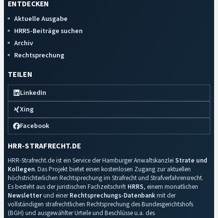
ENTDECKEN
Aktuelle Ausgabe
HRRS-Beiträge suchen
Archiv
Rechtsprechung
TEILEN
LinkedIn
Xing
Facebook
HRR-STRAFRECHT.DE
HRR-Strafrecht.de ist ein Service der Hamburger Anwaltskanzlei
Strate und
Kollegen
. Das Projekt bietet einen kostenlosen Zugang zur aktuellen
höchstrichterlichen Rechtsprechung im Strafrecht und Strafverfahrensrecht.
Es besteht aus der juristischen Fachzeitschrift
HRRS
, einem monatlichen
Newsletter
und einer
Rechtsprechungs-Datenbank
mit der
vollständigen strafrechtlichen Rechtsprechung des Bundesgerichtshofs
(BGH) und ausgewählter Urteile und Beschlüsse u.a. des