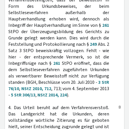
Verfahrensbeteiligten, dass der Beweisstoff in
Form des Urkundsbeweises, der beim
Selbstleseverfahren außerhalb der
Hauptverhandlung erhoben wird, dennoch als
Inbegriff der Hauptverhandlung im Sinne von §
261
StPO der Überzeugungsbildung des Gerichts zu
Grunde gelegt werden kann. Dies wird durch die
Feststellung und Protokollierung nach §
249
Abs. 2
Satz 3 StPO beweiskräftig vollzogen. Fehlt - wie
hier - der entsprechende Vermerk, so ist die
Inbegriffsrüge nach §
261
StPO eröffnet, dass die
dem Selbstleseverfahren zugeführten Urkunden
als verwertbarer Beweisstoff nicht zur Verfügung
standen (BGH, Beschlüsse vom 20. Juli 2010 -
3 StR
76/10
,
NStZ 2010, 712
, 713; vom 4. September 2013
-
5 StR 306/13
,
NStZ 2014, 224
).
8
4. Das Urteil beruht auf dem Verfahrensverstoß.
Das Landgericht hat die Urkunden, deren
vollständige wörtliche Zitierung es für geboten
hielt, seiner Entscheidung zugrunde gelegt und ist