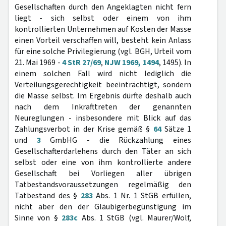
Gesellschaften durch den Angeklagten nicht fern
liegt - sich selbst oder einem von ihm
kontrollierten Unternehmen auf Kosten der Masse
einen Vorteil verschaffen will, besteht kein Anlass
für eine solche Privilegierung (vgl. BGH, Urteil vom
21. Mai 1969 -
4 StR 27/69
,
NJW 1969, 1494
, 1495). In
einem solchen Fall wird nicht lediglich die
Verteilungsgerechtigkeit beeinträchtigt, sondern
die Masse selbst. Im Ergebnis dürfte deshalb auch
nach dem Inkrafttreten der genannten
Neureglungen - insbesondere mit Blick auf das
Zahlungsverbot in der Krise gemäß §
64
Sätze 1
und
3
GmbHG - die Rückzahlung eines
Gesellschafterdarlehens durch den Täter an sich
selbst oder eine von ihm kontrollierte andere
Gesellschaft bei Vorliegen aller übrigen
Tatbestandsvoraussetzungen regelmäßig den
Tatbestand des §
283
Abs. 1 Nr. 1 StGB erfüllen,
nicht aber den der Gläubigerbegünstigung im
Sinne von §
283c
Abs. 1 StGB (vgl. Maurer/Wolf,