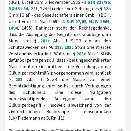
(BGH, Urteil vom 6. November 1986 -
1 StR 327/86
,
BGHSt 34, 221
, 224 ff.) oder - vor Geltung des §
32a
GmbHG aF - des Gesellschafters einer GmbH (BGH,
Urteil vom 21. Mai 1969 -
4 StR 27/69
,
NJW 1969,
1494
, 1495). Dahinter steht der Rechtsgedanke,
dass die Auslegung des Begriffs des Gläubigers im
Sinne von §
283c
Abs. 1 StGB ein an den
Schutzzwecken der §§
283
,
283c
StGB orientiertes
Verständnis erfordert. Während §
283c
Abs. 1 StGB
dafür Sorge tragen soll, dass - bei ungeschmälerter
Masse in ihrer Gesamtheit - die Verteilung an die
Gläubiger rechtmäßig vorgenommen wird, schützt
§
283
Abs. 1 StGB die Masse vor einer
Beeinträchtigung ihrer selbst durch Verfügungen
des Schuldners. Eine diese Maßgaben
berücksichtigende Auslegung kann den
Gläubigerbegriff - insoweit abweichend von der
zivilrechtlichen Rechtslage - einschränken
(LK/Tiedemann aaO, Rn. 11).
18