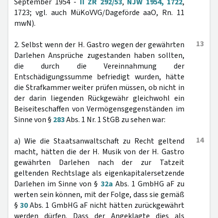
September 1954 -
II ZR 292/53
,
NJW 1954, 1722
,
1723; vgl. auch MüKoVVG/Dageförde aaO, Rn. 11
mwN).
13
2. Selbst wenn der H. Gastro wegen der gewährten
Darlehen Ansprüche zugestanden haben sollten,
die durch die Vereinnahmung der
Entschädigungssumme befriedigt wurden, hätte
die Strafkammer weiter prüfen müssen, ob nicht in
der darin liegenden Rückgewähr gleichwohl ein
Beiseiteschaffen von Vermögensgegenständen im
Sinne von §
283
Abs. 1 Nr. 1 StGB zu sehen war:
14
a) Wie die Staatsanwaltschaft zu Recht geltend
macht, hätten die der H. Musik von der H. Gastro
gewährten Darlehen nach der zur Tatzeit
geltenden Rechtslage als eigenkapitalersetzende
Darlehen im Sinne von §
32a
Abs. 1 GmbHG aF zu
werten sein können, mit der Folge, dass sie gemäß
§
30
Abs. 1 GmbHG aF nicht hätten zurückgewährt
werden dürfen. Dass der Angeklagte dies als