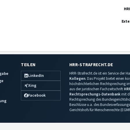
HR
Exte
TEILEN
HRR-STRAFRECHT.DE
sgabe
HRR-Strafrecht.de ist ein Service der
LinkedIn
Kollegen
. Das Projekt bietet einen k
ge
höchstrichterlichen Rechtsprechung im 
Xing
aus der juristischen Fachzeitschrift
HR
Rechtsprechungs-Datenbank
mit de
Facebook
Rechtsprechung des Bundesgerichtshof
ung
Beschlüsse u.a. des Bundesverfassungs
Gerichtshofs für Menschenrechte (EGM
Impressum
·
Datenschutz