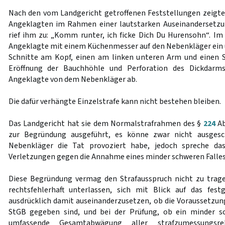
Nach den vom Landgericht getroffenen Feststellungen zeigte
Angeklagten im Rahmen einer lautstarken Auseinandersetz
rief ihm zu: „Komm runter, ich ficke Dich Du Hurensohn“. Im 
Angeklagte mit einem Küchenmesser auf den Nebenkläger ein
Schnitte am Kopf, einen am linken unteren Arm und einen S
Eröffnung der Bauchhöhle und Perforation des Dickdarms
Angeklagte von dem Nebenkläger ab.
Die dafür verhängte Einzelstrafe kann nicht bestehen bleiben.
Das Landgericht hat sie dem Normalstrafrahmen des §
224
Ab
zur Begründung ausgeführt, es könne zwar nicht ausgesc
Nebenkläger die Tat provoziert habe, jedoch spreche d
Verletzungen gegen die Annahme eines minder schweren Falles
Diese Begründung vermag den Strafausspruch nicht zu trage
rechtsfehlerhaft unterlassen, sich mit Blick auf das fest
ausdrücklich damit auseinanderzusetzen, ob die Voraussetzu
StGB gegeben sind, und bei der Prüfung, ob ein minder sch
umfassende Gesamtabwägung aller strafzumessungsrel