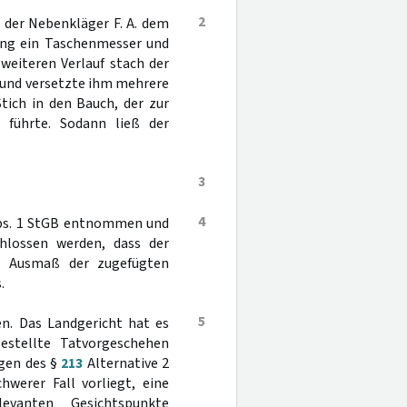
2
 der Nebenkläger F. A. dem
ung ein Taschenmesser und
weiteren Verlauf stach der
 und versetzte ihm mehrere
tich in den Bauch, der zur
 führte. Sodann ließ der
3
4
s. 1 StGB entnommen und
hlossen werden, dass der
as Ausmaß der zugefügten
.
5
n. Das Landgericht hat es
gestellte Tatvorgeschehen
ngen des §
213
Alternative 2
werer Fall vorliegt, eine
evanten Gesichtspunkte