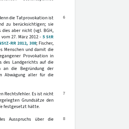
6
denn die Tatprovokation ist
nd zu berücksichtigen; sie
dies aber nicht (vgl. BGH,
; vom 27. März 2012 -
5 StR
NStZ-RR 2012, 308
; Fischer,
nes Menschen und damit die
gegangener Provokation in
s des Landgerichts auf die
en an die Begründung der
n Abwägung aller für die
7
n Rechtsfehler. Es ist nicht
argelegten Grundsätze den
e festgesetzt hätte.
8
des Ausspruchs über die