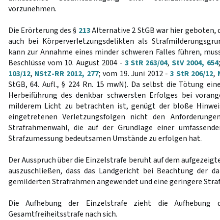
vorzunehmen.
Die Erörterung des §
213
Alternative 2 StGB war hier geboten, 
auch bei Körperverletzungsdelikten als Strafmilderungsgru
kann zur Annahme eines minder schweren Falles führen, muss 
Beschlüsse vom 10. August 2004 -
3 StR 263/04
,
StV 2004, 654
103/12
,
NStZ-RR 2012, 277
; vom 19. Juni 2012 -
3 StR 206/12
,
StGB, 64. Aufl., § 224 Rn. 15 mwN). Da selbst die Tötung ei
Herbeiführung des denkbar schwersten Erfolges bei voran
milderem Licht zu betrachten ist, genügt der bloße Hinwei
eingetretenen Verletzungsfolgen nicht den Anforderung
Strafrahmenwahl, die auf der Grundlage einer umfassende
Strafzumessung bedeutsamen Umstände zu erfolgen hat.
Der Ausspruch über die Einzelstrafe beruht auf dem aufgezeigte
auszuschließen, dass das Landgericht bei Beachtung der d
gemilderten Strafrahmen angewendet und eine geringere Straf
Die Aufhebung der Einzelstrafe zieht die Aufhebung 
Gesamtfreiheitsstrafe nach sich.