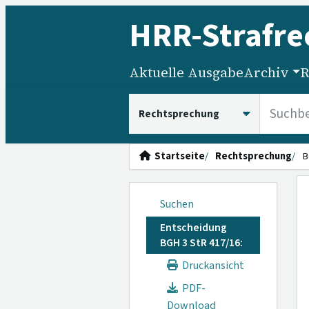
HRR
-Strafre
Aktuelle Ausgabe
Archiv
R
HRRS durchsuchen
Startseite
Rechtsprechung
B
Suchen
Entscheidung
BGH 3 StR 417/16:
Druckansicht
PDF-
Download