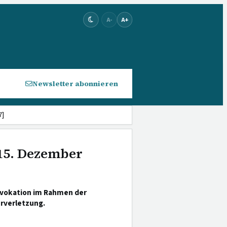
A-
A+
Newsletter abonnieren
7]
 15. Dezember
ovokation im Rahmen der
erverletzung.