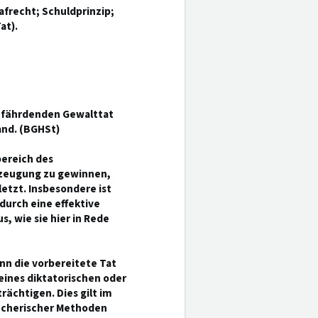
frecht; Schuldprinzip;
at).
gefährdenden Gewalttat
and. (BGHSt)
ereich des
rzeugung zu gewinnen,
etzt. Insbesondere ist
urch eine effektive
 wie sie hier in Rede
enn die vorbereitete Tat
eines diktatorischen oder
ächtigen. Dies gilt im
recherischer Methoden