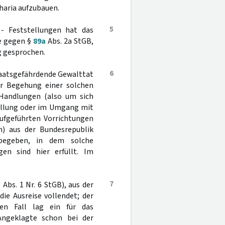
haria aufzubauen.
5
n - Feststellungen hat das
e gegen §
89a
Abs. 2a StGB,
ig gesprochen.
6
staatsgefährdende Gewalttat
er Begehung einer solchen
Handlungen (also um sich
tellung oder im Umgang mit
aufgeführten Vorrichtungen
n) aus der Bundesrepublik
begeben, in dem solche
en sind hier erfüllt. Im
7
1
Abs. 1 Nr. 6 StGB), aus der
ie Ausreise vollendet; der
ten Fall lag ein für das
Angeklagte schon bei der