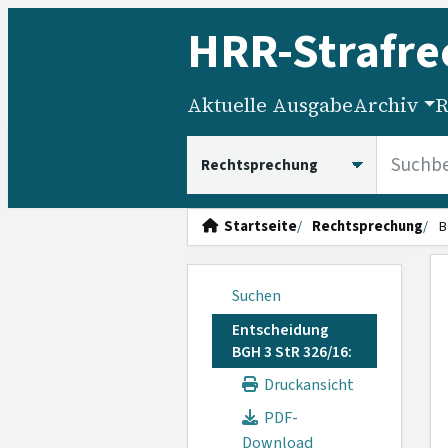
HRR
-Strafre
Aktuelle Ausgabe
Archiv
R
HRRS durchsuchen
Startseite
Rechtsprechung
B
Suchen
Entscheidung
BGH 3 StR 326/16:
Druckansicht
PDF-
Download