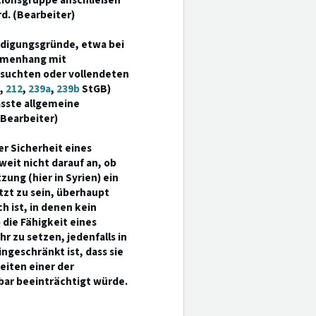
tionsgruppe anschließen
d. (Bearbeiter)
ldigungsgründe, etwa bei
mmenhang mit
rsuchten oder vollendeten
,
212
,
239a
,
239b
StGB)
sste allgemeine
Bearbeiter)
er Sicherheit eines
eit nicht darauf an, ob
ng (hier in Syrien) ein
zt zu sein, überhaupt
h ist, in denen kein
die Fähigkeit eines
r zu setzen, jedenfalls in
ngeschränkt ist, dass sie
eiten einer der
bar beeinträchtigt würde.