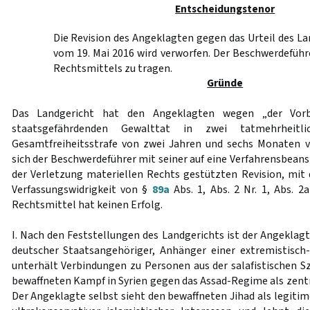
Entscheidungstenor
Die Revision des Angeklagten gegen das Urteil des L
vom 19. Mai 2016 wird verworfen. Der Beschwerdeführ
Rechtsmittels zu tragen.
Gründe
Das Landgericht hat den Angeklagten wegen „der Vorb
staatsgefährdenden Gewalttat in zwei tatmehrheitl
Gesamtfreiheitsstrafe von zwei Jahren und sechs Monaten v
sich der Beschwerdeführer mit seiner auf eine Verfahrensbean
der Verletzung materiellen Rechts gestützten Revision, mit 
Verfassungswidrigkeit von §
89a
Abs. 1, Abs. 2 Nr. 1, Abs. 
Rechtsmittel hat keinen Erfolg.
I. Nach den Feststellungen des Landgerichts ist der Angeklag
deutscher Staatsangehöriger, Anhänger einer extremistisch
unterhält Verbindungen zu Personen aus der salafistischen S
bewaffneten Kampf in Syrien gegen das Assad-Regime als zentr
Der Angeklagte selbst sieht den bewaffneten Jihad als legiti