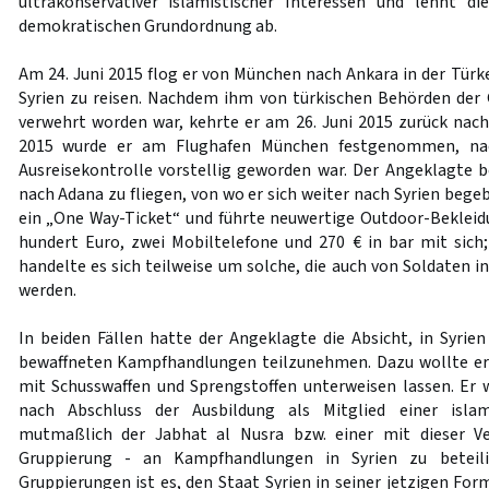
ultrakonservativer islamistischer Interessen und lehnt di
demokratischen Grundordnung ab.
Am 24. Juni 2015 flog er von München nach Ankara in der Türk
Syrien zu reisen. Nachdem ihm von türkischen Behörden der 
verwehrt worden war, kehrte er am 26. Juni 2015 zurück na
2015 wurde er am Flughafen München festgenommen, nac
Ausreisekontrolle vorstellig geworden war. Der Angeklagte b
nach Adana zu fliegen, von wo er sich weiter nach Syrien begeb
ein „One Way-Ticket“ und führte neuwertige Outdoor-Beklei
hundert Euro, zwei Mobiltelefone und 270 € in bar mit sich
handelte es sich teilweise um solche, die auch von Soldaten 
werden.
In beiden Fällen hatte der Angeklagte die Absicht, in Syri
bewaffneten Kampfhandlungen teilzunehmen. Dazu wollte e
mit Schusswaffen und Sprengstoffen unterweisen lassen. Er w
nach Abschluss der Ausbildung als Mitglied einer islam
mutmaßlich der Jabhat al Nusra bzw. einer mit dieser Ve
Gruppierung - an Kampfhandlungen in Syrien zu beteili
Gruppierungen ist es, den Staat Syrien in seiner jetzigen Fo