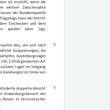
ium ist erreicht, wenn die
e weitere Zwischenakte
rlassen der Bundesrepublik
 Flugzeugs muss der Antritt
 dem Einchecken und dem
men werden kann (vgl.
8
rsuchte dies, um sich nach
edliche Gruppierungen, die
 kämpfen, Ausbildungslager
 2 Nr. 1 StGB genannten Art
em solchen Lager im Umgang
in Handlungen im Sinne von
9
eforderte doppelte Absicht
en Anwendungsbereich der
h Reisen in terroristischer
.