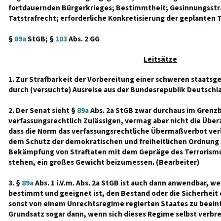
fortdauernden Bürgerkrieges; Bestimmtheit; Gesinnungsstra
Tatstrafrecht; erforderliche Konkretisierung der geplanten T
§
89a
StGB; §
103
Abs. 2 GG
Leitsätze
1. Zur Strafbarkeit der Vorbereitung einer schweren staats
durch (versuchte) Ausreise aus der Bundesrepublik Deutschl
2. Der Senat sieht §
89a
Abs. 2a StGB zwar durchaus im Grenzb
verfassungsrechtlich Zulässigen, vermag aber nicht die Übe
dass die Norm das verfassungsrechtliche Übermaßverbot verl
dem Schutz der demokratischen und freiheitlichen Ordnung d
Bekämpfung von Straftaten mit dem Gepräge des Terrorismus,
stehen, ein großes Gewicht beizumessen. (Bearbeiter)
3. §
89a
Abs. 1 i.V.m. Abs. 2a StGB ist auch dann anwendbar, w
bestimmt und geeignet ist, den Bestand oder die Sicherheit 
sonst von einem Unrechtsregime regierten Staates zu beeintr
Grundsatz sogar dann, wenn sich dieses Regime selbst verb