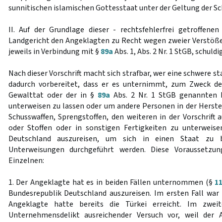
sunnitischen islamischen Gottesstaat unter der Geltung der Sc
II. Auf der Grundlage dieser - rechtsfehlerfrei getroffene
Landgericht den Angeklagten zu Recht wegen zweier Verstöß
jeweils in Verbindung mit §
89a
Abs. 1, Abs. 2 Nr. 1 StGB, schuld
Nach dieser Vorschrift macht sich strafbar, wer eine schwere 
dadurch vorbereitet, dass er es unternimmt, zum Zweck d
Gewalttat oder der in §
89a
Abs. 2 Nr. 1 StGB genannten 
unterweisen zu lassen oder um andere Personen in der Hers
Schusswaffen, Sprengstoffen, den weiteren in der Vorschrift 
oder Stoffen oder in sonstigen Fertigkeiten zu unterweise
Deutschland auszureisen, um sich in einen Staat zu 
Unterweisungen durchgeführt werden. Diese Voraussetzung
Einzelnen:
1. Der Angeklagte hat es in beiden Fällen unternommen (§
1
Bundesrepublik Deutschland auszureisen. Im ersten Fall war d
Angeklagte hatte bereits die Türkei erreicht. Im zwei
Unternehmensdelikt ausreichender Versuch vor, weil der 