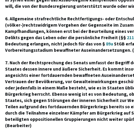
in Syrien einer gegen das Assad-Regime kämpfenden Opposi
will, die von der Bundesregierung unterstützt wurde oder wir
6. Allgemeine strafrechtliche Rechtfertigungs- oder Entschu
(völker-)rechtswidrigem Vorgehen der Gegenseite im Zusa
Kampfhandlungen, können erst bei der Beurteilung eines ve
Delikts gegen das Leben oder die persönliche Freiheit (§§
211
Bedeutung erlangen, nicht jedoch für das von §
89a
StGB erfa
Vorbereitungsstadium bewaffneter Auseinandersetzungen. (
7. Nach der Rechtsprechung des Senats umfasst der Begriff d
Staates dessen innere und äußere Sicherheit. Es kommt insow
angesichts einer fortdauernden bewaffneten Auseinandersetzu
Vertrauen der Bevölkerung, vor Gewalteinwirkungen geschüt
oder jedenfalls in einem Maße besteht, wie es in Staaten üblic
Bürgerkrieg herrscht. Ebenso wenig ist es von Bedeutung, ob 
Staates, sich gegen Störungen der inneren Sicherheit zur Weh
Teilen aufgrund des fortdauernden Bürgerkriegs bereits so ei
durch die Teilnahme einzelner Kämpfer am Bürgerkrieg auf S
beteiligten oppositionellen Gruppierungen nicht weiter spür
(Bearbeiter)