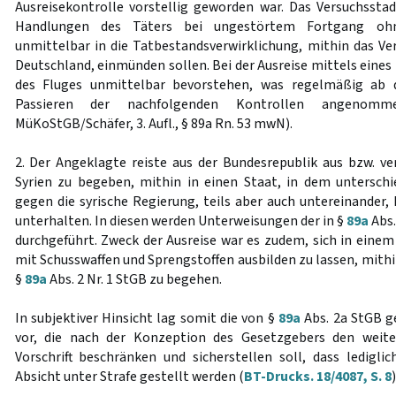
Ausreisekontrolle vorstellig geworden war. Das Versuchsstad
Handlungen des Täters bei ungestörtem Fortgang ohn
unmittelbar in die Tatbestandsverwirklichung, mithin das Ve
Deutschland, einmünden sollen. Bei der Ausreise mittels eines
des Fluges unmittelbar bevorstehen, was regelmäßig ab
Passieren der nachfolgenden Kontrollen angenom
MüKoStGB/Schäfer, 3. Aufl., § 89a Rn. 53 mwN).
2. Der Angeklagte reiste aus der Bundesrepublik aus bzw. ve
Syrien zu begeben, mithin in einen Staat, in dem unterschi
gegen die syrische Regierung, teils aber auch untereinander,
unterhalten. In diesen werden Unterweisungen der in §
89a
Abs.
durchgeführt. Zweck der Ausreise war es zudem, sich in ein
mit Schusswaffen und Sprengstoffen ausbilden zu lassen, mith
§
89a
Abs. 2 Nr. 1 StGB zu begehen.
In subjektiver Hinsicht lag somit die von §
89a
Abs. 2a StGB g
vor, die nach der Konzeption des Gesetzgebers den weit
Vorschrift beschränken und sicherstellen soll, dass lediglic
Absicht unter Strafe gestellt werden (
BT-Drucks. 18/4087, S. 8
)