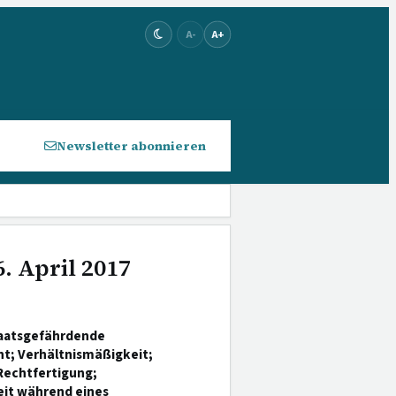
A-
A+
Newsletter abonnieren
. April 2017
staatsgefährdende
t; Verhältnismäßigkeit;
Rechtfertigung;
eit während eines