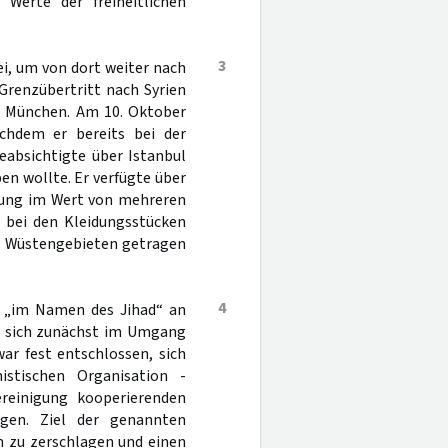
e Werte der freiheitlichen
3
ei, um von dort weiter nach
Grenzübertritt nach Syrien
ch München. Am 10. Oktober
hdem er bereits bei der
eabsichtigte über Istanbul
en wollte. Er verfügte über
dung im Wert von mehreren
; bei den Kleidungsstücken
in Wüstengebieten getragen
4
en „im Namen des Jihad“ an
r sich zunächst im Umgang
ar fest entschlossen, sich
istischen Organisation -
reinigung kooperierenden
gen. Ziel der genannten
rm zu zerschlagen und einen