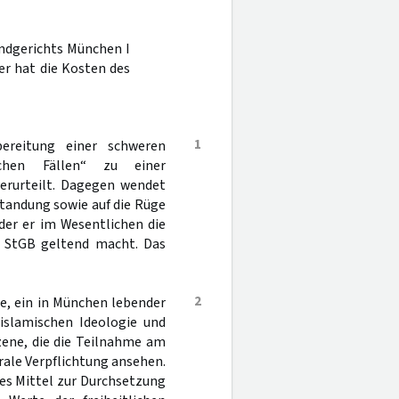
andgerichts München I
er hat die Kosten des
1
ereitung einer schweren
ichen Fällen“ zu einer
erurteilt. Dagegen wendet
standung sowie auf die Rüge
der er im Wesentlichen die
2a StGB geltend macht. Das
2
te, ein in München lebender
-islamischen Ideologie und
zene, die die Teilnahme am
ale Verpflichtung ansehen.
mes Mittel zur Durchsetzung