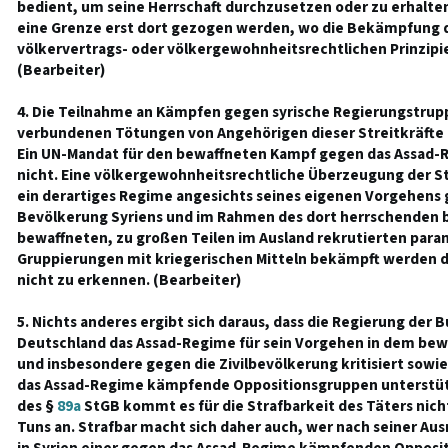
bedient, um seine Herrschaft durchzusetzen oder zu erhalte
eine Grenze erst dort gezogen werden, wo die Bekämpfung 
völkervertrags- oder völkergewohnheitsrechtlichen Prinzipi
(Bearbeiter)
4. Die Teilnahme an Kämpfen gegen syrische Regierungstrup
verbundenen Tötungen von Angehörigen dieser Streitkräfte i
Ein UN-Mandat für den bewaffneten Kampf gegen das Assad-R
nicht. Eine völkergewohnheitsrechtliche Überzeugung der S
ein derartiges Regime angesichts seines eigenen Vorgehens 
Bevölkerung Syriens und im Rahmen des dort herrschenden b
bewaffneten, zu großen Teilen im Ausland rekrutierten param
Gruppierungen mit kriegerischen Mitteln bekämpft werden d
nicht zu erkennen. (Bearbeiter)
5. Nichts anderes ergibt sich daraus, dass die Regierung der 
Deutschland das Assad-Regime für sein Vorgehen in dem bewa
und insbesondere gegen die Zivilbevölkerung kritisiert sowi
das Assad-Regime kämpfende Oppositionsgruppen unterstüt
des §
89a
StGB kommt es für die Strafbarkeit des Täters nicht
Tuns an. Strafbar macht sich daher auch, wer nach seiner Aus