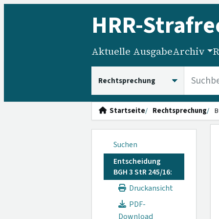
HRR
-Strafre
Aktuelle Ausgabe
Archiv
R
HRRS durchsuchen
Startseite
Rechtsprechung
B
Suchen
Entscheidung
BGH 3 StR 245/16:
Druckansicht
PDF-
Download