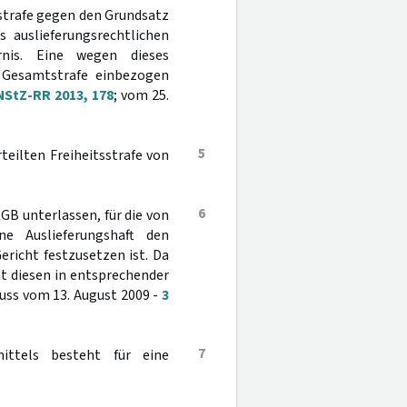
strafe gegen den Grundsatz
 auslieferungsrechtlichen
ernis. Eine wegen dieses
ne Gesamtstrafe einbezogen
NStZ-RR 2013, 178
; vom 25.
5
teilten Freiheitsstrafe von
6
tGB unterlassen, für die von
e Auslieferungshaft den
icht festzusetzen ist. Da
at diesen in entsprechender
luss vom 13. August 2009 -
3
7
ittels besteht für eine