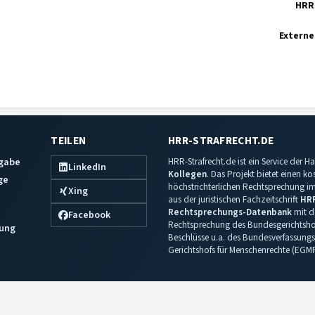
HRR
Externe
TEILEN
HRR-STRAFRECHT.DE
sgabe
HRR-Strafrecht.de ist ein Service der
LinkedIn
Kollegen
. Das Projekt bietet einen k
ge
höchstrichterlichen Rechtsprechung im 
Xing
aus der juristischen Fachzeitschrift
HR
Rechtsprechungs-Datenbank
mit de
Facebook
Rechtsprechung des Bundesgerichtshof
ung
Beschlüsse u.a. des Bundesverfassungs
Gerichtshofs für Menschenrechte (EGM
Impressum
·
Datenschutz