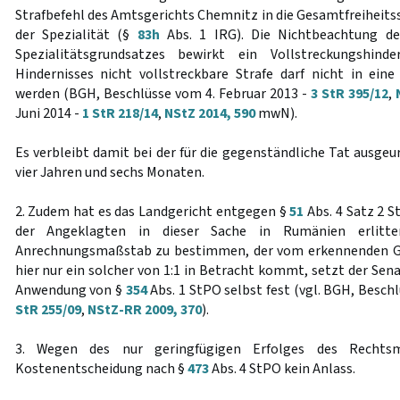
Strafbefehl des Amtsgerichts Chemnitz in die Gesamtfreiheits
der Spezialität (§
83h
Abs. 1 IRG). Die Nichtbeachtung des
Spezialitätsgrundsatzes bewirkt ein Vollstreckungshind
Hindernisses nicht vollstreckbare Strafe darf nicht in ei
werden (BGH, Beschlüsse vom 4. Februar 2013 -
3 StR 395/12
,
Juni 2014 -
1 StR 218/14
,
NStZ 2014, 590
mwN).
Es verbleibt damit bei der für die gegenständliche Tat ausgeur
vier Jahren und sechs Monaten.
2. Zudem hat es das Landgericht entgegen §
51
Abs. 4 Satz 2 S
der Angeklagten in dieser Sache in Rumänien erlitten
Anrechnungsmaßstab zu bestimmen, der vom erkennenden Ger
hier nur ein solcher von 1:1 in Betracht kommt, setzt der Sen
Anwendung von §
354
Abs. 1 StPO selbst fest (vgl. BGH, Besch
StR 255/09
,
NStZ-RR 2009, 370
).
3. Wegen des nur geringfügigen Erfolges des Rechtsm
Kostenentscheidung nach §
473
Abs. 4 StPO kein Anlass.