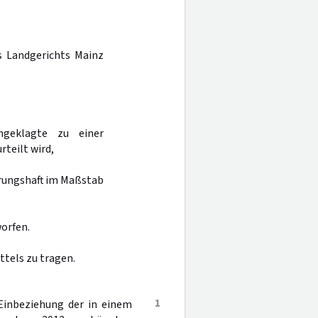
es Landgerichts Mainz
ngeklagte zu einer
rteilt wird,
erungshaft im Maßstab
orfen.
ttels zu tragen.
1
Einbeziehung der in einem