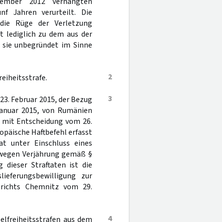
vember 2012 verhängten
ünf Jahren verurteilt. Die
 die Rüge der Verletzung
t lediglich zu dem aus der
t sie unbegründet im Sinne
2
eiheitsstrafe.
3
23. Februar 2015, der Bezug
Januar 2015, von Rumänien
t mit Entscheidung vom 26.
ropäische Haftbefehl erfasst
tat unter Einschluss eines
l wegen Verjährung gemäß §
 dieser Straftaten ist die
ieferungsbewilligung zur
erichts Chemnitz vom 29.
4
elfreiheitsstrafen aus dem