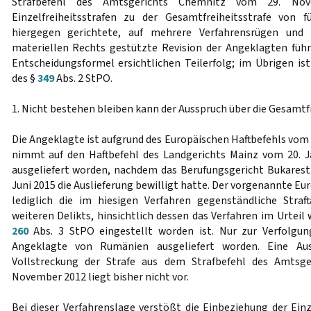
Strafbefehl des Amtsgerichts Chemnitz vom 29. No
Einzelfreiheitsstrafen zu der Gesamtfreiheitsstrafe von f
hiergegen gerichtete, auf mehrere Verfahrensrügen und
materiellen Rechts gestützte Revision der Angeklagten führ
Entscheidungsformel ersichtlichen Teilerfolg; im Übrigen is
des §
349
Abs. 2 StPO.
1. Nicht bestehen bleiben kann der Ausspruch über die Gesamtfr
Die Angeklagte ist aufgrund des Europäischen Haftbefehls vom 
nimmt auf den Haftbefehl des Landgerichts Mainz vom 20. 
ausgeliefert worden, nachdem das Berufungsgericht Bukares
Juni 2015 die Auslieferung bewilligt hatte. Der vorgenannte Eu
lediglich die im hiesigen Verfahren gegenständliche Straf
weiteren Delikts, hinsichtlich dessen das Verfahren im Urtei
260
Abs. 3 StPO eingestellt worden ist. Nur zur Verfolgung
Angeklagte von Rumänien ausgeliefert worden. Eine Ausl
Vollstreckung der Strafe aus dem Strafbefehl des Amtsg
November 2012 liegt bisher nicht vor.
Bei dieser Verfahrenslage verstößt die Einbeziehung der Einz