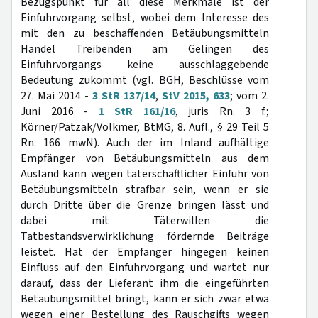
Bezugspunkt für all diese Merkmale ist der
Einfuhrvorgang selbst, wobei dem Interesse des
mit den zu beschaffenden Betäubungsmitteln
Handel Treibenden am Gelingen des
Einfuhrvorgangs keine ausschlaggebende
Bedeutung zukommt (vgl. BGH, Beschlüsse vom
27. Mai 2014 -
3 StR 137/14
,
StV 2015, 633
; vom 2.
Juni 2016 -
1 StR 161/16
, juris Rn. 3 f.;
Körner/Patzak/Volkmer, BtMG, 8. Aufl., § 29 Teil 5
Rn. 166 mwN). Auch der im Inland aufhältige
Empfänger von Betäubungsmitteln aus dem
Ausland kann wegen täterschaftlicher Einfuhr von
Betäubungsmitteln strafbar sein, wenn er sie
durch Dritte über die Grenze bringen lässt und
dabei mit Täterwillen die
Tatbestandsverwirklichung fördernde Beiträge
leistet. Hat der Empfänger hingegen keinen
Einfluss auf den Einfuhrvorgang und wartet nur
darauf, dass der Lieferant ihm die eingeführten
Betäubungsmittel bringt, kann er sich zwar etwa
wegen einer Bestellung des Rauschgifts wegen