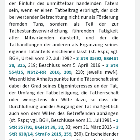
der Einfuhr des unmittelbar handelnden Täters
sein, wenn er einen Tatbeitrag erbringt, der sich
bei wertender Betrachtung nicht nur als Förderung
fremden Tuns, sondern als Teil der zur
Tatbestandsverwirklichung führenden Tätigkeit
aller Mitwirkenden darstellt, und der die
Tathandlungen der anderen als Ergänzung seines
eigenen Tatanteils erscheinen lässt (st. Rspr.; vgl.
BGH, Urteil vom 22. Juli 1992 -
3 StR 35/92
,
BGHSt
38, 315
, 319; Beschluss vom 5. April 2016 -
3 StR
554/15
,
NStZ-RR 2016, 209
, 210; jeweils mwN).
Wesentliche Anhaltspunkte für die Täterschaft sind
dabei der Grad seines Eigeninteresses an der Tat,
der Umfang der Tatbeteiligung, die Tatherrschaft
oder wenigstens der Wille dazu, so dass die
Durchführung und der Ausgang der Tat maßgeblich
auch von dem Willen des Betreffenden abhängen
(st. Rspr.; vgl. BGH, Beschlüsse vom 11. Juli 1991 -
1
StR 357/91
,
BGHSt 38, 32
, 33; vom 31. März 2015 -
3
StR 630/14
,
StraFo 2015, 259
, 260). Entscheidender