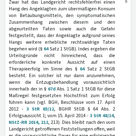
9
Zwar hat das Landgericht rechtsfehlerfrei einen
Hang des Angeklagten zum übermäßigen Konsum
von Betäubungsmitteln, den symptomatischen
Zusammenhang zwischen diesem und den
abgeurteilten Taten sowie auch die Gefahr
festgestellt, dass der Angeklagte aufgrund seines
Hangs weitere erhebliche rechtswidrige Taten
begehen wird (§
64
Satz 1 StGB). Indes ergeben die
Urteilsgründe nicht hinreichend, dass die
erforderliche konkrete Aussicht auf einen
Therapieerfolg im Sinne des §
64
Satz 2 StGB
besteht. Ein solcher ist nur dann anzunehmen,
wenn die Entzugsbehandlung voraussichtlich
innerhalb der in §
67d
Abs. 1 Satz 1 StGB für diese
Maßregel festgesetzten Höchstfrist zum Erfolg
führen kann (vgl. BGH, Beschlüsse vom 17. April
2012 -
3 StR 65/12
, BGHR StGB § 64 Abs. 2
Erfolgsaussicht 1; vom 15. April 2014 -
3 StR 48/14
,
NStZ-RR 2014, 212
, 213). Dies bleibt nach den vom
Landgericht getroffenen Feststellungen offen, weil
es die voraussichtliche Dauer für eine erfolgreiche