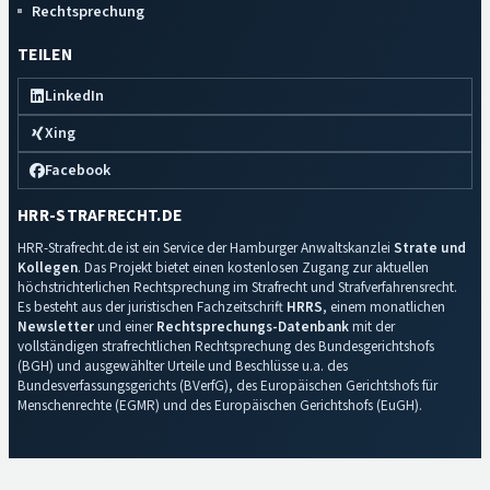
Rechtsprechung
TEILEN
LinkedIn
Xing
Facebook
HRR-STRAFRECHT.DE
HRR-Strafrecht.de ist ein Service der Hamburger Anwaltskanzlei
Strate und
Kollegen
. Das Projekt bietet einen kostenlosen Zugang zur aktuellen
höchstrichterlichen Rechtsprechung im Strafrecht und Strafverfahrensrecht.
Es besteht aus der juristischen Fachzeitschrift
HRRS
, einem monatlichen
Newsletter
und einer
Rechtsprechungs-Datenbank
mit der
vollständigen strafrechtlichen Rechtsprechung des Bundesgerichtshofs
(BGH) und ausgewählter Urteile und Beschlüsse u.a. des
Bundesverfassungsgerichts (BVerfG), des Europäischen Gerichtshofs für
Menschenrechte (EGMR) und des Europäischen Gerichtshofs (EuGH).
Impressum
·
Datenschutz