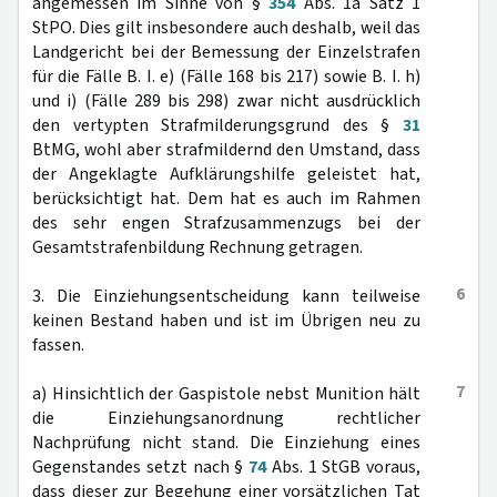
angemessen im Sinne von §
354
Abs. 1a Satz 1
StPO. Dies gilt insbesondere auch deshalb, weil das
Landgericht bei der Bemessung der Einzelstrafen
für die Fälle B. I. e) (Fälle 168 bis 217) sowie B. I. h)
und i) (Fälle 289 bis 298) zwar nicht ausdrücklich
den vertypten Strafmilderungsgrund des §
31
BtMG, wohl aber strafmildernd den Umstand, dass
der Angeklagte Aufklärungshilfe geleistet hat,
berücksichtigt hat. Dem hat es auch im Rahmen
des sehr engen Strafzusammenzugs bei der
Gesamtstrafenbildung Rechnung getragen.
6
3. Die Einziehungsentscheidung kann teilweise
keinen Bestand haben und ist im Übrigen neu zu
fassen.
7
a) Hinsichtlich der Gaspistole nebst Munition hält
die Einziehungsanordnung rechtlicher
Nachprüfung nicht stand. Die Einziehung eines
Gegenstandes setzt nach §
74
Abs. 1 StGB voraus,
dass dieser zur Begehung einer vorsätzlichen Tat