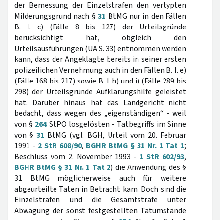
der Bemessung der Einzelstrafen den vertypten
Milderungsgrund nach §
31
BtMG nur in den Fällen
B. I. c) (Fälle 8 bis 127) der Urteilsgründe
berücksichtigt hat, obgleich den
Urteilsausführungen (UA S. 33) entnommen werden
kann, dass der Angeklagte bereits in seiner ersten
polizeilichen Vernehmung auch in den Fällen B. I. e)
(Fälle 168 bis 217) sowie B. I. h) und i) (Fälle 289 bis
298) der Urteilsgründe Aufklärungshilfe geleistet
hat. Darüber hinaus hat das Landgericht nicht
bedacht, dass wegen des „eigenständigen“ - weil
von §
264
StPO losgelösten - Tatbegriffs im Sinne
von §
31
BtMG (vgl. BGH, Urteil vom 20. Februar
1991 -
2 StR 608/90
,
BGHR BtMG § 31 Nr. 1 Tat 1
;
Beschluss vom 2. November 1993 -
1 StR 602/93
,
BGHR BtMG § 31 Nr. 1 Tat 2
) die Anwendung des §
31 BtMG möglicherweise auch für weitere
abgeurteilte Taten in Betracht kam. Doch sind die
Einzelstrafen und die Gesamtstrafe unter
Abwägung der sonst festgestellten Tatumstände