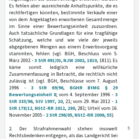
Es fehlen aber ausreichende Anhaltspunkte, die es
rechtfertigen könnten, bestimmte Verkäufe einer
von dem Angeklagten erworbenen Gesamtmenge
im Sinne einer Bewertungseinheit zuzuordnen.
Auch tatsächliche Grundlagen für eine tragfähige
Schätzung, welche und wie viele der jeweils
abgegebenen Mengen aus einem Erwerbsvorgang
stammten, fehlen (vgl. BGH, Beschluss vom 5.
März 2002 -
3 StR 491/01
,
NJW 2002, 1810
, 1811). Es
käme somit lediglich eine willkürliche
Zusammenfassung in Betracht, die rechtlich nicht
zulässig ist (vgl. BGH, Beschlüsse vom 7. August
1996 -
3 StR 69/96
,
BGHR BtMG § 29
Bewertungseinheit 8
; vom 4. September 1996 -
3
StR 335/96
,
StV 1997, 20
, 21; vom 29. Mai 2012 -
1
StR 178/12
,
NStZ-RR 2012, 280
, 281; Urteil vom 16.
November 2005 -
2 StR 296/05
,
NStZ-RR 2006, 55
).
5
2. Der Strafrahmenwahl stehen insoweit
Rechtsbedenken entgegen, als das Landgericht bei