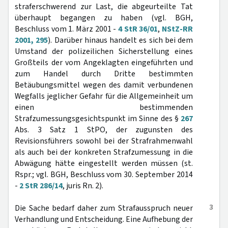
straferschwerend zur Last, die abgeurteilte Tat
überhaupt begangen zu haben (vgl. BGH,
Beschluss vom 1. März 2001 -
4 StR 36/01
,
NStZ-RR
2001, 295
). Darüber hinaus handelt es sich bei dem
Umstand der polizeilichen Sicherstellung eines
Großteils der vom Angeklagten eingeführten und
zum Handel durch Dritte bestimmten
Betäubungsmittel wegen des damit verbundenen
Wegfalls jeglicher Gefahr für die Allgemeinheit um
einen bestimmenden
Strafzumessungsgesichtspunkt im Sinne des §
267
Abs. 3 Satz 1 StPO, der zugunsten des
Revisionsführers sowohl bei der Strafrahmenwahl
als auch bei der konkreten Strafzumessung in die
Abwägung hätte eingestellt werden müssen (st.
Rspr.; vgl. BGH, Beschluss vom 30. September 2014
-
2 StR 286/14
, juris Rn. 2).
3
Die Sache bedarf daher zum Strafausspruch neuer
Verhandlung und Entscheidung. Eine Aufhebung der