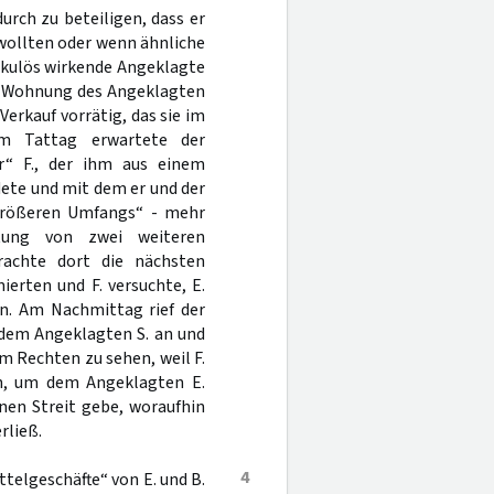
rch zu beteiligen, dass er
wollten oder wenn ähnliche
skulös wirkende Angeklagte
der Wohnung des Angeklagten
rkauf vorrätig, das sie im
Am Tattag erwartete der
er“ F., der ihm aus einem
ete und mit dem er und der
 „größeren Umfangs“ - mehr
tung von zwei weiteren
achte dort die nächsten
erten und F. versuchte, E.
n. Am Nachmittag rief der
 dem Angeklagten S. an und
m Rechten zu sehen, weil F.
ch, um dem Angeklagten E.
inen Streit gebe, woraufhin
rließ.
4
telgeschäfte“ von E. und B.