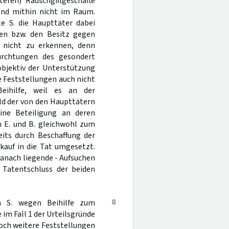
eren) Rauschgiftgeschäfte
and mithin nicht im Raum.
te S. die Haupttäter dabei
ten bzw. den Besitz gegen
st nicht zu erkennen, denn
ürchtungen des gesondert
 objektiv der Unterstützung
e Feststellungen auch nicht
eihilfe, weil es an der
eld der von den Haupttätern
ine Beteiligung an deren
h E. und B. gleichwohl zum
its durch Beschaffung der
auf in die Tat umgesetzt.
h danach liegende - Aufsuchen
Tatentschluss der beiden
8
n S. wegen Beihilfe zum
im Fall 1 der Urteilsgründe
noch weitere Feststellungen