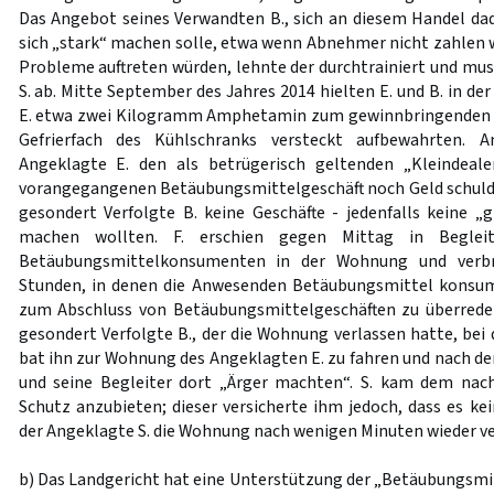
Das Angebot seines Verwandten B., sich an diesem Handel dadu
sich „stark“ machen solle, etwa wenn Abnehmer nicht zahlen 
Probleme auftreten würden, lehnte der durchtrainiert und mu
S. ab. Mitte September des Jahres 2014 hielten E. und B. in 
E. etwa zwei Kilogramm Amphetamin zum gewinnbringenden Ve
Gefrierfach des Kühlschranks versteckt aufbewahrten. 
Angeklagte E. den als betrügerisch geltenden „Kleindeal
vorangegangenen Betäubungsmittelgeschäft noch Geld schuld
gesondert Verfolgte B. keine Geschäfte - jedenfalls keine
machen wollten. F. erschien gegen Mittag in Beglei
Betäubungsmittelkonsumenten in der Wohnung und verbr
Stunden, in denen die Anwesenden Betäubungsmittel konsumi
zum Abschluss von Betäubungsmittelgeschäften zu überrede
gesondert Verfolgte B., der die Wohnung verlassen hatte, bei
bat ihn zur Wohnung des Angeklagten E. zu fahren und nach de
und seine Begleiter dort „Ärger machten“. S. kam dem na
Schutz anzubieten; dieser versicherte ihm jedoch, dass es ke
der Angeklagte S. die Wohnung nach wenigen Minuten wieder ve
b) Das Landgericht hat eine Unterstützung der „Betäubungsmit