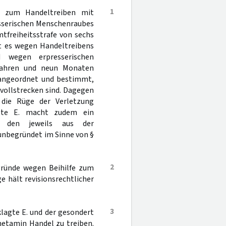
1
e zum Handeltreiben mit
sserischen Menschenraubes
tfreiheitsstrafe von sechs
at es wegen Handeltreibens
 wegen erpresserischen
 Jahren und neun Monaten
t angeordnet und bestimmt,
 vollstrecken sind. Dagegen
 die Rüge der Verletzung
agte E. macht zudem ein
en den jeweils aus der
 unbegründet im Sinne von §
2
sgründe wegen Beihilfe zum
 hält revisionsrechtlicher
3
lagte E. und der gesondert
etamin Handel zu treiben.