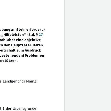
ubungsmitteln erfordert -
Hilfeleisten“ i.S.d. §
27
wohl aber eine objektive
ch den Haupttäter. Daran
reitschaft zum Ausdruck
ht bestehenden) Problemen
erstützen.
es Landgerichts Mainz
l 1 der Urteilsgründe