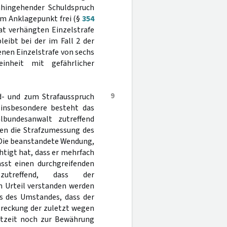
ahingehender Schuldspruch
em Anklagepunkt frei (§
354
Tat verhängten Einzelstrafe
eibt bei der im Fall 2 der
enen Einzelstrafe von sechs
inheit mit gefährlicher
9
d- und zum Strafausspruch
 insbesondere besteht das
lbundesanwalt zutreffend
gen die Strafzumessung des
 Die beanstandete Wendung,
htigt hat, dass er mehrfach
ässt einen durchgreifenden
utreffend, dass der
m Urteil verstanden werden
ts des Umstandes, dass der
treckung der zuletzt wegen
atzeit noch zur Bewährung