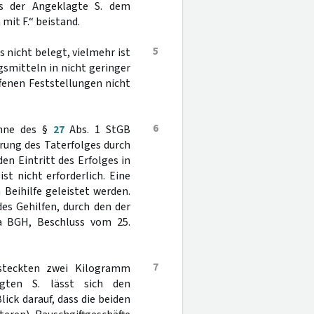
ss der Angeklagte S. dem
mit F.“ beistand.
5
s nicht belegt, vielmehr ist
smitteln in nicht geringer
fenen Feststellungen nicht
6
inne des §
27
Abs. 1 StGB
rung des Taterfolges durch
den Eintritt des Erfolges in
st nicht erforderlich. Eine
Beihilfe geleistet werden.
des Gehilfen, durch den der
wa BGH, Beschluss vom 25.
7
steckten zwei Kilogramm
gten S. lässt sich den
ick darauf, dass die beiden