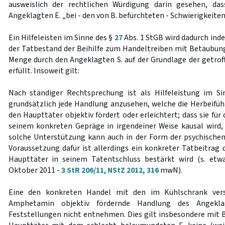
ausweislich der rechtlichen Würdigung darin gesehen, da
Angeklagten E. „bei - den von B. befürchteten - Schwierigkeiten 
Ein Hilfeleisten im Sinne des §
27
Abs. 1 StGB wird dadurch inde
der Tatbestand der Beihilfe zum Handeltreiben mit Betäubung
Menge durch den Angeklagten S. auf der Grundlage der getrof
erfüllt. Insoweit gilt:
Nach ständiger Rechtsprechung ist als Hilfeleistung im S
grundsätzlich jede Handlung anzusehen, welche die Herbeifüh
den Haupttäter objektiv fördert oder erleichtert; dass sie für 
seinem konkreten Gepräge in irgendeiner Weise kausal wird, i
solche Unterstützung kann auch in der Form der psychischen 
Voraussetzung dafür ist allerdings ein konkreter Tatbeitrag 
Haupttäter in seinem Tatentschluss bestärkt wird (s. et
Oktober 2011 -
3 StR 206/11
,
NStZ 2012, 316
mwN).
Eine den konkreten Handel mit den im Kühlschrank ver
Amphetamin objektiv fördernde Handlung des Angekla
Feststellungen nicht entnehmen. Dies gilt insbesondere mit Bl