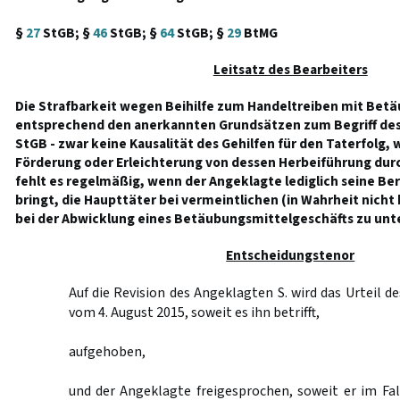
§
27
StGB; §
46
StGB; §
64
StGB; §
29
BtMG
Leitsatz des Bearbeiters
Die Strafbarkeit wegen Beihilfe zum Handeltreiben mit Betä
entsprechend den anerkannten Grundsätzen zum Begriff des „
StGB - zwar keine Kausalität des Gehilfen für den Taterfolg, 
Förderung oder Erleichterung von dessen Herbeiführung dur
fehlt es regelmäßig, wenn der Angeklagte lediglich seine Be
bringt, die Haupttäter bei vermeintlichen (in Wahrheit nic
bei der Abwicklung eines Betäubungsmittelgeschäfts zu unt
Entscheidungstenor
Auf die Revision des Angeklagten S. wird das Urteil d
vom 4. August 2015, soweit es ihn betrifft,
aufgehoben,
und der Angeklagte freigesprochen, soweit er im Fal