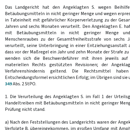
Das Landgericht hat den Angeklagten S. wegen Beihilf
Betäubungsmitteln in nicht geringer Menge und wegen erpre
in Tateinheit mit gefährlicher Körperverletzung zu der Gesam
Jahren und sechs Monaten verurteilt. Den Angeklagten E. h
mit Betäubungsmitteln in nicht geringer Menge und
Menschenraubes zu der Gesamtfreiheitsstrafe von sechs
verurteilt, seine Unterbringung in einer Entziehungsanstal
dass vor der Maßregel ein Jahr und zehn Monate der Strafe zu
wenden sich die Beschwerdeführer mit ihren jeweils auf
materiellen Rechts gestützten Revisionen; der Angekl
Verfahrenshindernis geltend. Die Rechtsmittel hab
Entscheidungsformel ersichtlichen Erfolg; im Übrigen sind sie
349
Abs. 2 StPO.
1. Die Verurteilung des Angeklagten S. im Fall 1 der Urteil
Handeltreiben mit Betäubungsmitteln in nicht geringer Menge
Prüfung nicht stand.
a) Nach den Feststellungen des Landgerichts waren der Angek
Verfolgte B. übereingekommen, im großen Umfang mit Amph