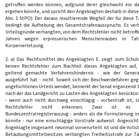
getroffen werden können, aufgrund derer gleichwohl ein d
ergehen könnte, und spricht den Angeklagten deshalb in dies
Abs. 1 StPO). Der daraus resultierende Wegfall der für diese 
bedingt die Aufhebung des Gesamtstrafenausspruchs. Es verbl
Urteilsgründe verhängten, von dem Rechtsfehler nicht betroff
Jahren wegen erpresserischen Menschenraubes in Tate
Körperverletzung.
2. a) Das Rechtsmittel des Angeklagten E. zeigt zum Schul
keinen Rechtsfehler zum Nachteil dieses Angeklagten auf,
geltend gemachte Verfahrenshindernis - wie der Genera
ausgeführt hat - nicht. Soweit sich der Beschwerdeführer ge
angefochtenen Urteils wendet, bemerkt der Senat ergänzend:
nach der das Landgericht zu Lasten des Angeklagten berücksic
- wenn auch nicht durchweg einschlägig - vorbestraft ist, l
Rechtsfehler nicht erkennen. Zwar ist es z
Bundeszentralregisterauszug - anders als die Formulierung i
könnte - nur eine einschlägige Vorstrafe aufweist. Angesich
Angeklagte insgesamt neunmal vorverurteilt ist und die Volls
Betäubungsmittelbesitzes verhängten Freiheitsstrafe zur T