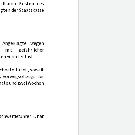
heidbaren Kosten des
agten der Staatskasse
r Angeklagte wegen
t mit gefährlicher
n verurteilt ist.
chnete Urteil, soweit
es Vorwegvollzugs der
onate und zwei Wochen
schwerdeführer E. hat