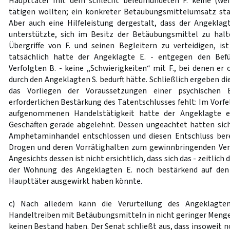
Haupttäter mit dem schlecht beleumundeten F. keine (weit
tätigen wollten; ein konkreter Betäubungsmittelumsatz st
Aber auch eine Hilfeleistung dergestalt, dass der Angeklag
unterstützte, sich im Besitz der Betäubungsmittel zu hal
Übergriffe von F. und seinen Begleitern zu verteidigen, i
tatsächlich hatte der Angeklagte E. - entgegen den Bef
Verfolgten B. - keine „Schwierigkeiten“ mit F., bei denen er
durch den Angeklagten S. bedurft hätte. Schließlich ergeben di
das Vorliegen der Voraussetzungen einer psychischen B
erforderlichen Bestärkung des Tatentschlusses fehlt: Im Vorf
aufgenommenen Handelstätigkeit hatte der Angeklagte e
Geschäften gerade abgelehnt. Dessen ungeachtet hatten sic
Amphetaminhandel entschlossen und diesen Entschluss bere
Drogen und deren Vorrätighalten zum gewinnbringenden Verk
Angesichts dessen ist nicht ersichtlich, dass sich das - zeitlic
der Wohnung des Angeklagten E. noch bestärkend auf den 
Haupttäter ausgewirkt haben könnte.
c) Nach alledem kann die Verurteilung des Angeklagte
Handeltreiben mit Betäubungsmitteln in nicht geringer Menge 
keinen Bestand haben. Der Senat schließt aus, dass insoweit 