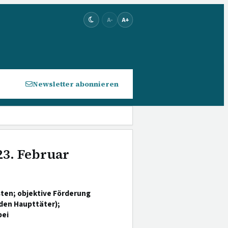
A-
A+
Newsletter abonnieren
23. Februar
sten; objektive Förderung
 den Haupttäter);
bei