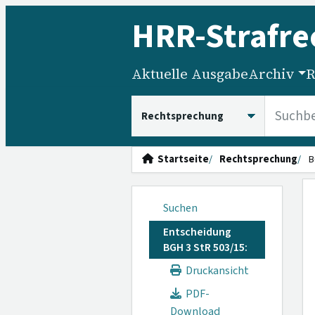
HRR
-Strafre
Aktuelle Ausgabe
Archiv
R
HRRS durchsuchen
Startseite
Rechtsprechung
B
Suchen
Entscheidung
BGH 3 StR 503/15:
Druckansicht
PDF-
Download