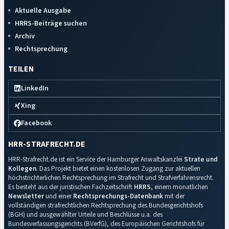
Aktuelle Ausgabe
HRRS-Beiträge suchen
Archiv
Rechtsprechung
TEILEN
LinkedIn
Xing
Facebook
HRR-STRAFRECHT.DE
HRR-Strafrecht.de ist ein Service der Hamburger Anwaltskanzlei
Strate und
Kollegen
. Das Projekt bietet einen kostenlosen Zugang zur aktuellen
höchstrichterlichen Rechtsprechung im Strafrecht und Strafverfahrensrecht.
Es besteht aus der juristischen Fachzeitschrift
HRRS
, einem monatlichen
Newsletter
und einer
Rechtsprechungs-Datenbank
mit der
vollständigen strafrechtlichen Rechtsprechung des Bundesgerichtshofs
(BGH) und ausgewählter Urteile und Beschlüsse u.a. des
Bundesverfassungsgerichts (BVerfG), des Europäischen Gerichtshofs für