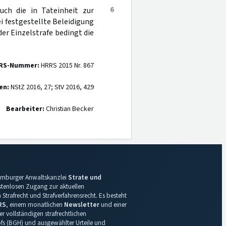
6
uch die in Tateinheit zur
i festgestellte Beleidigung
 der Einzelstrafe bedingt die
RS-Nummer:
HRRS 2015 Nr. 867
en:
NStZ 2016, 27; StV 2016, 429
Bearbeiter:
Christian Becker
 Hamburger Anwaltskanzlei
Strate und
ostenlosen Zugang zur aktuellen
Strafrecht und Strafverfahrensrecht. Es besteht
RS
, einem monatlichen
Newsletter
und einer
r vollständigen strafrechtlichen
s (BGH) und ausgewählter Urteile und