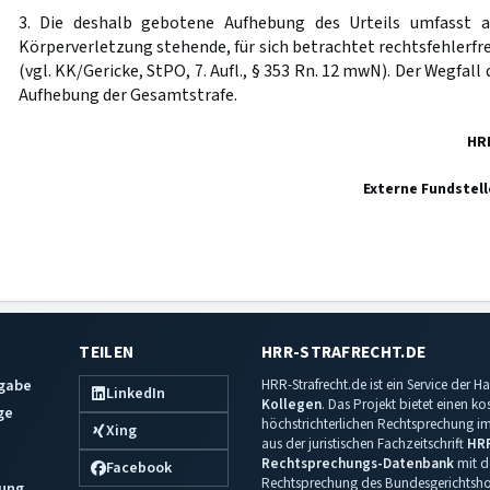
3. Die deshalb gebotene Aufhebung des Urteils umfasst a
Körperverletzung stehende, für sich betrachtet rechtsfehlerfre
(vgl. KK/Gericke, StPO, 7. Aufl., § 353 Rn. 12 mwN). Der Wegfall
Aufhebung der Gesamtstrafe.
HR
Externe Fundstell
TEILEN
HRR-STRAFRECHT.DE
sgabe
HRR-Strafrecht.de ist ein Service der
LinkedIn
Kollegen
. Das Projekt bietet einen k
ge
höchstrichterlichen Rechtsprechung im 
Xing
aus der juristischen Fachzeitschrift
HR
Rechtsprechungs-Datenbank
mit de
Facebook
Rechtsprechung des Bundesgerichtshof
ung