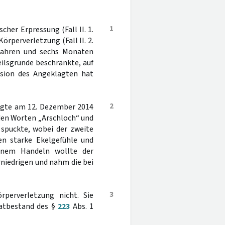
1
her Erpressung (Fall II. 1.
örperverletzung (Fall II. 2.
i Jahren und sechs Monaten
rteilsgründe beschränkte, auf
ision des Angeklagten hat
2
lagte am 12. Dezember 2014
den Worten „Arschloch“ und
 spuckte, wobei der zweite
en starke Ekelgefühle und
einem Handeln wollte der
niedrigen und nahm die bei
3
rperverletzung nicht. Sie
Tatbestand des §
223
Abs. 1