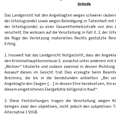
Gründe
Das Landgericht hat den Angeklagten wegen schwerer räuberisc
der Urteilsgründe) sowie wegen Beleidigung in Tateinheit mit K
der Urteilsgründe) zu einer Gesamtfreiheitsstrafe von dre
verurteilt. Die wirksam auf die Verurteilung in Fall II. 2. der U
die Rüge der Verletzung materiellen Rechts gestützte Rev
Erfolg.
1. Insoweit hat das Landgericht festgestellt, dass der Angek
den Kriminalhauptkommissar S. zunächst unter anderem mit 
„Wichser“ titulierte und sodann zweimal in dessen Richtung
Auswurf diesen im Gesicht traf. Dies erzeugte beim Beamt
Brechreiz, die bis in die bendstunden anhielten. „Bei s
Angeklagte den Zeugen […] in dessen Ehre herabsetzen, ihn er
diesem eingetretenen Ekelgefühle billigend in Kauf“.
2. Diese Feststellungen tragen die Verurteilung wegen Kö
belegen zwar den objektiven, nicht jedoch den subjektiven 
Alternative 1 StGB.