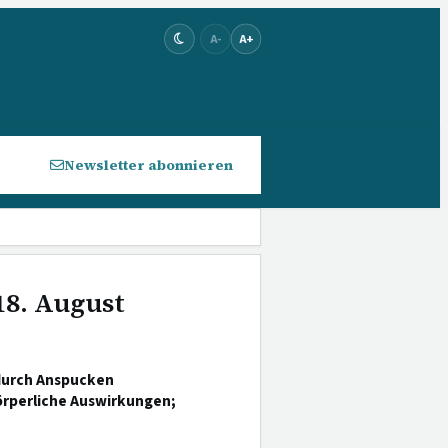
A-
A+
Newsletter abonnieren
18. August
durch Anspucken
örperliche Auswirkungen;