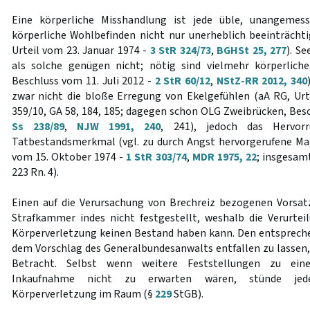
Eine körperliche Misshandlung ist jede üble, unangemes
körperliche Wohlbefinden nicht nur unerheblich beeinträchtig
Urteil vom 23. Januar 1974 -
3 StR 324/73
,
BGHSt 25, 277
). S
als solche genügen nicht; nötig sind vielmehr körperlich
Beschluss vom 11. Juli 2012 -
2 StR 60/12
,
NStZ-RR 2012, 340
zwar nicht die bloße Erregung von Ekelgefühlen (aA RG, Urt
359/10, GA 58, 184, 185; dagegen schon OLG Zweibrücken, Besc
Ss 238/89
,
NJW 1991, 240
, 241), jedoch das Hervor
Tatbestandsmerkmal (vgl. zu durch Angst hervorgerufene M
vom 15. Oktober 1974 -
1 StR 303/74
,
MDR 1975, 22
; insgesamt
223 Rn. 4).
Einen auf die Verursachung von Brechreiz bezogenen Vorsat
Strafkammer indes nicht festgestellt, weshalb die Verurtei
Körperverletzung keinen Bestand haben kann. Den entsprec
dem Vorschlag des Generalbundesanwalts entfallen zu lassen,
Betracht. Selbst wenn weitere Feststellungen zu eine
Inkaufnahme nicht zu erwarten wären, stünde jeden
Körperverletzung im Raum (§
229
StGB).