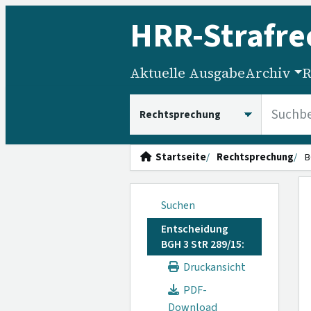
HRR
-Strafre
Aktuelle Ausgabe
Archiv
R
HRRS durchsuchen
Startseite
Rechtsprechung
B
Suchen
Entscheidung
BGH 3 StR 289/15:
Druckansicht
PDF-
Download