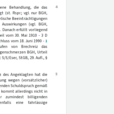
4
sene Behandlung, die das
t (st. Rspr.; vgl. nur BGH,
eelische Beeinträchtigungen
e Auswirkungen (vgl. BGH,
). Danach erfüllt vorliegend
eil vom 30. Mai 1910 - 3 D
hluss vom 18. Juni 1990 -
1
rufen von Brechreiz das
agenschmerzen BGH, Urteil
 S/S/Eser, StGB, 29. Aufl., §
5
z des Angeklagten hat die
lung wegen (vorsätzlicher)
henden Schuldspruch gemäß
 kommt allerdings nicht in
r zumindest billigenden
falls eine fahrlässige