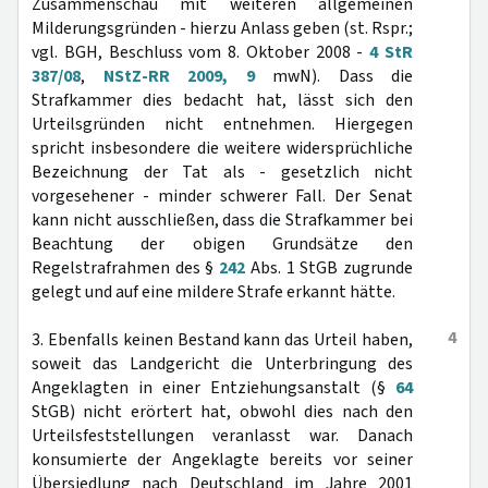
Zusammenschau mit weiteren allgemeinen
Milderungsgründen - hierzu Anlass geben (st. Rspr.;
vgl. BGH, Beschluss vom 8. Oktober 2008 -
4 StR
387/08
,
NStZ-RR 2009, 9
mwN). Dass die
Strafkammer dies bedacht hat, lässt sich den
Urteilsgründen nicht entnehmen. Hiergegen
spricht insbesondere die weitere widersprüchliche
Bezeichnung der Tat als - gesetzlich nicht
vorgesehener - minder schwerer Fall. Der Senat
kann nicht ausschließen, dass die Strafkammer bei
Beachtung der obigen Grundsätze den
Regelstrafrahmen des §
242
Abs. 1 StGB zugrunde
gelegt und auf eine mildere Strafe erkannt hätte.
4
3. Ebenfalls keinen Bestand kann das Urteil haben,
soweit das Landgericht die Unterbringung des
Angeklagten in einer Entziehungsanstalt (§
64
StGB) nicht erörtert hat, obwohl dies nach den
Urteilsfeststellungen veranlasst war. Danach
konsumierte der Angeklagte bereits vor seiner
Übersiedlung nach Deutschland im Jahre 2001