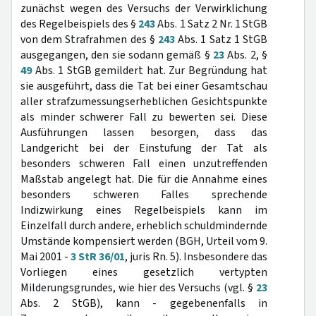
zunächst wegen des Versuchs der Verwirklichung
des Regelbeispiels des §
243
Abs. 1 Satz 2 Nr. 1 StGB
von dem Strafrahmen des §
243
Abs. 1 Satz 1 StGB
ausgegangen, den sie sodann gemäß §
23
Abs. 2, §
49
Abs. 1 StGB gemildert hat. Zur Begründung hat
sie ausgeführt, dass die Tat bei einer Gesamtschau
aller strafzumessungserheblichen Gesichtspunkte
als minder schwerer Fall zu bewerten sei. Diese
Ausführungen lassen besorgen, dass das
Landgericht bei der Einstufung der Tat als
besonders schweren Fall einen unzutreffenden
Maßstab angelegt hat. Die für die Annahme eines
besonders schweren Falles sprechende
Indizwirkung eines Regelbeispiels kann im
Einzelfall durch andere, erheblich schuldmindernde
Umstände kompensiert werden (BGH, Urteil vom 9.
Mai 2001 -
3 StR 36/01
, juris Rn. 5). Insbesondere das
Vorliegen eines gesetzlich vertypten
Milderungsgrundes, wie hier des Versuchs (vgl. §
23
Abs. 2 StGB), kann - gegebenenfalls in