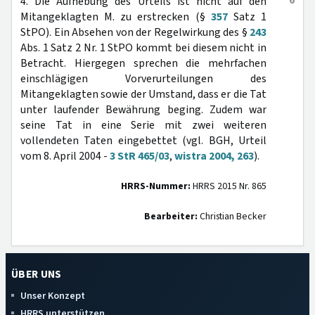
6
4. Die Aufhebung des Urteils ist nicht auf den
Mitangeklagten M. zu erstrecken (§
357
Satz 1
StPO). Ein Absehen von der Regelwirkung des §
243
Abs. 1 Satz 2 Nr. 1 StPO kommt bei diesem nicht in
Betracht. Hiergegen sprechen die mehrfachen
einschlägigen Vorverurteilungen des
Mitangeklagten sowie der Umstand, dass er die Tat
unter laufender Bewährung beging. Zudem war
seine Tat in eine Serie mit zwei weiteren
vollendeten Taten eingebettet (vgl. BGH, Urteil
vom 8. April 2004 -
3 StR 465/03
,
wistra 2004, 263
).
HRRS-Nummer:
HRRS 2015 Nr. 865
Bearbeiter:
Christian Becker
ÜBER UNS
Unser Konzept
HRRS unterstützen