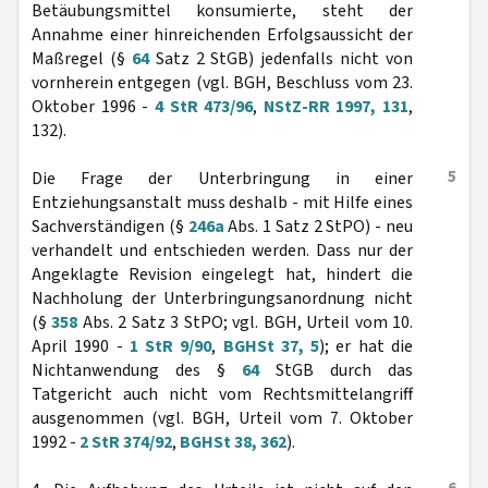
Betäubungsmittel konsumierte, steht der
Annahme einer hinreichenden Erfolgsaussicht der
Maßregel (§
64
Satz 2 StGB) jedenfalls nicht von
vornherein entgegen (vgl. BGH, Beschluss vom 23.
Oktober 1996 -
4 StR 473/96
,
NStZ-RR 1997, 131
,
132).
5
Die Frage der Unterbringung in einer
Entziehungsanstalt muss deshalb - mit Hilfe eines
Sachverständigen (§
246a
Abs. 1 Satz 2 StPO) - neu
verhandelt und entschieden werden. Dass nur der
Angeklagte Revision eingelegt hat, hindert die
Nachholung der Unterbringungsanordnung nicht
(§
358
Abs. 2 Satz 3 StPO; vgl. BGH, Urteil vom 10.
April 1990 -
1 StR 9/90
,
BGHSt 37, 5
); er hat die
Nichtanwendung des §
64
StGB durch das
Tatgericht auch nicht vom Rechtsmittelangriff
ausgenommen (vgl. BGH, Urteil vom 7. Oktober
1992 -
2 StR 374/92
,
BGHSt 38, 362
).