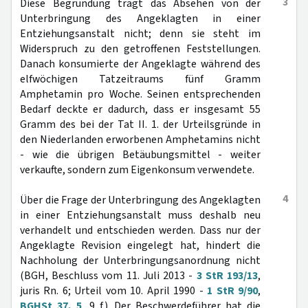
3
Diese Begründung trägt das Absehen von der
Unterbringung des Angeklagten in einer
Entziehungsanstalt nicht; denn sie steht im
Widerspruch zu den getroffenen Feststellungen.
Danach konsumierte der Angeklagte während des
elfwöchigen Tatzeitraums fünf Gramm
Amphetamin pro Woche. Seinen entsprechenden
Bedarf deckte er dadurch, dass er insgesamt 55
Gramm des bei der Tat II. 1. der Urteilsgründe in
den Niederlanden erworbenen Amphetamins nicht
- wie die übrigen Betäubungsmittel - weiter
verkaufte, sondern zum Eigenkonsum verwendete.
4
Über die Frage der Unterbringung des Angeklagten
in einer Entziehungsanstalt muss deshalb neu
verhandelt und entschieden werden. Dass nur der
Angeklagte Revision eingelegt hat, hindert die
Nachholung der Unterbringungsanordnung nicht
(BGH, Beschluss vom 11. Juli 2013 -
3 StR 193/13
,
juris Rn. 6; Urteil vom 10. April 1990 -
1 StR 9/90
,
BGHSt 37, 5
, 9 f.). Der Beschwerdeführer hat die