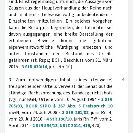
sind. Es ist regelmäßig untunlich, die Aussagen von
Zeugen aus der Hauptverhandlung der Reihe nach
und in ihren - teilweise völlig unbedeutenden -
Einzelheiten mitzuteilen. Ein solches Vorgehen
kann die Besorgnis begründen, der Tatrichter sei
davon ausgegangen, eine breite Darstellung der
erhobenen Beweise könne die gebotene
eigenverantwortliche Würdigung ersetzen und
unter Umständen den Bestand des Urteils
gefährden (st. Rspr.; BGH, Beschluss vom 31. März
2015 -
3 StR 630/14
, juris Rn. 10).
4
3. Zum notwendigen Inhalt eines (teilweise)
freisprechenden Urteils verweist der Senat auf die
ständige Rechtsprechung des Bundesgerichtshofs
(vgl. nur BGH, Urteile vom 10. August 1994 -
3 StR
705/93
,
BGHR StPO § 267 Abs. 5 Freispruch 10
mwN; vom 24. Juli 2008 -
3 StR 261/08
, juris Rn. 4;
vom 29. Juli 2010 -
4 StR 190/10
, juris Rn. 7 ff.; vom 2.
April 2014 -
2 StR 554/13
,
NStZ 2014, 419
, 420).