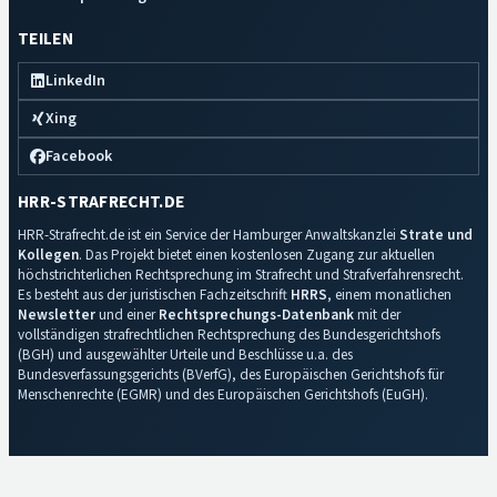
TEILEN
LinkedIn
Xing
Facebook
HRR-STRAFRECHT.DE
HRR-Strafrecht.de ist ein Service der Hamburger Anwaltskanzlei
Strate und
Kollegen
. Das Projekt bietet einen kostenlosen Zugang zur aktuellen
höchstrichterlichen Rechtsprechung im Strafrecht und Strafverfahrensrecht.
Es besteht aus der juristischen Fachzeitschrift
HRRS
, einem monatlichen
Newsletter
und einer
Rechtsprechungs-Datenbank
mit der
vollständigen strafrechtlichen Rechtsprechung des Bundesgerichtshofs
(BGH) und ausgewählter Urteile und Beschlüsse u.a. des
Bundesverfassungsgerichts (BVerfG), des Europäischen Gerichtshofs für
Menschenrechte (EGMR) und des Europäischen Gerichtshofs (EuGH).
Impressum
·
Datenschutz