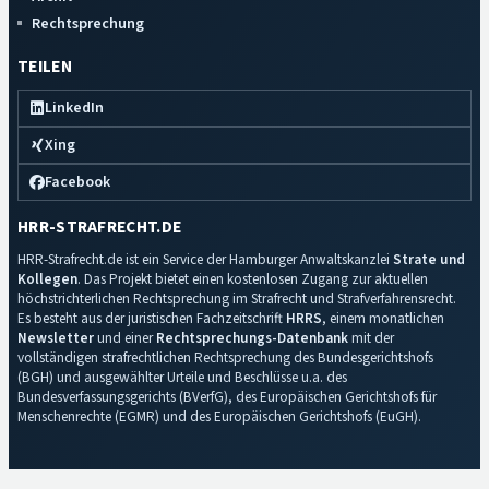
Rechtsprechung
TEILEN
LinkedIn
Xing
Facebook
HRR-STRAFRECHT.DE
HRR-Strafrecht.de ist ein Service der Hamburger Anwaltskanzlei
Strate und
Kollegen
. Das Projekt bietet einen kostenlosen Zugang zur aktuellen
höchstrichterlichen Rechtsprechung im Strafrecht und Strafverfahrensrecht.
Es besteht aus der juristischen Fachzeitschrift
HRRS
, einem monatlichen
Newsletter
und einer
Rechtsprechungs-Datenbank
mit der
vollständigen strafrechtlichen Rechtsprechung des Bundesgerichtshofs
(BGH) und ausgewählter Urteile und Beschlüsse u.a. des
Bundesverfassungsgerichts (BVerfG), des Europäischen Gerichtshofs für
Menschenrechte (EGMR) und des Europäischen Gerichtshofs (EuGH).
Impressum
·
Datenschutz