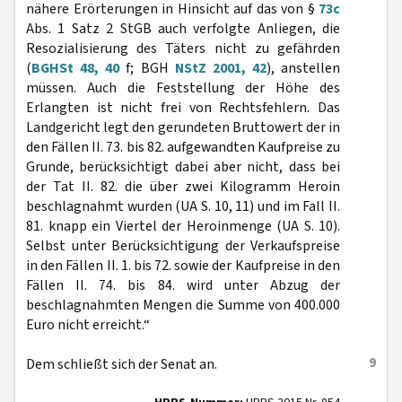
nähere Erörterungen in Hinsicht auf das von §
73c
Abs. 1 Satz 2 StGB auch verfolgte Anliegen, die
Resozialisierung des Täters nicht zu gefährden
(
BGHSt 48, 40
f; BGH
NStZ 2001, 42
), anstellen
müssen. Auch die Feststellung der Höhe des
Erlangten ist nicht frei von Rechtsfehlern. Das
Landgericht legt den gerundeten Bruttowert der in
den Fällen II. 73. bis 82. aufgewandten Kaufpreise zu
Grunde, berücksichtigt dabei aber nicht, dass bei
der Tat II. 82. die über zwei Kilogramm Heroin
beschlagnahmt wurden (UA S. 10, 11) und im Fall II.
81. knapp ein Viertel der Heroinmenge (UA S. 10).
Selbst unter Berücksichtigung der Verkaufspreise
in den Fällen II. 1. bis 72. sowie der Kaufpreise in den
Fällen II. 74. bis 84. wird unter Abzug der
beschlagnahmten Mengen die Summe von 400.000
Euro nicht erreicht.“
9
Dem schließt sich der Senat an.