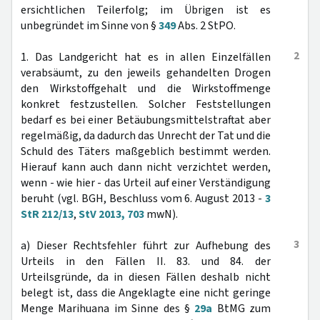
ersichtlichen Teilerfolg; im Übrigen ist es
unbegründet im Sinne von §
349
Abs. 2 StPO.
2
1. Das Landgericht hat es in allen Einzelfällen
verabsäumt, zu den jeweils gehandelten Drogen
den Wirkstoffgehalt und die Wirkstoffmenge
konkret festzustellen. Solcher Feststellungen
bedarf es bei einer Betäubungsmittelstraftat aber
regelmäßig, da dadurch das Unrecht der Tat und die
Schuld des Täters maßgeblich bestimmt werden.
Hierauf kann auch dann nicht verzichtet werden,
wenn - wie hier - das Urteil auf einer Verständigung
beruht (vgl. BGH, Beschluss vom 6. August 2013 -
3
StR 212/13
,
StV 2013, 703
mwN).
3
a) Dieser Rechtsfehler führt zur Aufhebung des
Urteils in den Fällen II. 83. und 84. der
Urteilsgründe, da in diesen Fällen deshalb nicht
belegt ist, dass die Angeklagte eine nicht geringe
Menge Marihuana im Sinne des §
29a
BtMG zum