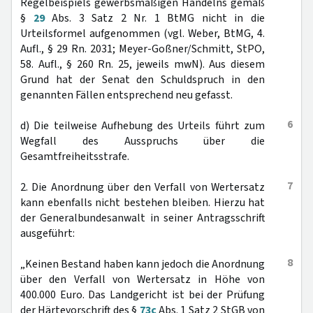
Regelbeispiels gewerbsmäßigen Handelns gemäß
§
29
Abs. 3 Satz 2 Nr. 1 BtMG nicht in die
Urteilsformel aufgenommen (vgl. Weber, BtMG, 4.
Aufl., § 29 Rn. 2031; Meyer-Goßner/Schmitt, StPO,
58. Aufl., § 260 Rn. 25, jeweils mwN). Aus diesem
Grund hat der Senat den Schuldspruch in den
genannten Fällen entsprechend neu gefasst.
6
d) Die teilweise Aufhebung des Urteils führt zum
Wegfall des Ausspruchs über die
Gesamtfreiheitsstrafe.
7
2. Die Anordnung über den Verfall von Wertersatz
kann ebenfalls nicht bestehen bleiben. Hierzu hat
der Generalbundesanwalt in seiner Antragsschrift
ausgeführt:
8
„Keinen Bestand haben kann jedoch die Anordnung
über den Verfall von Wertersatz in Höhe von
400.000 Euro. Das Landgericht ist bei der Prüfung
der Härtevorschrift des §
73c
Abs. 1 Satz 2 StGB von