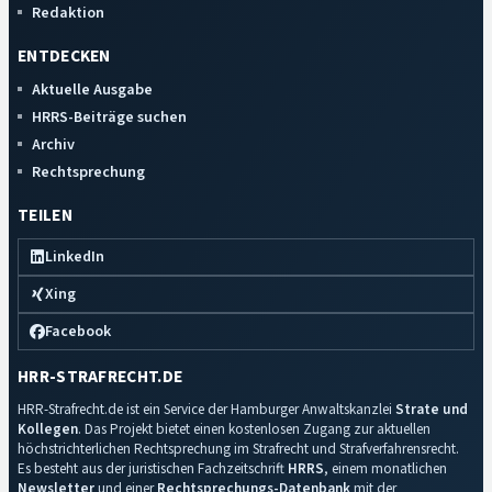
Redaktion
ENTDECKEN
Aktuelle Ausgabe
HRRS-Beiträge suchen
Archiv
Rechtsprechung
TEILEN
LinkedIn
Xing
Facebook
HRR-STRAFRECHT.DE
HRR-Strafrecht.de ist ein Service der Hamburger Anwaltskanzlei
Strate und
Kollegen
. Das Projekt bietet einen kostenlosen Zugang zur aktuellen
höchstrichterlichen Rechtsprechung im Strafrecht und Strafverfahrensrecht.
Es besteht aus der juristischen Fachzeitschrift
HRRS
, einem monatlichen
Newsletter
und einer
Rechtsprechungs-Datenbank
mit der