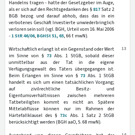
Handelns tragen - hatte der Gesetzgeber im Auge,
als er sich auf den Rechtsgedanken des §
817
Satz 2
BGB bezog und darauf abhob, dass das in ein
verbotenes Geschäft Investierte unwiederbringlich
verloren sein soll (vgl. BGH, Urteil vom 16. Mai 2006
-
1 StR 46/06
,
BGHSt 51, 65
, 66 f. mwN).
13
Wirtschaftlich erlangt ist ein Gegenstand oder Wert
im Sinne von §
73
Abs. 1 StGB, sobald dieser
unmittelbar aus der Tat in die eigene
Verfügungsgewalt des Täters übergegangen ist.
Beim Erlangen im Sinne von §
73
Abs. 1 StGB
handelt es sich um einen tatsächlichen Vorgang;
auf zivilrechtliche Besitz- und
Eigentumsverhältnissen zwischen mehreren
Tatbeteiligten kommt es nicht an. Spätere
Mittelabflüsse können nur im Rahmen der
Härtefallklausel des §
73c
Abs. 1 Satz 2 StGB
berücksichtigt werden (BGH aaO, S. 68 mwN).
14