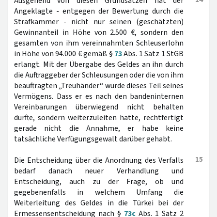
Ausgehend von diesen Grundsätzen hat der
Angeklagte - entgegen der Bewertung durch die
Strafkammer - nicht nur seinen (geschätzten)
Gewinnanteil in Höhe von 2.500 €, sondern den
gesamten von ihm vereinnahmten Schleuserlohn
in Höhe von 94.000 € gemäß §
73
Abs. 1 Satz 1 StGB
erlangt. Mit der Übergabe des Geldes an ihn durch
die Auftraggeber der Schleusungen oder die von ihm
beauftragten „Treuhänder“ wurde dieses Teil seines
Vermögens. Dass er es nach den bandeninternen
Vereinbarungen überwiegend nicht behalten
durfte, sondern weiterzuleiten hatte, rechtfertigt
gerade nicht die Annahme, er habe keine
tatsächliche Verfügungsgewalt darüber gehabt.
15
Die Entscheidung über die Anordnung des Verfalls
bedarf danach neuer Verhandlung und
Entscheidung, auch zu der Frage, ob und
gegebenenfalls in welchem Umfang die
Weiterleitung des Geldes in die Türkei bei der
Ermessensentscheidung nach §
73c
Abs. 1 Satz 2