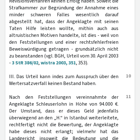
Revisionsverfahren keinen Erfolg haben. Soweit die
Strafkammer zur Begründung der Annahme eines
minder schweren Falles wesentlich darauf
abgestellt hat, dass der Angeklagte mit seinen
Taten Hilfe leisten wollte, mithin auch aus
altruistischen Motiven handelte, ist dies - weil von
den Feststellungen und einer rechtsfehlerfreien
Beweiswürdigung getragen - grundsätzlich nicht
zu beanstanden (vgl. BGH, Urteil vom 30. April 2003
-
3 StR 386/02
,
wistra 2003, 351
, 353).
10
III. Das Urteil kann indes zum Ausspruch über den
Wertersatzverfall keinen Bestand haben.
11
Nach den Feststellungen vereinnahmte der
Angeklagte Schleuserlohn in Höhe von 94.000 €.
Der Umstand, dass er dieses Geld jedenfalls
überwiegend an den „H.“ in Istanbul weiterleitete,
rechtfertigt nicht die Bewertung, der Angeklagte
habe dieses nicht erlangt; vielmehr hat das
Landgericht insoweit die Bedeutung und die