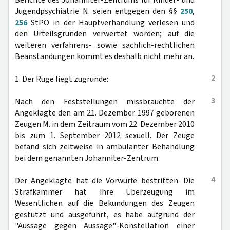
Berichte des Johanniter-Zentrums für Kinder- und
Jugendpsychiatrie N. seien entgegen den §§
250
,
256
StPO in der Hauptverhandlung verlesen und
den Urteilsgründen verwertet worden; auf die
weiteren verfahrens- sowie sachlich-rechtlichen
Beanstandungen kommt es deshalb nicht mehr an.
2
1. Der Rüge liegt zugrunde:
3
Nach den Feststellungen missbrauchte der
Angeklagte den am 21. Dezember 1997 geborenen
Zeugen M. in dem Zeitraum vom 22. Dezember 2010
bis zum 1. September 2012 sexuell. Der Zeuge
befand sich zeitweise in ambulanter Behandlung
bei dem genannten Johanniter-Zentrum.
4
Der Angeklagte hat die Vorwürfe bestritten. Die
Strafkammer hat ihre Überzeugung im
Wesentlichen auf die Bekundungen des Zeugen
gestützt und ausgeführt, es habe aufgrund der
"Aussage gegen Aussage"-Konstellation einer