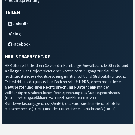
Rechtsprechung
TEILEN
LinkedIn
Xing
Facebook
HRR-STRAFRECHT.DE
HRR-Strafrecht.de ist ein Service der Hamburger Anwaltskanzlei
Strate und
Kollegen
. Das Projekt bietet einen kostenlosen Zugang zur aktuellen
höchstrichterlichen Rechtsprechung im Strafrecht und Strafverfahrensrecht.
Es besteht aus der juristischen Fachzeitschrift
HRRS
, einem monatlichen
Newsletter
und einer
Rechtsprechungs-Datenbank
mit der
vollständigen strafrechtlichen Rechtsprechung des Bundesgerichtshofs
(BGH) und ausgewählter Urteile und Beschlüsse u.a. des
Bundesverfassungsgerichts (BVerfG), des Europäischen Gerichtshofs für
Menschenrechte (EGMR) und des Europäischen Gerichtshofs (EuGH).
Impressum
·
Datenschutz