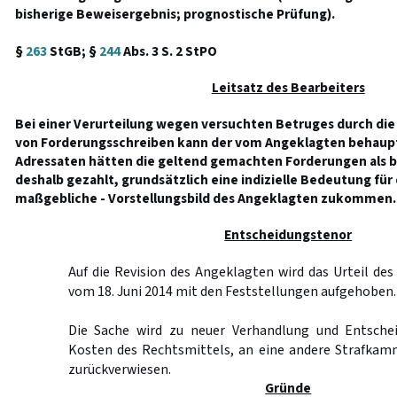
bisherige Beweisergebnis; prognostische Prüfung).
§
263
StGB; §
244
Abs. 3 S. 2 StPO
Leitsatz des Bearbeiters
Bei einer Verurteilung wegen versuchten Betruges durch di
von Forderungsschreiben kann der vom Angeklagten behaupt
Adressaten hätten die geltend gemachten Forderungen als 
deshalb gezahlt, grundsätzlich eine indizielle Bedeutung für
maßgebliche - Vorstellungsbild des Angeklagten zukommen.
Entscheidungstenor
Auf die Revision des Angeklagten wird das Urteil des
vom 18. Juni 2014 mit den Feststellungen aufgehoben.
Die Sache wird zu neuer Verhandlung und Entschei
Kosten des Rechtsmittels, an eine andere Strafkam
zurückverwiesen.
Gründe