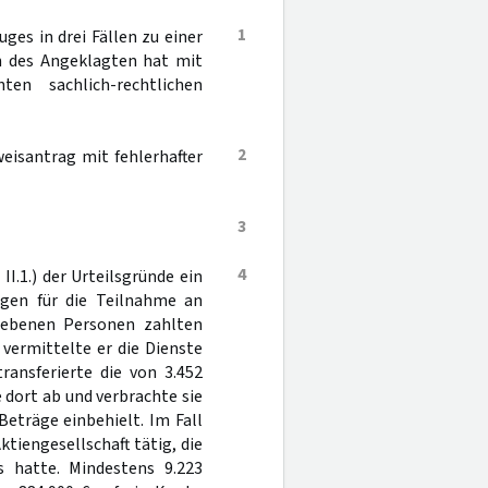
1
es in drei Fällen zu einer
on des Angeklagten hat mit
en sachlich-rechtlichen
2
weisantrag mit fehlerhafter
3
4
II.1.) der Urteilsgründe ein
gen für die Teilnahme an
riebenen Personen zahlten
e vermittelte er die Dienste
ansferierte die von 3.452
 dort ab und verbrachte sie
Beträge einbehielt. Im Fall
ktiengesellschaft tätig, die
 hatte. Mindestens 9.223