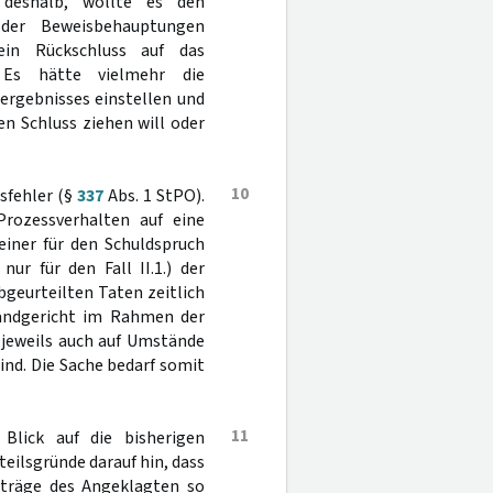
 deshalb, wollte es den
 der Beweisbehauptungen
ein Rückschluss auf das
 Es hätte vielmehr die
ergebnisses einstellen und
n Schluss ziehen will oder
10
sfehler (§
337
Abs. 1 StPO).
Prozessverhalten auf eine
einer für den Schuldspruch
ur für den Fall II.1.) der
bgeurteilten Taten zeitlich
Landgericht im Rahmen der
e jeweils auch auf Umstände
 sind. Die Sache bedarf somit
11
Blick auf die bisherigen
rteilsgründe darauf hin, dass
iträge des Angeklagten so