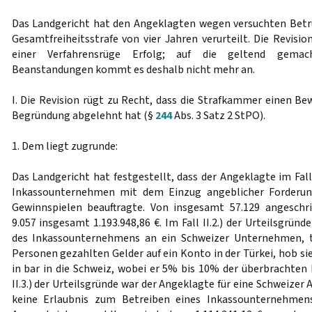
Das Landgericht hat den Angeklagten wegen versuchten Betrug
Gesamtfreiheitsstrafe von vier Jahren verurteilt. Die Revisi
einer Verfahrensrüge Erfolg; auf die geltend gemacht
Beanstandungen kommt es deshalb nicht mehr an.
I. Die Revision rügt zu Recht, dass die Strafkammer einen Be
Begründung abgelehnt hat (§
244
Abs. 3 Satz 2 StPO).
1. Dem liegt zugrunde:
Das Landgericht hat festgestellt, dass der Angeklagte im Fall 
Inkassounternehmen mit dem Einzug angeblicher Forderun
Gewinnspielen beauftragte. Von insgesamt 57.129 angesch
9.057 insgesamt 1.193.948,86 €. Im Fall II.2.) der Urteilsgründ
des Inkassounternehmens an ein Schweizer Unternehmen, tr
Personen gezahlten Gelder auf ein Konto in der Türkei, hob sie
in bar in die Schweiz, wobei er 5% bis 10% der überbrachten 
II.3.) der Urteilsgründe war der Angeklagte für eine Schweizer A
keine Erlaubnis zum Betreiben eines Inkassounternehmens