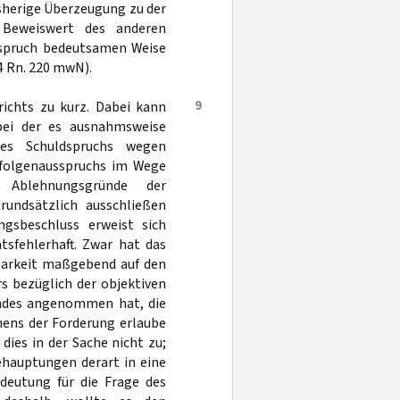
isherige Überzeugung zu der
 Beweiswert des anderen
usspruch bedeutsamen Weise
44 Rn. 220 mwN).
9
ichts zu kurz. Dabei kann
 bei der es ausnahmsweise
des Schuldspruchs wegen
sfolgenausspruchs im Wege
 Ablehnungsgründe der
rundsätzlich ausschließen
gsbeschluss erweist sich
tsfehlerhaft. Zwar hat das
fbarkeit maßgebend auf den
s bezüglich der objektiven
ndes angenommen hat, die
hens der Forderung erlaube
 dies in der Sache nicht zu;
ehauptungen derart in eine
edeutung für die Frage des