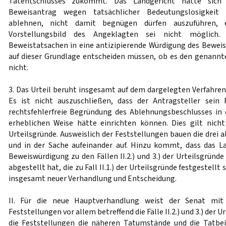
Tatentschlusses zukommt. Das Landgericht hätte sich
Beweisantrag wegen tatsächlicher Bedeutungslosigkeit
ablehnen, nicht damit begnügen dürfen auszuführen, 
Vorstellungsbild des Angeklagten sei nicht möglich.
Beweistatsachen in eine antizipierende Würdigung des Beweis
auf dieser Grundlage entscheiden müssen, ob es den genannte
nicht.
3. Das Urteil beruht insgesamt auf dem dargelegten Verfahren
Es ist nicht auszuschließen, dass der Antragsteller sein 
rechtsfehlerfreie Begründung des Ablehnungsbeschlusses in 
erheblichen Weise hätte einrichten können. Dies gilt nicht n
Urteilsgründe. Ausweislich der Feststellungen bauen die drei a
und in der Sache aufeinander auf. Hinzu kommt, dass das 
Beweiswürdigung zu den Fällen II.2.) und 3.) der Urteilsgründ
abgestellt hat, die zu Fall II.1.) der Urteilsgründe festgestellt
insgesamt neuer Verhandlung und Entscheidung.
II. Für die neue Hauptverhandlung weist der Senat mit 
Feststellungen vor allem betreffend die Fälle II.2.) und 3.) der U
die Feststellungen die näheren Tatumstände und die Tatbe