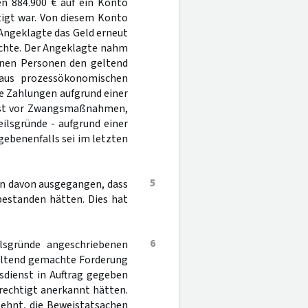
en 884.900 € auf ein Konto
tigt war. Von diesem Konto
Angeklagte das Geld erneut
rachte. Der Angeklagte nahm
benen Personen den geltend
"aus prozessökonomischen
ie Zahlungen aufgrund einer
ngst vor Zwangsmaßnahmen,
eilsgründe - aufgrund einer
ebenenfalls sei im letzten
5
len davon ausgegangen, dass
bestanden hätten. Dies hat
6
ilsgründe angeschriebenen
geltend gemachte Forderung
sdienst in Auftrag gegeben
rechtigt anerkannt hätten.
lehnt, die Beweistatsachen