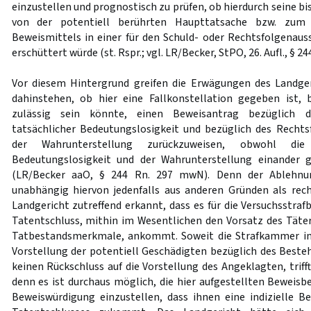
einzustellen und prognostisch zu prüfen, ob hierdurch seine b
von der potentiell berührten Haupttatsache bzw. zum
Beweismittels in einer für den Schuld- oder Rechtsfolgena
erschüttert würde (st. Rspr.; vgl. LR/Becker, StPO, 26. Aufl., § 2
Vor diesem Hintergrund greifen die Erwägungen des Landger
dahinstehen, ob hier eine Fallkonstellation gegeben ist,
zulässig sein könnte, einen Beweisantrag bezüglich 
tatsächlicher Bedeutungslosigkeit und bezüglich des Recht
der Wahrunterstellung zurückzuweisen, obwohl die
Bedeutungslosigkeit und der Wahrunterstellung einander g
(LR/Becker aaO, § 244 Rn. 297 mwN). Denn der Ablehnun
unabhängig hiervon jedenfalls aus anderen Gründen als rech
Landgericht zutreffend erkannt, dass es für die Versuchsstra
Tatentschluss, mithin im Wesentlichen den Vorsatz des Täter
Tatbestandsmerkmale, ankommt. Soweit die Strafkammer i
Vorstellung der potentiell Geschädigten bezüglich des Beste
keinen Rückschluss auf die Vorstellung des Angeklagten, trifft
denn es ist durchaus möglich, die hier aufgestellten Beweisb
Beweiswürdigung einzustellen, dass ihnen eine indizielle B