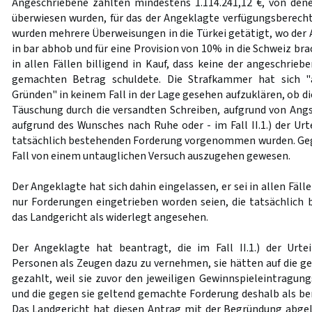
Angeschriebene zahlten mindestens 1.114.241,12 €, von den
überwiesen wurden, für das der Angeklagte verfügungsberech
wurden mehrere Überweisungen in die Türkei getätigt, wo der 
in bar abhob und für eine Provision von 10% in die Schweiz b
in allen Fällen billigend in Kauf, dass keine der angeschrie
gemachten Betrag schuldete. Die Strafkammer hat sich 
Gründen" in keinem Fall in der Lage gesehen aufzuklären, ob d
Täuschung durch die versandten Schreiben, aufgrund von A
aufgrund des Wunsches nach Ruhe oder - im Fall II.1.) der Urt
tatsächlich bestehenden Forderung vorgenommen wurden. Geg
Fall von einem untauglichen Versuch auszugehen gewesen.
Der Angeklagte hat sich dahin eingelassen, er sei in allen Fäl
nur Forderungen eingetrieben worden seien, die tatsächlich 
das Landgericht als widerlegt angesehen.
Der Angeklagte hat beantragt, die im Fall II.1.) der Urte
Personen als Zeugen dazu zu vernehmen, sie hätten auf die 
gezahlt, weil sie zuvor den jeweiligen Gewinnspieleintragung
und die gegen sie geltend gemachte Forderung deshalb als be
Das Landgericht hat diesen Antrag mit der Begründung abge