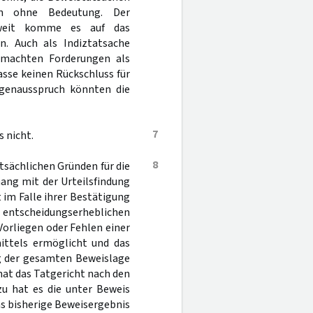
en ohne Bedeutung. Der
soweit komme es auf das
n. Auch als Indiztatsache
emachten Forderungen als
asse keinen Rückschluss für
lgenausspruch könnten die
7
 nicht.
8
atsächlichen Gründen für die
ng mit der Urteilsfindung
 im Falle ihrer Bestätigung
entscheidungserheblichen
Vorliegen oder Fehlen einer
ittels ermöglicht und das
ng der gesamten Beweislage
 hat das Tatgericht nach den
zu hat es die unter Beweis
 das bisherige Beweisergebnis