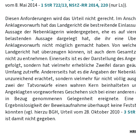
vom 8. Mai 2014 -
1 StR 722/13
,
NStZ-RR 2014, 220
(nur Ls)).
Diesen Anforderungen wird das Urteil nicht gerecht. Im Ansch
Anklagevorwurfs hat das Landgericht die bestreitende Einlass
Aussage der Nebenklägerin wiedergegeben, ehe es auf vier
belastenden Aussage dargelegt hat, die ihr eine Üb
Anklagevorwurfs nicht möglich gemacht haben. Von welche
Landgericht hat überzeugen können, ist auch dem Gesamt
nicht zu entnehmen. Einerseits ist es der Darstellung des An
gefolgt, sondern hat vielmehr erhebliche Zweifel daran geäu
Umfang zutreffe. Andererseits hat es die Angaben der Nebenklä
unzureichend erachtet, sondern vielmehr für nicht völlig aus
zwei der Tatvorwürfe einen wahren Kern beinhalteten u
Angeklagten vorgeworfenes Geschehen sich bei einer anderen al
in Bezug genommenen Gelegenheit ereignete. Eine 
Ergebnislosigkeit der Beweisaufnahme überhaupt keine Fests
könnten (vgl. hierzu BGH, Urteil vom 28. Oktober 2010 -
3 StR
ist damit nicht gegeben.
HR