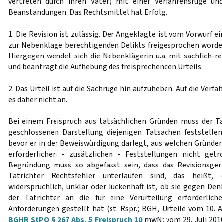
vertreten durch ihren Vater) mit einer Verfahrensrüge und
Beanstandungen. Das Rechtsmittel hat Erfolg.
1. Die Revision ist zulässig. Der Angeklagte ist vom Vorwurf e
zur Nebenklage berechtigenden Delikts freigesprochen word
Hiergegen wendet sich die Nebenklägerin u.a. mit sachlich-
und beantragt die Aufhebung des freisprechenden Urteils.
2. Das Urteil ist auf die Sachrüge hin aufzuheben. Auf die V
es daher nicht an.
Bei einem Freispruch aus tatsächlichen Gründen muss der Ta
geschlossenen Darstellung diejenigen Tatsachen feststellen,
bevor er in der Beweiswürdigung darlegt, aus welchen Gründen
erforderlichen - zusätzlichen - Feststellungen nicht get
Begründung muss so abgefasst sein, dass das Revisionsge
Tatrichter Rechtsfehler unterlaufen sind, das heißt,
widersprüchlich, unklar oder lückenhaft ist, ob sie gegen De
der Tatrichter an die für eine Verurteilung erforderlic
Anforderungen gestellt hat (st. Rspr.; BGH, Urteile vom 10. 
BGHR StPO § 267 Abs. 5 Freispruch 10
mwN; vom 29. Juli 201