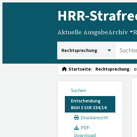
HRR
-Strafre
Aktuelle Ausgabe
Archiv
R
HRRS durchsuchen
Startseite
Rechtsprechung
B
Suchen
Entscheidung
BGH 3 StR 334/14:
Druckansicht
PDF-
Download