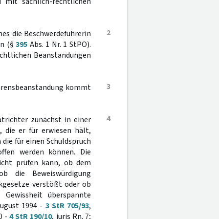
 mit sachlich-rechtlichen
2
ines die Beschwerdeführerin
en (§
395
Abs. 1 Nr. 1 StPO).
rechtlichen Beanstandungen
3
erfahrensbeanstandung kommt
4
trichter zunächst in einer
 die er für erwiesen hält,
 die für einen Schuldspruch
roffen werden können. Die
richt prüfen kann, ob dem
 ob die Beweiswürdigung
nkgesetze verstößt oder ob
he Gewissheit überspannte
August 1994 -
3 StR 705/93
,
0 -
4 StR 190/10
, juris Rn. 7;