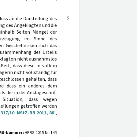
5
luss an die Darstellung des
ung des Angeklagten und die
einhalb Seiten Mängel der
erzeugung im Sinne des
n Geschehnissen sich das
zusammenhang des Urteils
geklagten nicht ausnahmslos
ßert, dass diese in vollem
gerin nicht vollständig für
geschlossen gehalten, dass
nd dass ein anderes dem
s der in der Anklageschrift
Situation, dass wegen
tellungen getroffen werden
 317/10
,
NStZ-RR 2011, 88
),
RS-Nummer:
HRRS 2015 Nr. 145