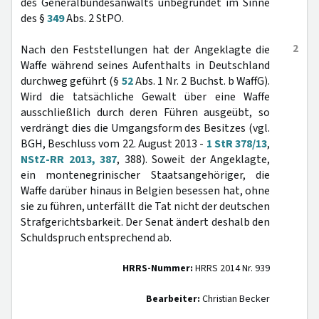
des Generalbundesanwalts unbegründet im Sinne
des §
349
Abs. 2 StPO.
2
Nach den Feststellungen hat der Angeklagte die
Waffe während seines Aufenthalts in Deutschland
durchweg geführt (§
52
Abs. 1 Nr. 2 Buchst. b WaffG).
Wird die tatsächliche Gewalt über eine Waffe
ausschließlich durch deren Führen ausgeübt, so
verdrängt dies die Umgangsform des Besitzes (vgl.
BGH, Beschluss vom 22. August 2013 -
1 StR 378/13
,
NStZ-RR 2013, 387
, 388). Soweit der Angeklagte,
ein montenegrinischer Staatsangehöriger, die
Waffe darüber hinaus in Belgien besessen hat, ohne
sie zu führen, unterfällt die Tat nicht der deutschen
Strafgerichtsbarkeit. Der Senat ändert deshalb den
Schuldspruch entsprechend ab.
HRRS-Nummer:
HRRS 2014 Nr. 939
Bearbeiter:
Christian Becker