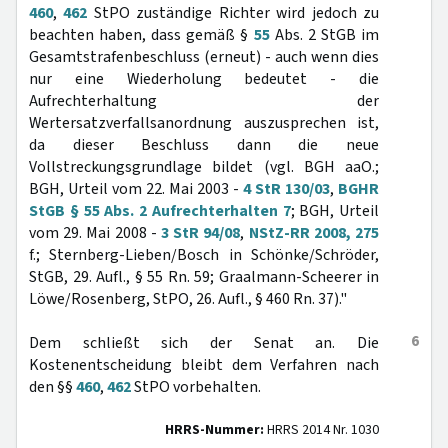
460
,
462
StPO zuständige Richter wird jedoch zu
beachten haben, dass gemäß §
55
Abs. 2 StGB im
Gesamtstrafenbeschluss (erneut) - auch wenn dies
nur eine Wiederholung bedeutet - die
Aufrechterhaltung der
Wertersatzverfallsanordnung auszusprechen ist,
da dieser Beschluss dann die neue
Vollstreckungsgrundlage bildet (vgl. BGH aaO.;
BGH, Urteil vom 22. Mai 2003 -
4 StR 130/03
,
BGHR
StGB § 55 Abs. 2 Aufrechterhalten 7
; BGH, Urteil
vom 29. Mai 2008 -
3 StR 94/08
,
NStZ-RR 2008, 275
f.; Sternberg-Lieben/Bosch in Schönke/Schröder,
StGB, 29. Aufl., § 55 Rn. 59; Graalmann-Scheerer in
Löwe/Rosenberg, StPO, 26. Aufl., § 460 Rn. 37)."
6
Dem schließt sich der Senat an. Die
Kostenentscheidung bleibt dem Verfahren nach
den §§
460
,
462
StPO vorbehalten.
HRRS-Nummer:
HRRS 2014 Nr. 1030