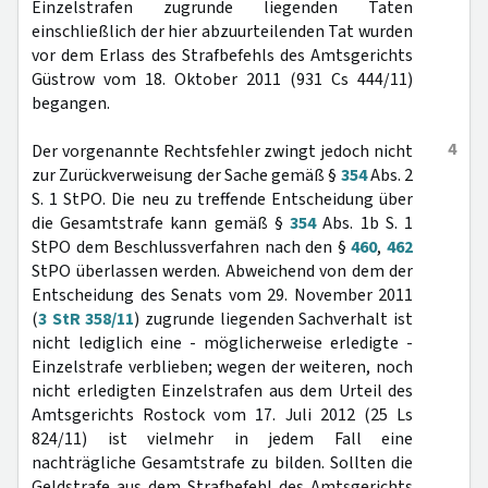
Einzelstrafen zugrunde liegenden Taten
einschließlich der hier abzuurteilenden Tat wurden
vor dem Erlass des Strafbefehls des Amtsgerichts
Güstrow vom 18. Oktober 2011 (931 Cs 444/11)
begangen.
4
Der vorgenannte Rechtsfehler zwingt jedoch nicht
zur Zurückverweisung der Sache gemäß §
354
Abs. 2
S. 1 StPO. Die neu zu treffende Entscheidung über
die Gesamtstrafe kann gemäß §
354
Abs. 1b S. 1
StPO dem Beschlussverfahren nach den §
460
,
462
StPO überlassen werden. Abweichend von dem der
Entscheidung des Senats vom 29. November 2011
(
3 StR 358/11
) zugrunde liegenden Sachverhalt ist
nicht lediglich eine - möglicherweise erledigte -
Einzelstrafe verblieben; wegen der weiteren, noch
nicht erledigten Einzelstrafen aus dem Urteil des
Amtsgerichts Rostock vom 17. Juli 2012 (25 Ls
824/11) ist vielmehr in jedem Fall eine
nachträgliche Gesamtstrafe zu bilden. Sollten die
Geldstrafe aus dem Strafbefehl des Amtsgerichts