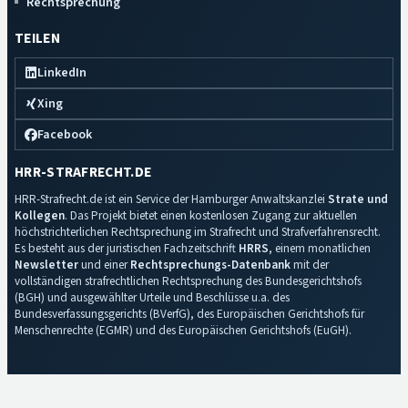
Rechtsprechung
TEILEN
LinkedIn
Xing
Facebook
HRR-STRAFRECHT.DE
HRR-Strafrecht.de ist ein Service der Hamburger Anwaltskanzlei
Strate und
Kollegen
. Das Projekt bietet einen kostenlosen Zugang zur aktuellen
höchstrichterlichen Rechtsprechung im Strafrecht und Strafverfahrensrecht.
Es besteht aus der juristischen Fachzeitschrift
HRRS
, einem monatlichen
Newsletter
und einer
Rechtsprechungs-Datenbank
mit der
vollständigen strafrechtlichen Rechtsprechung des Bundesgerichtshofs
(BGH) und ausgewählter Urteile und Beschlüsse u.a. des
Bundesverfassungsgerichts (BVerfG), des Europäischen Gerichtshofs für
Menschenrechte (EGMR) und des Europäischen Gerichtshofs (EuGH).
Impressum
·
Datenschutz