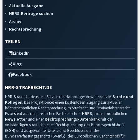
Aktuelle Ausgabe
HRRS-Beiträge suchen
Archiv
Rechtsprechung
TEILEN
LinkedIn
Xing
Facebook
HRR-STRAFRECHT.DE
HRR-Strafrecht.de ist ein Service der Hamburger Anwaltskanzlei
Strate und
Kollegen
. Das Projekt bietet einen kostenlosen Zugang zur aktuellen
höchstrichterlichen Rechtsprechung im Strafrecht und Strafverfahrensrecht.
Es besteht aus der juristischen Fachzeitschrift
HRRS
, einem monatlichen
Newsletter
und einer
Rechtsprechungs-Datenbank
mit der
vollständigen strafrechtlichen Rechtsprechung des Bundesgerichtshofs
(BGH) und ausgewählter Urteile und Beschlüsse u.a. des
Bundesverfassungsgerichts (BVerfG), des Europäischen Gerichtshofs für