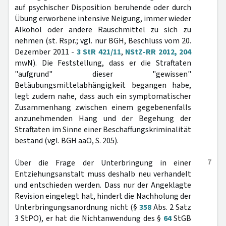
auf psychischer Disposition beruhende oder durch
Übung erworbene intensive Neigung, immer wieder
Alkohol oder andere Rauschmittel zu sich zu
nehmen (st. Rspr.; vgl. nur BGH, Beschluss vom 20.
Dezember 2011 -
3 StR 421/11
,
NStZ-RR 2012, 204
mwN). Die Feststellung, dass er die Straftaten
"aufgrund" dieser "gewissen"
Betäubungsmittelabhängigkeit begangen habe,
legt zudem nahe, dass auch ein symptomatischer
Zusammenhang zwischen einem gegebenenfalls
anzunehmenden Hang und der Begehung der
Straftaten im Sinne einer Beschaffungskriminalität
bestand (vgl. BGH aaO, S. 205).
7
Über die Frage der Unterbringung in einer
Entziehungsanstalt muss deshalb neu verhandelt
und entschieden werden. Dass nur der Angeklagte
Revision eingelegt hat, hindert die Nachholung der
Unterbringungsanordnung nicht (§
358
Abs. 2 Satz
3 StPO), er hat die Nichtanwendung des §
64
StGB