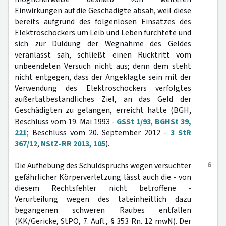
Einwirkungen auf die Geschädigte absah, weil diese
bereits aufgrund des folgenlosen Einsatzes des
Elektroschockers um Leib und Leben fürchtete und
sich zur Duldung der Wegnahme des Geldes
veranlasst sah, schließt einen Rücktritt vom
unbeendeten Versuch nicht aus; denn dem steht
nicht entgegen, dass der Angeklagte sein mit der
Verwendung des Elektroschockers verfolgtes
außertatbestandliches Ziel, an das Geld der
Geschädigten zu gelangen, erreicht hatte (BGH,
Beschluss vom 19. Mai 1993 -
GSSt 1/93
,
BGHSt 39,
221
; Beschluss vom 20. September 2012 -
3 StR
367/12
,
NStZ-RR 2013, 105
).
6
Die Aufhebung des Schuldspruchs wegen versuchter
gefährlicher Körperverletzung lässt auch die - von
diesem Rechtsfehler nicht betroffene -
Verurteilung wegen des tateinheitlich dazu
begangenen schweren Raubes entfallen
(KK/Gericke, StPO, 7. Aufl., § 353 Rn. 12 mwN). Der