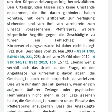
um den Körperverletzungserfolg herbeizuführen.
Den Urteilsgründen lassen sich keine Umstände
entnehmen, die ihn daran gehindert haben
konnten, mit dem griffbereit zur Verfügung
stehenden und von ihm von vornherein zum
Einsatz vorgesehenen Pfefferspray weitere
körperliche Angriffe gegen die Geschädigte zu
führen; ein Fehlschlag des
Körperverletzungsversuchs ist daher nicht belegt
(vgl. BGH, Beschluss vom 19. Mai 1993 -
GSSt 1/93
,
BGHSt 39, 221
, 228; Urteil vom 25. Oktober 2012 -
4
StR 346/12
,
NStZ 2013, 156
, 157 f.). Ebenso wenig
verhält sich das Urteil zu der Frage, ob der
Angeklagte nur unfreiwillig davon absah, die
Geschädigte doch noch körperlich zu verletzen.
Dies wäre nur dann der Fall gewesen, wenn er sich
aufgrund äußerer Zwänge oder psychischer
Hemmungen nicht mehr in der Lage gesehen
hätte, die Geschädigte nunmehr unter Einsatz des
Pfeffersprays anzugreifen. Dass der Angeklagte
möglicherweise deshalb von weiteren