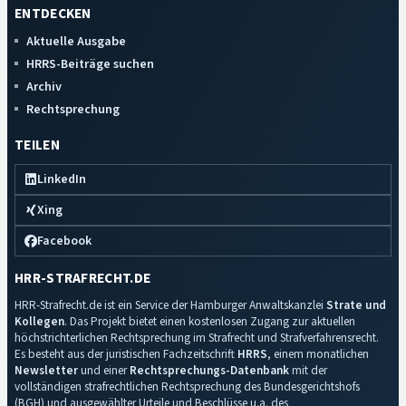
ENTDECKEN
Aktuelle Ausgabe
HRRS-Beiträge suchen
Archiv
Rechtsprechung
TEILEN
LinkedIn
Xing
Facebook
HRR-STRAFRECHT.DE
HRR-Strafrecht.de ist ein Service der Hamburger Anwaltskanzlei
Strate und
Kollegen
. Das Projekt bietet einen kostenlosen Zugang zur aktuellen
höchstrichterlichen Rechtsprechung im Strafrecht und Strafverfahrensrecht.
Es besteht aus der juristischen Fachzeitschrift
HRRS
, einem monatlichen
Newsletter
und einer
Rechtsprechungs-Datenbank
mit der
vollständigen strafrechtlichen Rechtsprechung des Bundesgerichtshofs
(BGH) und ausgewählter Urteile und Beschlüsse u.a. des