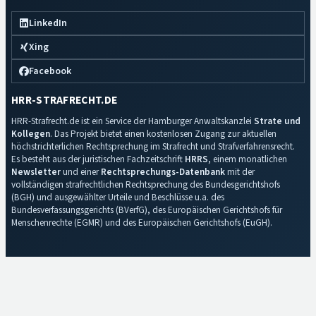
LinkedIn
Xing
Facebook
HRR-STRAFRECHT.DE
HRR-Strafrecht.de ist ein Service der Hamburger Anwaltskanzlei
Strate und
Kollegen
. Das Projekt bietet einen kostenlosen Zugang zur aktuellen
höchstrichterlichen Rechtsprechung im Strafrecht und Strafverfahrensrecht.
Es besteht aus der juristischen Fachzeitschrift
HRRS
, einem monatlichen
Newsletter
und einer
Rechtsprechungs-Datenbank
mit der
vollständigen strafrechtlichen Rechtsprechung des Bundesgerichtshofs
(BGH) und ausgewählter Urteile und Beschlüsse u.a. des
Bundesverfassungsgerichts (BVerfG), des Europäischen Gerichtshofs für
Menschenrechte (EGMR) und des Europäischen Gerichtshofs (EuGH).
Impressum
·
Datenschutz