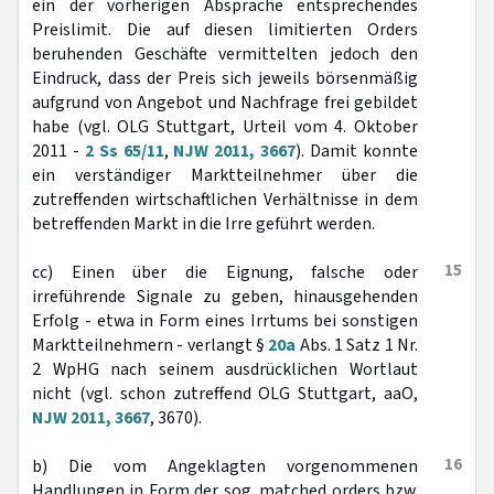
ein der vorherigen Absprache entsprechendes
Preislimit. Die auf diesen limitierten Orders
beruhenden Geschäfte vermittelten jedoch den
Eindruck, dass der Preis sich jeweils börsenmäßig
aufgrund von Angebot und Nachfrage frei gebildet
habe (vgl. OLG Stuttgart, Urteil vom 4. Oktober
2011 -
2 Ss 65/11
,
NJW 2011, 3667
). Damit konnte
ein verständiger Marktteilnehmer über die
zutreffenden wirtschaftlichen Verhältnisse in dem
betreffenden Markt in die Irre geführt werden.
15
cc) Einen über die Eignung, falsche oder
irreführende Signale zu geben, hinausgehenden
Erfolg - etwa in Form eines Irrtums bei sonstigen
Marktteilnehmern - verlangt §
20a
Abs. 1 Satz 1 Nr.
2 WpHG nach seinem ausdrücklichen Wortlaut
nicht (vgl. schon zutreffend OLG Stuttgart, aaO,
NJW 2011, 3667
, 3670).
16
b) Die vom Angeklagten vorgenommenen
Handlungen in Form der sog. matched orders bzw.