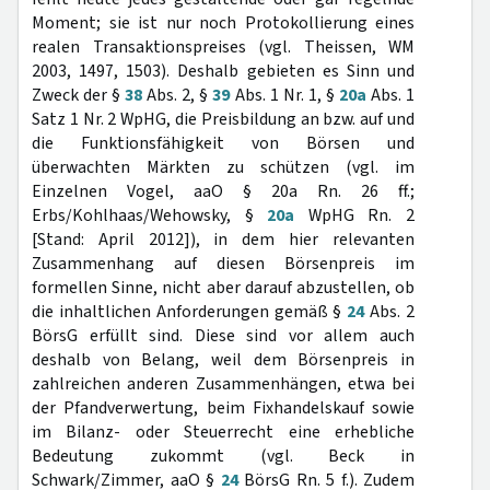
Moment; sie ist nur noch Protokollierung eines
realen Transaktionspreises (vgl. Theissen, WM
2003, 1497, 1503). Deshalb gebieten es Sinn und
Zweck der §
38
Abs. 2, §
39
Abs. 1 Nr. 1, §
20a
Abs. 1
Satz 1 Nr. 2 WpHG, die Preisbildung an bzw. auf und
die Funktionsfähigkeit von Börsen und
überwachten Märkten zu schützen (vgl. im
Einzelnen Vogel, aaO § 20a Rn. 26 ff.;
Erbs/Kohlhaas/Wehowsky, §
20a
WpHG Rn. 2
[Stand: April 2012]), in dem hier relevanten
Zusammenhang auf diesen Börsenpreis im
formellen Sinne, nicht aber darauf abzustellen, ob
die inhaltlichen Anforderungen gemäß §
24
Abs. 2
BörsG erfüllt sind. Diese sind vor allem auch
deshalb von Belang, weil dem Börsenpreis in
zahlreichen anderen Zusammenhängen, etwa bei
der Pfandverwertung, beim Fixhandelskauf sowie
im Bilanz- oder Steuerrecht eine erhebliche
Bedeutung zukommt (vgl. Beck in
Schwark/Zimmer, aaO §
24
BörsG Rn. 5 f.). Zudem