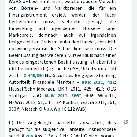
WpHG aF bestimmt nicht, welchen aus der Vielzahl
von Börsen- und Marktpreisen, die für ein
Finanzinstrument erzielt werden, der Täter
herbeiführen muss; vielmehr genügt die
Einwirkung auf irgendeinen Börsen- oder
Marktpreis, demnach auch auf irgendeinen
festgestellten Preis im laufenden Handel, der nicht
notwendigerweise der Schlusskurs sein muss. Die
Beeinflussung des weiteren Kursverlaufs nach einer
bereits eingetretenen Beeinflussung ist ebenfalls
nicht erforderlich (vgl. auch EuGH, Urteil vom 7. Juli
2011 -
C-445/09
IMC-Securities BV gegen Stichting
Autoriteit Financiele Markten -
BKR 2011, 422
;
Heusel/Schmidberger, BKR 2011, 425, 427; OLG
Stuttgart, aaO,
NJW 2011, 3667
, 3669; Woodtli,
NZWiSt 2012, 51, 54 f.; aA Kudlich, wistra 2011, 361,
363 f.; Nietsch XI §
38
, WpHG 112 WuB).
25
b) Der Angeklagte handelte vorsätzlich; dies
genügt für die subjektive Tatseite. Insbesondere
setzt §
20a
Abs. 1 Satz 1 Nr. 2 WpHG nicht voraus,