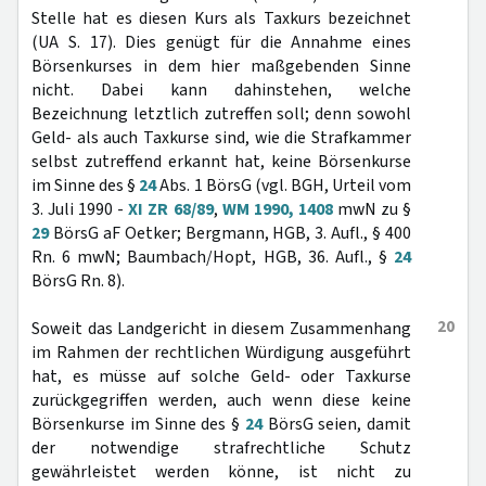
Stelle hat es diesen Kurs als Taxkurs bezeichnet
(UA S. 17). Dies genügt für die Annahme eines
Börsenkurses in dem hier maßgebenden Sinne
nicht. Dabei kann dahinstehen, welche
Bezeichnung letztlich zutreffen soll; denn sowohl
Geld- als auch Taxkurse sind, wie die Strafkammer
selbst zutreffend erkannt hat, keine Börsenkurse
im Sinne des §
24
Abs. 1 BörsG (vgl. BGH, Urteil vom
3. Juli 1990 -
XI ZR 68/89
,
WM 1990, 1408
mwN zu §
29
BörsG aF Oetker; Bergmann, HGB, 3. Aufl., § 400
Rn. 6 mwN; Baumbach/Hopt, HGB, 36. Aufl., §
24
BörsG Rn. 8).
20
Soweit das Landgericht in diesem Zusammenhang
im Rahmen der rechtlichen Würdigung ausgeführt
hat, es müsse auf solche Geld- oder Taxkurse
zurückgegriffen werden, auch wenn diese keine
Börsenkurse im Sinne des §
24
BörsG seien, damit
der notwendige strafrechtliche Schutz
gewährleistet werden könne, ist nicht zu