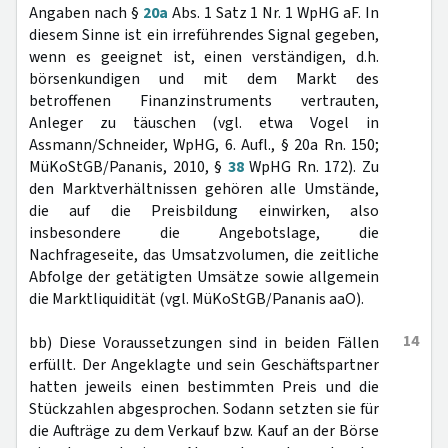
Angaben nach §
20a
Abs. 1 Satz 1 Nr. 1 WpHG aF. In
diesem Sinne ist ein irreführendes Signal gegeben,
wenn es geeignet ist, einen verständigen, d.h.
börsenkundigen und mit dem Markt des
betroffenen Finanzinstruments vertrauten,
Anleger zu täuschen (vgl. etwa Vogel in
Assmann/Schneider, WpHG, 6. Aufl., § 20a Rn. 150;
MüKoStGB/Pananis, 2010, §
38
WpHG Rn. 172). Zu
den Marktverhältnissen gehören alle Umstände,
die auf die Preisbildung einwirken, also
insbesondere die Angebotslage, die
Nachfrageseite, das Umsatzvolumen, die zeitliche
Abfolge der getätigten Umsätze sowie allgemein
die Marktliquidität (vgl. MüKoStGB/Pananis aaO).
14
bb) Diese Voraussetzungen sind in beiden Fällen
erfüllt. Der Angeklagte und sein Geschäftspartner
hatten jeweils einen bestimmten Preis und die
Stückzahlen abgesprochen. Sodann setzten sie für
die Aufträge zu dem Verkauf bzw. Kauf an der Börse