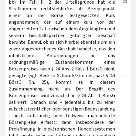
23
bb) Im Fall II. 2 der Urteilsgründe hat die
Strafkammer rechtsfehlerfrei als Bezugspunkt
einen an der Börse festgesetzten Kurs
angenommen, der auf einem kurz vor der
abgeurteilten Tat zwischen dem Angeklagten und
seinem Geschäftspartner getätigten Geschäft
beruhte. Darauf, ob es sich hierbei ebenfalls um ein
zuvor abgesprochenes Geschäft handelte, das den
inhaltlichen Anforderungen an das
ordnungsmäßige Zustandekommen eines
Börsenpreises nach §
24
Abs. 2 Satz 1 BörsG nicht
genügte (vgl. Beck in Schwark/Zimmer, aaO §
24
BörsG Rn. 25), kommt es in diesem
Zusammenhang nicht an. Der Begriff des
Börsenpreises wird zunächst in §
24
Abs. 1 BörsG
definiert. Danach sind - jedenfalls bis zu einer
aufsichtsrechtlichen oder sonstigen Beanstandung
- auch vollständig oder teilweise manipulierte
Börsenpreise erfasst; denn insbesondere der
Preisfindung in elektronischen Handelssystemen
fehlt heute jedes gestaltende oder gar regelnde