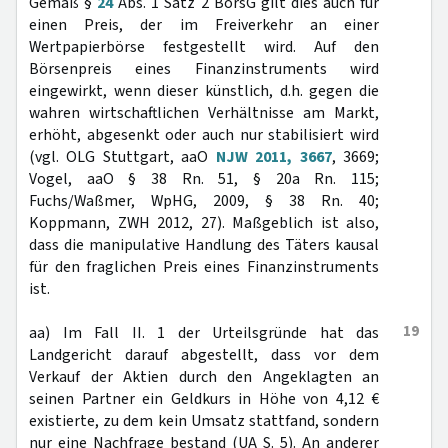
Gemäß §
24
Abs. 1 Satz 2 BörsG gilt dies auch für
einen Preis, der im Freiverkehr an einer
Wertpapierbörse festgestellt wird. Auf den
Börsenpreis eines Finanzinstruments wird
eingewirkt, wenn dieser künstlich, d.h. gegen die
wahren wirtschaftlichen Verhältnisse am Markt,
erhöht, abgesenkt oder auch nur stabilisiert wird
(vgl. OLG Stuttgart, aaO
NJW 2011, 3667
, 3669;
Vogel, aaO § 38 Rn. 51, § 20a Rn. 115;
Fuchs/Waßmer, WpHG, 2009, § 38 Rn. 40;
Koppmann, ZWH 2012, 27). Maßgeblich ist also,
dass die manipulative Handlung des Täters kausal
für den fraglichen Preis eines Finanzinstruments
ist.
19
aa) Im Fall II. 1 der Urteilsgründe hat das
Landgericht darauf abgestellt, dass vor dem
Verkauf der Aktien durch den Angeklagten an
seinen Partner ein Geldkurs in Höhe von 4,12 €
existierte, zu dem kein Umsatz stattfand, sondern
nur eine Nachfrage bestand (UA S. 5). An anderer