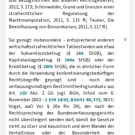
und Bezugsnormen aus anderen Rechtsgebieten,
2012, S. 273; Schönwälder, Grund und Grenzen einer
strafrechtlichen Regulierung der
Marktmanipulation, 2011, S. 115 ff.; Teuber, Die
Beeinflussung von Börsenkursen, 2011, S. 217 ff.).
9
Sie genügt insbesondere - entsprechend anderen
wirtschaftsstrafrechtlichen Tatbeständen wie etwa
der Subventionsbetrug (§
264
StGB), der
Kapitalanlagebetrug (§
264a
StGB) oder der
Kreditbetrug (§
265b
StGB), die in ähnlicher Form
durch die Verwendung konkretisierungsbedürftiger
Rechtsbegriffe geprägt sind - noch dem
verfassungsmäßigen Bestimmtheitsgrundsatz aus
Art.
103
Abs. 2 GG (vgl. BGH, Urteil vom 6.
November 2003 -
1 StR 24/03
,
BGHSt 48, 373
, 383 f.;
Vogel, aaO Vor § 20a Rn. 29), der nach der
Rechtsprechung des Bundesverfassungsgerichts
nicht übersteigert werden darf, damit die Gesetze
nicht zu starr und kasuistisch und dem Wandel der
Verhältnisse oder der Besonderheit des