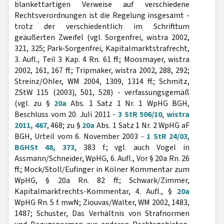
blankettartigen Verweise auf verschiedene
Rechtsverordnungen ist die Regelung insgesamt -
trotz der verschiedentlich im Schrifttum
geäußerten Zweifel (vgl. Sorgenfrei, wistra 2002,
321, 325; Park-Sorgenfrei, Kapitalmarktstrafrecht,
3. Aufl., Teil 3 Kap. 4 Rn. 61 ff.; Moosmayer, wistra
2002, 161, 167 ff.; Tripmaker, wistra 2002, 288, 292;
Streinz/Ohler, WM 2004, 1309, 1314 ff.; Schmitz,
ZStW 115 (2003), 501, 528) - verfassungsgemäß
(vgl. zu §
20a
Abs. 1 Satz 1 Nr. 1 WpHG BGH,
Beschluss vom 20. Juli 2011 -
3 StR 506/10
,
wistra
2011, 467
, 468; zu §
20a
Abs. 1 Satz 1 Nr. 2 WpHG aF
BGH, Urteil vom 6. November 2003 -
1 StR 24/03
,
BGHSt 48, 373
, 383 f.; vgl. auch Vogel in
Assmann/Schneider, WpHG, 6. Aufl., Vor § 20a Rn. 26
ff.; Mock/Stoll/Eufinger in Kölner Kommentar zum
WpHG, § 20a Rn. 82 ff.; Schwark/Zimmer,
Kapitalmarktrechts-Kommentar, 4. Aufl., §
20a
WpHG Rn. 5 f. mwN; Ziouvas/Walter, WM 2002, 1483,
1487; Schuster, Das Verhältnis von Strafnormen