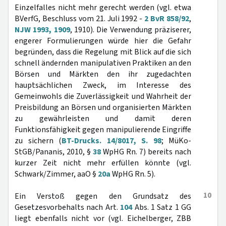
Einzelfalles nicht mehr gerecht werden (vgl. etwa
BVerfG, Beschluss vom 21. Juli 1992 -
2 BvR 858/92
,
NJW 1993, 1909
, 1910). Die Verwendung präziserer,
engerer Formulierungen würde hier die Gefahr
begründen, dass die Regelung mit Blick auf die sich
schnell ändernden manipulativen Praktiken an den
Börsen und Märkten den ihr zugedachten
hauptsächlichen Zweck, im Interesse des
Gemeinwohls die Zuverlässigkeit und Wahrheit der
Preisbildung an Börsen und organisierten Märkten
zu gewährleisten und damit deren
Funktionsfähigkeit gegen manipulierende Eingriffe
zu sichern (
BT-Drucks. 14/8017, S. 98
; MüKo-
StGB/Pananis, 2010, §
38
WpHG Rn. 7) bereits nach
kurzer Zeit nicht mehr erfüllen könnte (vgl.
Schwark/Zimmer, aaO §
20a
WpHG Rn. 5).
10
Ein Verstoß gegen den Grundsatz des
Gesetzesvorbehalts nach Art.
104
Abs. 1 Satz 1 GG
liegt ebenfalls nicht vor (vgl. Eichelberger, ZBB