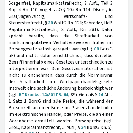
Sorgenfrei, Kapitalmarktstrafrecht, 3. Aufl., Teil 3
Kap. 4 Rn. 110; Vogel, aaO § 20a Rn. 114; Diversy in
Graf/Jäger/Wittig, Wirtschafts- und
Steuerstrafrecht, §
38
WpHG Rn. 124; Schröder, HdB
Kapitalmarktstrafrecht, 2. Aufl., Rn. 381). Dafür
spricht bereits, dass die Strafbarkeit von
marktmanipulativen Verhaltensweisen früher im
Börsengesetz selbst geregelt war (vgl. §
88
BörsG
aF) und nichts dafür ersichtlich ist, dass derselbe
Begriff innerhalb eines Gesetzes unterschiedlich zu
interpretieren war. Den Gesetzesmaterialien ist
nicht zu entnehmen, dass durch die Normierung
der Strafbarkeit im Wertpapierhandelsgesetz
insoweit eine sachliche Änderung beabsichtigt war
(vgl.
BTDrucks. 14/8017 S. 64
, 89). Gemäß §
24
Abs.
1 Satz 1 BörsG sind alle Preise, die während der
Börsenzeit an einer Börse im Präsenzhandel oder
im elektronischen Handel, oder Preise, die an einer
Warenbörse ermittelt werden, Börsenpreise (vgl.
Groß, Kapitalmarktrecht, 5. Aufl., §
24
BörsG Rn. 5).