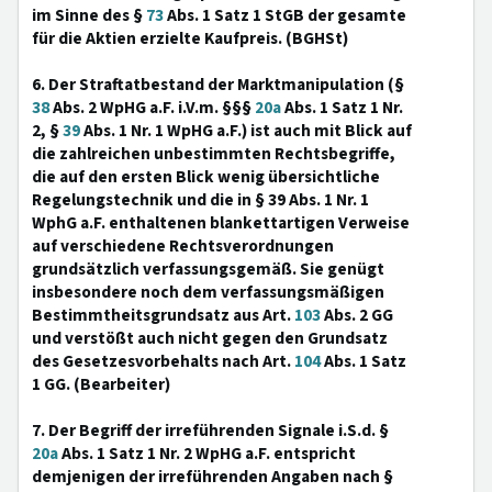
im Sinne des §
73
Abs. 1 Satz 1 StGB der gesamte
für die Aktien erzielte Kaufpreis. (BGHSt)
6. Der Straftatbestand der Marktmanipulation (§
38
Abs. 2 WpHG a.F. i.V.m. §§§
20a
Abs. 1 Satz 1 Nr.
2, §
39
Abs. 1 Nr. 1 WpHG a.F.) ist auch mit Blick auf
die zahlreichen unbestimmten Rechtsbegriffe,
die auf den ersten Blick wenig übersichtliche
Regelungstechnik und die in § 39 Abs. 1 Nr. 1
WphG a.F. enthaltenen blankettartigen Verweise
auf verschiedene Rechtsverordnungen
grundsätzlich verfassungsgemäß. Sie genügt
insbesondere noch dem verfassungsmäßigen
Bestimmtheitsgrundsatz aus Art.
103
Abs. 2 GG
und verstößt auch nicht gegen den Grundsatz
des Gesetzesvorbehalts nach Art.
104
Abs. 1 Satz
1 GG. (Bearbeiter)
7. Der Begriff der irreführenden Signale i.S.d. §
20a
Abs. 1 Satz 1 Nr. 2 WpHG a.F. entspricht
demjenigen der irreführenden Angaben nach §