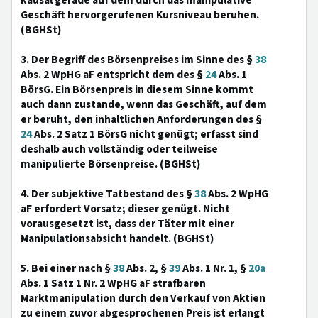
kausal gerade auf dem durch das manipulative
Geschäft hervorgerufenen Kursniveau beruhen.
(BGHSt)
3. Der Begriff des Börsenpreises im Sinne des §
38
Abs. 2 WpHG aF entspricht dem des §
24
Abs. 1
BörsG. Ein Börsenpreis in diesem Sinne kommt
auch dann zustande, wenn das Geschäft, auf dem
er beruht, den inhaltlichen Anforderungen des §
24
Abs. 2 Satz 1 BörsG nicht genügt; erfasst sind
deshalb auch vollständig oder teilweise
manipulierte Börsenpreise. (BGHSt)
4. Der subjektive Tatbestand des §
38
Abs. 2 WpHG
aF erfordert Vorsatz; dieser genügt. Nicht
vorausgesetzt ist, dass der Täter mit einer
Manipulationsabsicht handelt. (BGHSt)
5. Bei einer nach §
38
Abs. 2, §
39
Abs. 1 Nr. 1, §
20a
Abs. 1 Satz 1 Nr. 2 WpHG aF strafbaren
Marktmanipulation durch den Verkauf von Aktien
zu einem zuvor abgesprochenen Preis ist erlangt