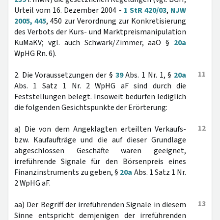
Urteil vom 16. Dezember 2004 -
1 StR 420/03
,
NJW
2005, 445
, 450 zur Verordnung zur Konkretisierung
des Verbots der Kurs- und Marktpreismanipulation
KuMaKV; vgl. auch Schwark/Zimmer, aaO §
20a
WpHG Rn. 6).
11
2. Die Voraussetzungen der §
39
Abs. 1 Nr. 1, §
20a
Abs. 1 Satz 1 Nr. 2 WpHG aF sind durch die
Feststellungen belegt. Insoweit bedürfen lediglich
die folgenden Gesichtspunkte der Erörterung:
12
a) Die von dem Angeklagten erteilten Verkaufs-
bzw. Kaufaufträge und die auf dieser Grundlage
abgeschlossen Geschäfte waren geeignet,
irreführende Signale für den Börsenpreis eines
Finanzinstruments zu geben, §
20a
Abs. 1 Satz 1 Nr.
2 WpHG aF.
13
aa) Der Begriff der irreführenden Signale in diesem
Sinne entspricht demjenigen der irreführenden