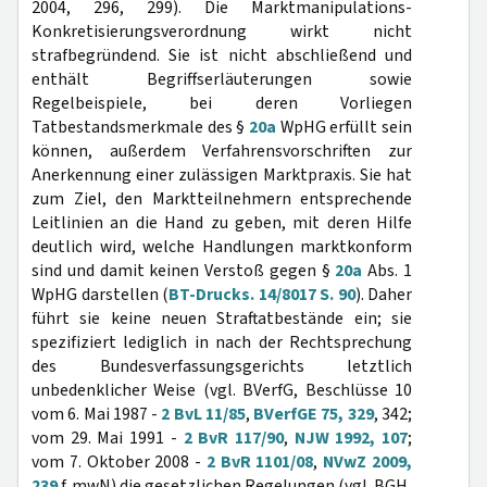
2004, 296, 299). Die Marktmanipulations-
Konkretisierungsverordnung wirkt nicht
strafbegründend. Sie ist nicht abschließend und
enthält Begriffserläuterungen sowie
Regelbeispiele, bei deren Vorliegen
Tatbestandsmerkmale des §
20a
WpHG erfüllt sein
können, außerdem Verfahrensvorschriften zur
Anerkennung einer zulässigen Marktpraxis. Sie hat
zum Ziel, den Marktteilnehmern entsprechende
Leitlinien an die Hand zu geben, mit deren Hilfe
deutlich wird, welche Handlungen marktkonform
sind und damit keinen Verstoß gegen §
20a
Abs. 1
WpHG darstellen (
BT-Drucks. 14/8017 S. 90
). Daher
führt sie keine neuen Straftatbestände ein; sie
spezifiziert lediglich in nach der Rechtsprechung
des Bundesverfassungsgerichts letztlich
unbedenklicher Weise (vgl. BVerfG, Beschlüsse 10
vom 6. Mai 1987 -
2 BvL 11/85
,
BVerfGE 75, 329
, 342;
vom 29. Mai 1991 -
2 BvR 117/90
,
NJW 1992, 107
;
vom 7. Oktober 2008 -
2 BvR 1101/08
,
NVwZ 2009,
239
f. mwN) die gesetzlichen Regelungen (vgl. BGH,