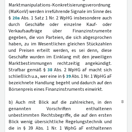
Marktmanipulations-Konkretisierungsverordnung
(MaKonV) werden irreführende Signale im Sinne des
§
20a
Abs. 1 Satz 1 Nr. 2 WpHG insbesondere auch
durch Geschäfte oder einzelne Kauf- oder
Verkaufsaufträge über Finanzinstrumente
gegeben, die von Parteien, die sich abgesprochen
haben, zu im Wesentlichen gleichen Stückzahlen
und Preisen erteilt werden, es sei denn, diese
Geschäfte wurden im Einklang mit den jeweiligen
Marktbestimmungen rechtzeitig angekündigt.
Strafbar gemäß §
38
Abs. 2 WpHG aF macht sich
schließlich u.a., wer eine in §
39
Abs. 1 Nr. 1 WpHG aF
bezeichnete Handlung begeht und dadurch auf den
Börsenpreis eines Finanzinstruments einwirkt.
8
b) Auch mit Blick auf die zahlreichen, in den
genannten Vorschriften enthaltenen
unbestimmten Rechtsbegriffe, die auf den ersten
Blick wenig übersichtliche Regelungstechnik und
die in § 39 Abs. 1 Nr. 1 WphG aF enthaltenen