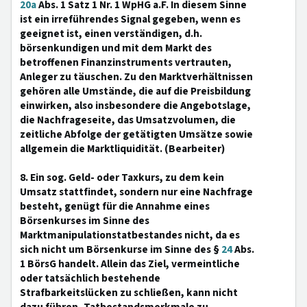
20a
Abs. 1 Satz 1 Nr. 1 WpHG a.F. In diesem Sinne
ist ein irreführendes Signal gegeben, wenn es
geeignet ist, einen verständigen, d.h.
börsenkundigen und mit dem Markt des
betroffenen Finanzinstruments vertrauten,
Anleger zu täuschen. Zu den Marktverhältnissen
gehören alle Umstände, die auf die Preisbildung
einwirken, also insbesondere die Angebotslage,
die Nachfrageseite, das Umsatzvolumen, die
zeitliche Abfolge der getätigten Umsätze sowie
allgemein die Marktliquidität. (Bearbeiter)
8. Ein sog. Geld- oder Taxkurs, zu dem kein
Umsatz stattfindet, sondern nur eine Nachfrage
besteht, genügt für die Annahme eines
Börsenkurses im Sinne des
Marktmanipulationstatbestandes nicht, da es
sich nicht um Börsenkurse im Sinne des §
24
Abs.
1 BörsG handelt. Allein das Ziel, vermeintliche
oder tatsächlich bestehende
Strafbarkeitslücken zu schließen, kann nicht