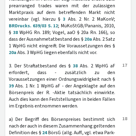
prearranged trades waren mit der zulässigen
Marktpraxis auf dem betreffenden Markt nicht
vereinbar (vgl. hierzu §
3
Abs. 2 Nr. 2 MaKonV;
BRDrucks. 639/03 S. 12
; MüKoStGB/Pananis, 2010,
§
38
WpHG Rn. 189; Vogel, aaO § 20a Rn. 166), so
dass der Ausnahmetatbestand des §
20a
Abs. 2 Satz
1 WpHG nicht eingreift. Die Voraussetzungen des §
20a
Abs. 3 WpHG liegen ebenfalls nicht vor.
17
3. Der Straftatbestand des §
38
Abs. 2 WpHG aF
erfordert, dass - zusätzlich zu den
Voraussetzungen einer Ordnungswidrigkeit nach §
39
Abs. 1 Nr. 1 WpHG aF - der Angeklagte auf den
Börsenpreis der R. -Aktie tatsächlich einwirkte.
Auch dies kann den Feststellungen in beiden Fällen
im Ergebnis entnommen werden.
18
a) Der Begriff des Börsenpreises bestimmt sich
nach der auch in diesem Zusammenhang geltenden
Definition des §
24
BörsG (allg. Auff., vgl. etwa Park-