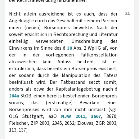
der Rechtsanwendung hinzunehmen.
21
Nicht allein ausreichend ist es auch, dass der
Angeklagte durch das Geschäft mit seinem Partner
einen (neuen) Börsenpreis bewirkte. Nach der
soweit ersichtlich in Rechtsprechung und Literatur
einhellig verwendeten Umschreibung des
Einwirkens im Sinne des §
38
Abs. 2 WpHG aF, von
der in der vorliegenden Fallkonstellation
abzuweichen kein Anlass besteht, ist es
erforderlich, dass bereits ein Börsenpreis existiert,
der sodann durch die Manipulation des Täters
beeinflusst wird. Der Tatbestand setzt somit,
anders als etwa der Kapitalanlagebetrug nach §
264a
StGB, einen bereits bestehenden Börsenpreis
voraus; das (erstmalige) Bewirken eines
Börsenpreises wird von ihm nicht umfasst (vgl.
OLG Stuttgart, aaO
NJW 2011, 3667
, 3670;
Fleischer, ZIP 2003, 2045, 2052; Ziouvas, ZGR 2003,
113, 137).