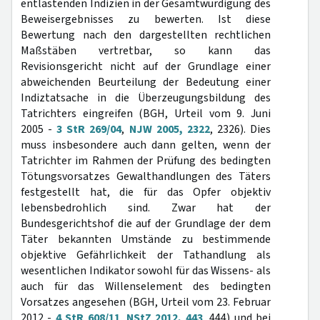
entlastenden Indizien in der Gesamtwürdigung des
Beweisergebnisses zu bewerten. Ist diese
Bewertung nach den dargestellten rechtlichen
Maßstäben vertretbar, so kann das
Revisionsgericht nicht auf der Grundlage einer
abweichenden Beurteilung der Bedeutung einer
Indiztatsache in die Überzeugungsbildung des
Tatrichters eingreifen (BGH, Urteil vom 9. Juni
2005 -
3 StR 269/04
,
NJW 2005, 2322
, 2326). Dies
muss insbesondere auch dann gelten, wenn der
Tatrichter im Rahmen der Prüfung des bedingten
Tötungsvorsatzes Gewalthandlungen des Täters
festgestellt hat, die für das Opfer objektiv
lebensbedrohlich sind. Zwar hat der
Bundesgerichtshof die auf der Grundlage der dem
Täter bekannten Umstände zu bestimmende
objektive Gefährlichkeit der Tathandlung als
wesentlichen Indikator sowohl für das Wissens- als
auch für das Willenselement des bedingten
Vorsatzes angesehen (BGH, Urteil vom 23. Februar
2012 -
4 StR 608/11
,
NStZ 2012, 443
, 444) und bei