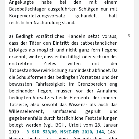
Angeklagte habe bei den mit einem
Baseballschläger ausgeführten Schlägen nur mit
Körperverletzungsvorsatz gehandelt, hält
rechtlicher Nachprüfung stand.
3
a) Bedingt vorsätzliches Handeln setzt voraus,
dass der Täter den Eintritt des tatbestandlichen
Erfolges als möglich und nicht ganz fern liegend
erkennt, weiter, dass er ihn billigt oder sich um des
erstrebten Zieles willen mit der
Tatbestandsverwirklichung zumindest abfindet. Da
die Schuldformen des bedingten Vorsatzes und der
bewussten Fahrlässigkeit im Grenzbereich eng
beieinander liegen, müssen vor der Annahme
bedingten Vorsatzes beide Elemente der inneren
Tatseite, also sowohl das Wissens- als auch das
Willenselement, umfassend geprüft und
gegebenenfalls durch tatsächliche Feststellungen
belegt werden (vgl. BGH, Urteil vom 28. Januar
2010 -
3 StR 533/09
,
NStZ-RR 2010, 144
, 145).
Hierzu bedarf es einer Gesamtschau aller