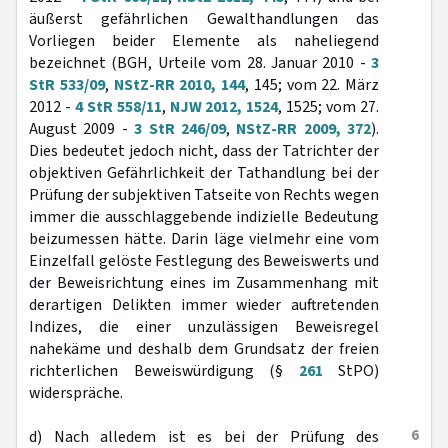
äußerst gefährlichen Gewalthandlungen das
Vorliegen beider Elemente als naheliegend
bezeichnet (BGH, Urteile vom 28. Januar 2010 -
3
StR 533/09
,
NStZ-RR 2010, 144
, 145; vom 22. März
2012 -
4 StR 558/11
,
NJW 2012, 1524
, 1525; vom 27.
August 2009 -
3 StR 246/09
,
NStZ-RR 2009, 372
).
Dies bedeutet jedoch nicht, dass der Tatrichter der
objektiven Gefährlichkeit der Tathandlung bei der
Prüfung der subjektiven Tatseite von Rechts wegen
immer die ausschlaggebende indizielle Bedeutung
beizumessen hätte. Darin läge vielmehr eine vom
Einzelfall gelöste Festlegung des Beweiswerts und
der Beweisrichtung eines im Zusammenhang mit
derartigen Delikten immer wieder auftretenden
Indizes, die einer unzulässigen Beweisregel
nahekäme und deshalb dem Grundsatz der freien
richterlichen Beweiswürdigung (§
261
StPO)
widerspräche.
6
d) Nach alledem ist es bei der Prüfung des