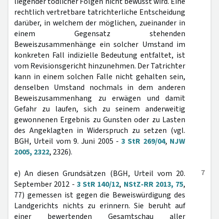
liegender tödlicher Folgen nicht bewusst wird. Eine
rechtlich vertretbare tatrichterliche Entscheidung
darüber, in welchem der möglichen, zueinander in
einem Gegensatz stehenden
Beweiszusammenhänge ein solcher Umstand im
konkreten Fall indizielle Bedeutung entfaltet, ist
vom Revisionsgericht hinzunehmen. Der Tatrichter
kann in einem solchen Falle nicht gehalten sein,
denselben Umstand nochmals in dem anderen
Beweiszusammenhang zu erwägen und damit
Gefahr zu laufen, sich zu seinem anderweitig
gewonnenen Ergebnis zu Gunsten oder zu Lasten
des Angeklagten in Widerspruch zu setzen (vgl.
BGH, Urteil vom 9. Juni 2005 -
3 StR 269/04
,
NJW
2005, 2322
, 2326).
7
e) An diesen Grundsätzen (BGH, Urteil vom 20.
September 2012 -
3 StR 140/12
,
NStZ-RR 2013, 75
,
77) gemessen ist gegen die Beweiswürdigung des
Landgerichts nichts zu erinnern. Sie beruht auf
einer bewertenden Gesamtschau aller