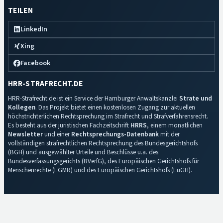
TEILEN
LinkedIn
Xing
Facebook
HRR-STRAFRECHT.DE
HRR-Strafrecht.de ist ein Service der Hamburger Anwaltskanzlei
Strate und
Kollegen
. Das Projekt bietet einen kostenlosen Zugang zur aktuellen
höchstrichterlichen Rechtsprechung im Strafrecht und Strafverfahrensrecht.
Es besteht aus der juristischen Fachzeitschrift
HRRS
, einem monatlichen
Newsletter
und einer
Rechtsprechungs-Datenbank
mit der
vollständigen strafrechtlichen Rechtsprechung des Bundesgerichtshofs
(BGH) und ausgewählter Urteile und Beschlüsse u.a. des
Bundesverfassungsgerichts (BVerfG), des Europäischen Gerichtshofs für
Menschenrechte (EGMR) und des Europäischen Gerichtshofs (EuGH).
Impressum
·
Datenschutz