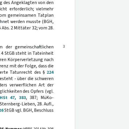
ng des Angeklagten von den
ht erforderlich; vielmehr
s vom gemeinsamen Tatplan
echnet werden musste (BGH,
 Abs. 2 Mittäter 32; vom 28.
3
rm der gemeinschaftlichen
. 4 StGB steht in Tateinheit
eren Körperverletzung nach
enz mit der Folge, dass die
derte Tatunrecht des §
224
esteht - über die schweren
ers verwerflichen Art der
ichkeiten des Opfers (vgl.
HSt 47, 383
, 387; MüKo-
Sternberg-Lieben, 28. Aufl.,
26
StGB vgl. BGH, Beschluss