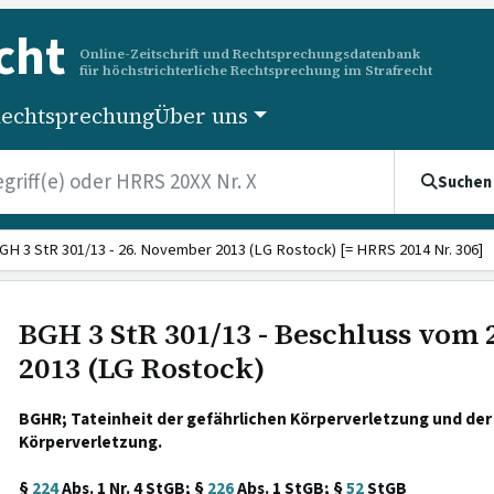
cht
Online-Zeitschrift und Rechtsprechungsdatenbank
für höchstrichterliche Rechtsprechung im Strafrecht
echtsprechung
Über uns
Suchen
GH 3 StR 301/13 - 26. November 2013 (LG Rostock) [= HRRS 2014 Nr. 306]
BGH 3 StR 301/13 - Beschluss vom
2013 (LG Rostock)
BGHR; Tateinheit der gefährlichen Körperverletzung und de
Körperverletzung.
§
224
Abs. 1 Nr. 4 StGB; §
226
Abs. 1 StGB; §
52
StGB