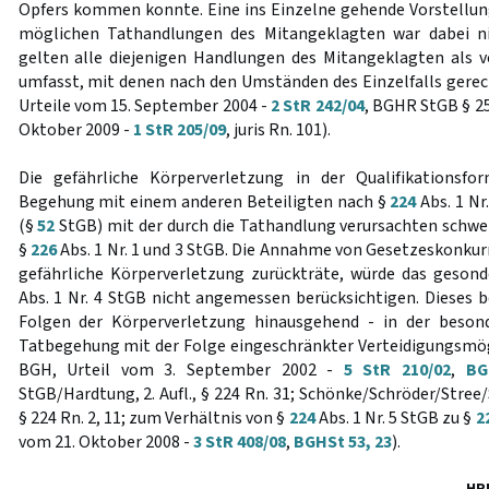
Opfers kommen konnte. Eine ins Einzelne gehende Vorstellu
möglichen Tathandlungen des Mitangeklagten war dabei nic
gelten alle diejenigen Handlungen des Mitangeklagten al
umfasst, mit denen nach den Umständen des Einzelfalls ger
Urteile vom 15. September 2004 -
2 StR 242/04
, BGHR StGB § 25
Oktober 2009 -
1 StR 205/09
, juris Rn. 101).
Die gefährliche Körperverletzung in der Qualifikationsfo
Begehung mit einem anderen Beteiligten nach §
224
Abs. 1 Nr
(§
52
StGB) mit der durch die Tathandlung verursachten schw
§
226
Abs. 1 Nr. 1 und 3 StGB. Die Annahme von Gesetzeskonkurr
gefährliche Körperverletzung zurückträte, würde das geson
Abs. 1 Nr. 4 StGB nicht angemessen berücksichtigen. Dieses b
Folgen der Körperverletzung hinausgehend - in der besond
Tatbegehung mit der Folge eingeschränkter Verteidigungsmögl
BGH, Urteil vom 3. September 2002 -
5 StR 210/02
,
BG
StGB/Hardtung, 2. Aufl., § 224 Rn. 31; Schönke/Schröder/Stree/
§ 224 Rn. 2, 11; zum Verhältnis von §
224
Abs. 1 Nr. 5 StGB zu §
2
vom 21. Oktober 2008 -
3 StR 408/08
,
BGHSt 53, 23
).