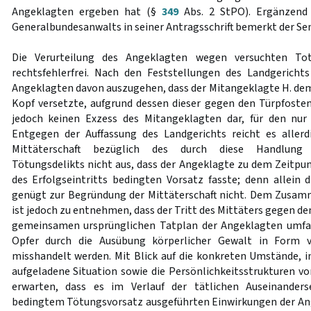
Angeklagten ergeben hat (§
349
Abs. 2 StPO). Ergänzend
Generalbundesanwalts in seiner Antragsschrift bemerkt der Se
Die Verurteilung des Angeklagten wegen versuchten Tot
rechtsfehlerfrei. Nach den Feststellungen des Landgericht
Angeklagten davon auszugehen, dass der Mitangeklagte H. dem
Kopf versetzte, aufgrund dessen dieser gegen den Türpfosten 
jedoch keinen Exzess des Mitangeklagten dar, für den nur 
Entgegen der Auffassung des Landgerichts reicht es aller
Mittäterschaft bezüglich des durch diese Handlung
Tötungsdelikts nicht aus, dass der Angeklagte zu dem Zeitpu
des Erfolgseintritts bedingten Vorsatz fasste; denn allein 
genügt zur Begründung der Mittäterschaft nicht. Dem Zusam
ist jedoch zu entnehmen, dass der Tritt des Mittäters gegen d
gemeinsamen ursprünglichen Tatplan der Angeklagten umfas
Opfer durch die Ausübung körperlicher Gewalt in Form 
misshandelt werden. Mit Blick auf die konkreten Umstände, 
aufgeladene Situation sowie die Persönlichkeitsstrukturen vo
erwarten, dass es im Verlauf der tätlichen Auseinanders
bedingtem Tötungsvorsatz ausgeführten Einwirkungen der An