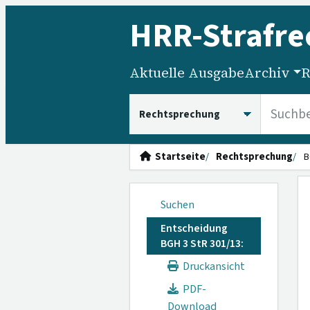
HRR
-Strafre
Aktuelle Ausgabe
Archiv
R
HRRS durchsuchen
Startseite
Rechtsprechung
B
Suchen
Entscheidung
BGH 3 StR 301/13:
Druckansicht
PDF-
Download