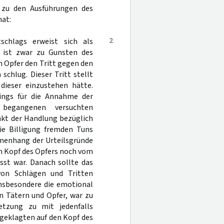
 zu den Ausführungen des
nat:
2
schlags erweist sich als
s ist zwar zu Gunsten des
 Opfer den Tritt gegen den
schlug. Dieser Tritt stellt
dieser einzustehen hätte.
dings für die Annahme der
 begangenen versuchten
nkt der Handlung bezüglich
die Billigung fremden Tuns
menhang der Urteilsgründe
en Kopf des Opfers noch vom
st war. Danach sollte das
von Schlägen und Tritten
insbesondere die emotional
n Tätern und Opfer, war zu
etzung zu mit jedenfalls
geklagten auf den Kopf des