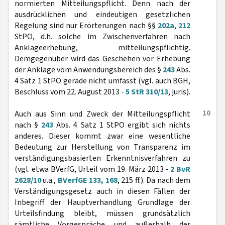
normierten Mitteilungspflicht. Denn nach der
ausdrücklichen und eindeutigen gesetzlichen
Regelung sind nur Erörterungen nach §§
202a
,
212
StPO, d.h. solche im Zwischenverfahren nach
Anklageerhebung, mitteilungspflichtig.
Demgegenüber wird das Geschehen vor Erhebung
der Anklage vom Anwendungsbereich des §
243
Abs.
4 Satz 1 StPO gerade nicht umfasst (vgl. auch BGH,
Beschluss vom 22. August 2013 -
5 StR 310/13
, juris).
10
Auch aus Sinn und Zweck der Mitteilungspflicht
nach §
243
Abs. 4 Satz 1 StPO ergibt sich nichts
anderes. Dieser kommt zwar eine wesentliche
Bedeutung zur Herstellung von Transparenz im
verständigungsbasierten Erkenntnisverfahren zu
(vgl. etwa BVerfG, Urteil vom 19. März 2013 -
2 BvR
2628/10
u.a.,
BVerfGE 133, 168
, 215 ff.). Da nach dem
Verständigungsgesetz auch in diesen Fällen der
Inbegriff der Hauptverhandlung Grundlage der
Urteilsfindung bleibt, müssen grundsätzlich
sämtliche Vorgespräche und außerhalb der