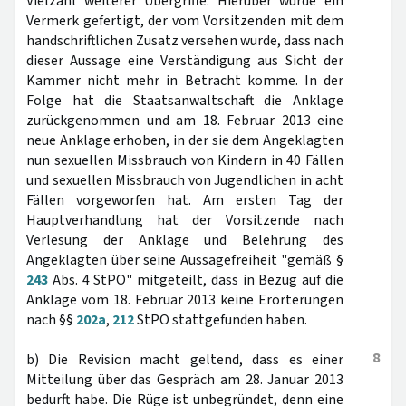
Vielzahl weiterer Übergriffe. Hierüber wurde ein
Vermerk gefertigt, der vom Vorsitzenden mit dem
handschriftlichen Zusatz versehen wurde, dass nach
dieser Aussage eine Verständigung aus Sicht der
Kammer nicht mehr in Betracht komme. In der
Folge hat die Staatsanwaltschaft die Anklage
zurückgenommen und am 18. Februar 2013 eine
neue Anklage erhoben, in der sie dem Angeklagten
nun sexuellen Missbrauch von Kindern in 40 Fällen
und sexuellen Missbrauch von Jugendlichen in acht
Fällen vorgeworfen hat. Am ersten Tag der
Hauptverhandlung hat der Vorsitzende nach
Verlesung der Anklage und Belehrung des
Angeklagten über seine Aussagefreiheit "gemäß §
243
Abs. 4 StPO" mitgeteilt, dass in Bezug auf die
Anklage vom 18. Februar 2013 keine Erörterungen
nach §§
202a
,
212
StPO stattgefunden haben.
8
b) Die Revision macht geltend, dass es einer
Mitteilung über das Gespräch am 28. Januar 2013
bedurft habe. Die Rüge ist unbegründet, denn eine