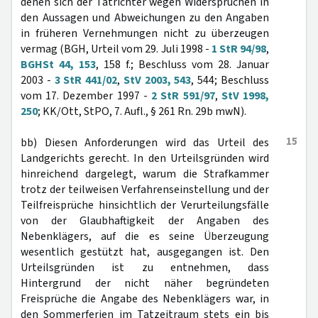
denen sich der Tatrichter wegen Widersprüchen in
den Aussagen und Abweichungen zu den Angaben
in früheren Vernehmungen nicht zu überzeugen
vermag (BGH, Urteil vom 29. Juli 1998 -
1 StR 94/98
,
BGHSt 44, 153
, 158 f.; Beschluss vom 28. Januar
2003 -
3 StR 441/02
,
StV 2003, 543
, 544; Beschluss
vom 17. Dezember 1997 -
2 StR 591/97
,
StV 1998,
250
; KK/Ott, StPO, 7. Aufl., § 261 Rn. 29b mwN).
15
bb) Diesen Anforderungen wird das Urteil des
Landgerichts gerecht. In den Urteilsgründen wird
hinreichend dargelegt, warum die Strafkammer
trotz der teilweisen Verfahrenseinstellung und der
Teilfreisprüche hinsichtlich der Verurteilungsfälle
von der Glaubhaftigkeit der Angaben des
Nebenklägers, auf die es seine Überzeugung
wesentlich gestützt hat, ausgegangen ist. Den
Urteilsgründen ist zu entnehmen, dass
Hintergrund der nicht näher begründeten
Freisprüche die Angabe des Nebenklägers war, in
den Sommerferien im Tatzeitraum stets ein bis