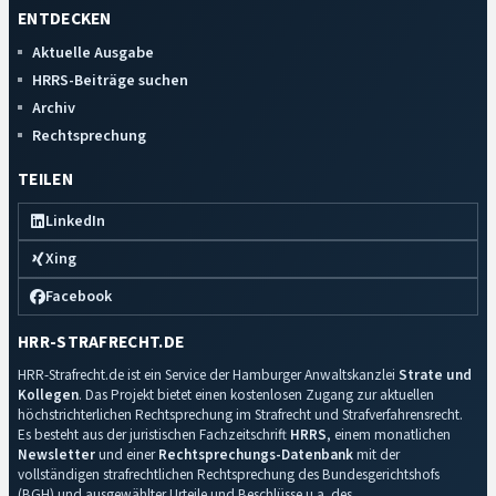
ENTDECKEN
Aktuelle Ausgabe
HRRS-Beiträge suchen
Archiv
Rechtsprechung
TEILEN
LinkedIn
Xing
Facebook
HRR-STRAFRECHT.DE
HRR-Strafrecht.de ist ein Service der Hamburger Anwaltskanzlei
Strate und
Kollegen
. Das Projekt bietet einen kostenlosen Zugang zur aktuellen
höchstrichterlichen Rechtsprechung im Strafrecht und Strafverfahrensrecht.
Es besteht aus der juristischen Fachzeitschrift
HRRS
, einem monatlichen
Newsletter
und einer
Rechtsprechungs-Datenbank
mit der
vollständigen strafrechtlichen Rechtsprechung des Bundesgerichtshofs
(BGH) und ausgewählter Urteile und Beschlüsse u.a. des