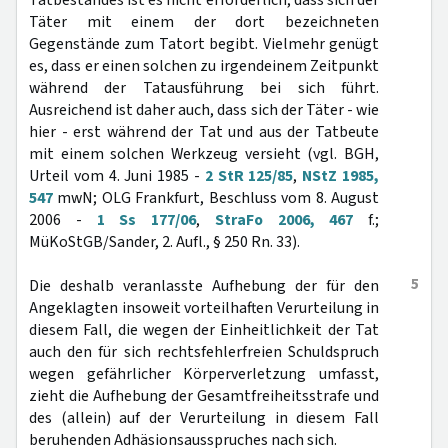
Tatbestandes ist es nicht erforderlich, dass sich der
Täter mit einem der dort bezeichneten
Gegenstände zum Tatort begibt. Vielmehr genügt
es, dass er einen solchen zu irgendeinem Zeitpunkt
während der Tatausführung bei sich führt.
Ausreichend ist daher auch, dass sich der Täter - wie
hier - erst während der Tat und aus der Tatbeute
mit einem solchen Werkzeug versieht (vgl. BGH,
Urteil vom 4. Juni 1985 -
2 StR 125/85
,
NStZ 1985,
547
mwN; OLG Frankfurt, Beschluss vom 8. August
2006 -
1 Ss 177/06
,
StraFo 2006, 467
f.;
MüKoStGB/Sander, 2. Aufl., § 250 Rn. 33).
5
Die deshalb veranlasste Aufhebung der für den
Angeklagten insoweit vorteilhaften Verurteilung in
diesem Fall, die wegen der Einheitlichkeit der Tat
auch den für sich rechtsfehlerfreien Schuldspruch
wegen gefährlicher Körperverletzung umfasst,
zieht die Aufhebung der Gesamtfreiheitsstrafe und
des (allein) auf der Verurteilung in diesem Fall
beruhenden Adhäsionsausspruches nach sich.