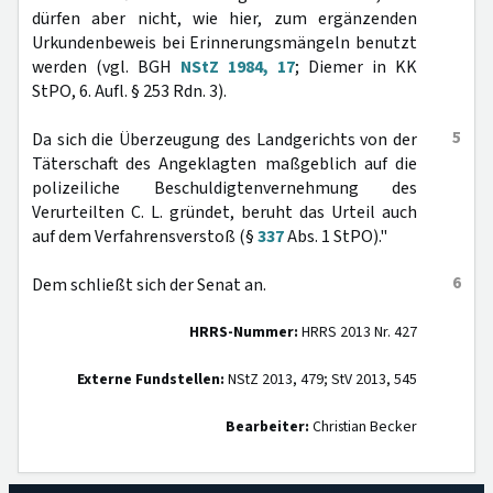
dürfen aber nicht, wie hier, zum ergänzenden
Urkundenbeweis bei Erinnerungsmängeln benutzt
werden (vgl. BGH
NStZ 1984, 17
; Diemer in KK
StPO, 6. Aufl. § 253 Rdn. 3).
5
Da sich die Überzeugung des Landgerichts von der
Täterschaft des Angeklagten maßgeblich auf die
polizeiliche Beschuldigtenvernehmung des
Verurteilten C. L. gründet, beruht das Urteil auch
auf dem Verfahrensverstoß (§
337
Abs. 1 StPO)."
6
Dem schließt sich der Senat an.
HRRS-Nummer:
HRRS 2013 Nr. 427
Externe Fundstellen:
NStZ 2013, 479; StV 2013, 545
Bearbeiter:
Christian Becker