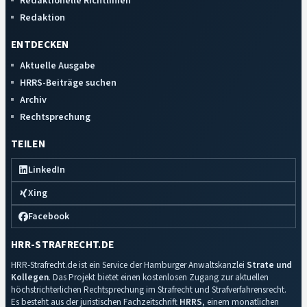
Redaktionelle Richtlinien
Redaktion
ENTDECKEN
Aktuelle Ausgabe
HRRS-Beiträge suchen
Archiv
Rechtsprechung
TEILEN
LinkedIn
Xing
Facebook
HRR-STRAFRECHT.DE
HRR-Strafrecht.de ist ein Service der Hamburger Anwaltskanzlei
Strate und
Kollegen
. Das Projekt bietet einen kostenlosen Zugang zur aktuellen
höchstrichterlichen Rechtsprechung im Strafrecht und Strafverfahrensrecht.
Es besteht aus der juristischen Fachzeitschrift
HRRS
, einem monatlichen